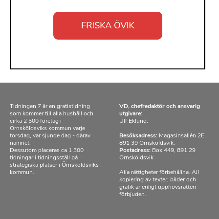
Tidningen 7 är en gratistidning
VD, chefredaktör och ansvarig
som kommer till alla hushåll och
utgivare:
cirka 2 500 företag i
Ulf Eklund.
Örnsköldsviks kommun varje
torsdag, var sjunde dag - därav
Besöksadress:
Magasinsallén 2E,
namnet.
891 39 Örnsköldsvik.
Dessutom placeras ca 1 300
Postadress:
Box 449, 891 29
tidningar i tidningsställ på
Örnsköldsvik
strategiska platser i Örnsköldsviks
kommun.
Alla rättigheter förbehållna. All
kopiering av texter, bilder och
grafik är enligt upphovsrätten
förbjuden.