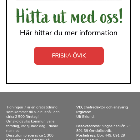
Tidningen 7 är en gratistidning
VD, chefredaktör och ansvarig
som kommer till alla hushåll och
utgivare:
cirka 2 500 företag i
Ulf Eklund.
Örnsköldsviks kommun varje
torsdag, var sjunde dag - därav
Besöksadress:
Magasinsallén 2E,
namnet.
891 39 Örnsköldsvik.
Dessutom placeras ca 1 300
Postadress:
Box 449, 891 29