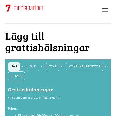
Hoppa
till
huvudinnehåll
Lägg till
grattishälsningar
NÄR
->
BILD
->
TEXT
->
KONTAKTUPPGIFTER
->
BETALA
Grattishälsningar
Fira barn som är 1-12 år i Tidningen 7.
Priser:
Bild och text 36x60mm - 100 kr (inkl. moms)