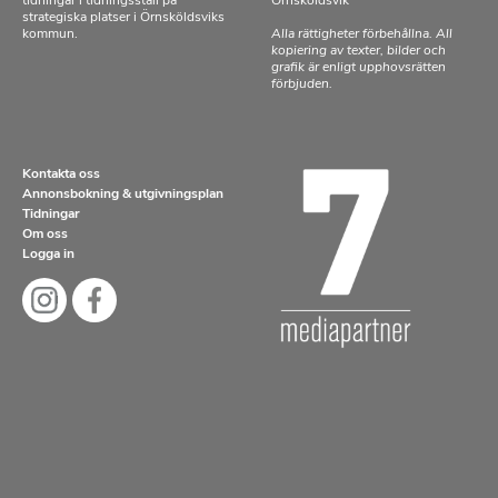
tidningar i tidningsställ på
Örnsköldsvik
strategiska platser i Örnsköldsviks
kommun.
Alla rättigheter förbehållna. All
kopiering av texter, bilder och
grafik är enligt upphovsrätten
förbjuden.
Kontakta oss
Annonsbokning & utgivningsplan
Tidningar
Om oss
Logga in