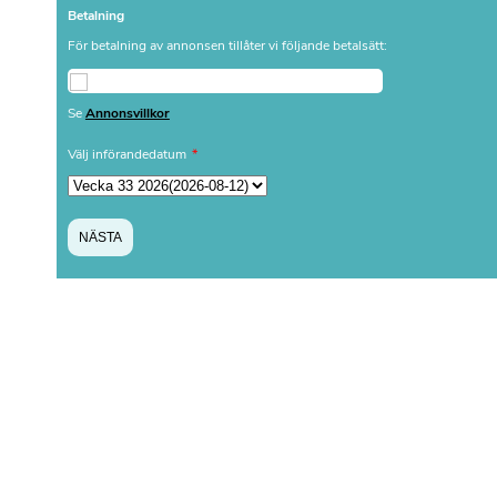
Betalning
För betalning av annonsen tillåter vi följande betalsätt:
Se
Annonsvillkor
Välj införandedatum