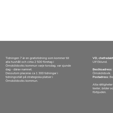
Tidningen 7 är en gratistidning som kommer till
VD, chefredakt
alla hushåll och cirka 2 500 företag i
Ulf Eklund.
Örnsköldsviks kommun varje torsdag, var sjunde
dag - därav namnet.
Besöksadress:
Dessutom placeras ca 1 300 tidningar i
Örnsköldsvik.
tidningsställ på strategiska platser i
Postadress:
Bo
Örnsköldsviks kommun.
Alla rättigheter
texter, bilder 
förbjuden.