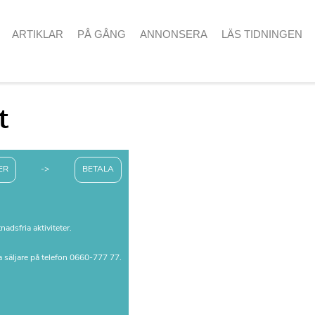
ARTIKLAR
PÅ GÅNG
ANNONSERA
LÄS TIDNINGEN
t
ER
->
BETALA
dsfria aktiviteter.
 säljare på telefon 0660-777 77.