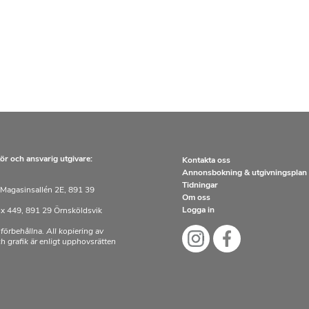
ör och ansvarig utgivare:
Kontakta oss
Annonsbokning & utgivningsplan
Tidningar
Magasinsallén 2E, 891 39
Om oss
Logga in
x 449, 891 29 Örnsköldsvik
 förbehållna. All kopiering av
och grafik är enligt upphovsrätten