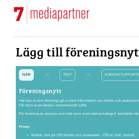
Hoppa
till
Main
huvudinnehåll
navigation
Lägg till föreningsnyt
NÄR
->
TEXT
->
KONTAKTUPPGIFT
Föreningsnytt
Här kan ni som förening gå ut med information om möten och andra kostna
Får dock ej användas i kommersiellt syfte.
För bokning av annons som inte ryms inom denna kategori, kontakta våra
Priser:
Rubrik, text på 160 tecken och avsändare - 700 kr (inkl. moms)