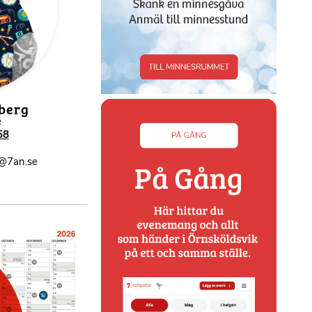
sberg
e
58
@7an.se