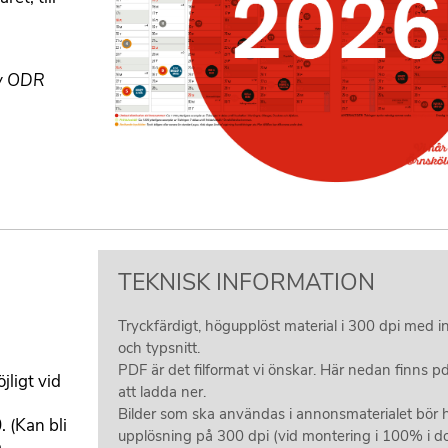
d
f
i
l
av ODR
T
TEKNISK INFORMATION
I
Tryckfärdigt, högupplöst material i 300 dpi med 
T
och typsnitt.
E
PDF är det filformat vi önskar. Här nedan finns pd
jligt vid
att ladda ner.
L
Bilder som ska användas i annonsmaterialet bör 
 (Kan bli
upplösning på 300 dpi (vid montering i 100% i d