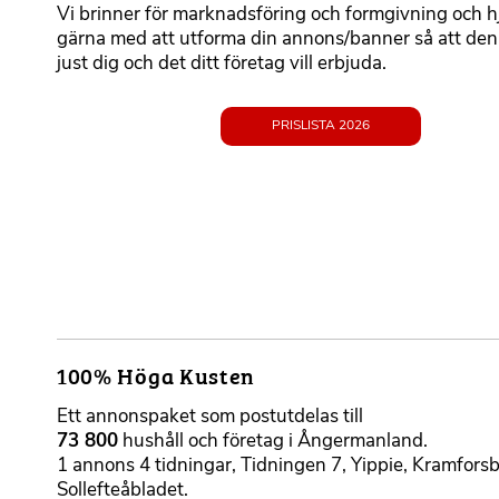
t
Vi brinner för marknadsföring och formgivning och h
t
gärna med att utforma din annons/banner så att den
e
just dig och det ditt företag vill erbjuda.
r
b
a
PRISLISTA 2026
r
t
e
x
t
100% Höga Kusten
F
o
Ett annonspaket som postutdelas till
r
73 800
hushåll och företag i Ångermanland.
m
1 annons 4 tidningar, Tidningen 7, Yippie, Kramfors
a
Sollefteåbladet.
t