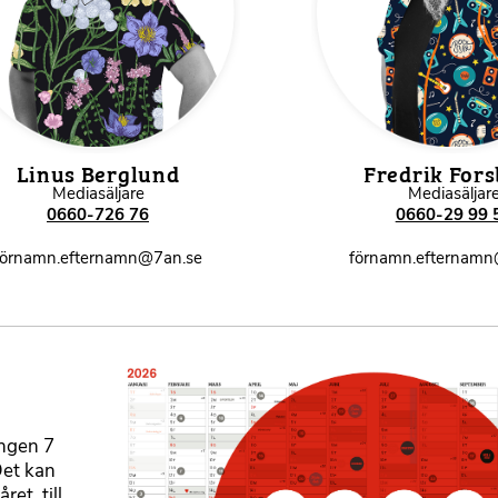
Linus Berglund
Fredrik For
Mediasäljare
Mediasäljar
0660-726 76
0660-29 99 
förnamn.efternamn@7an.se
förnamn.efternamn
B
i
l
d
ingen 7
m
Det kan
e
et, till