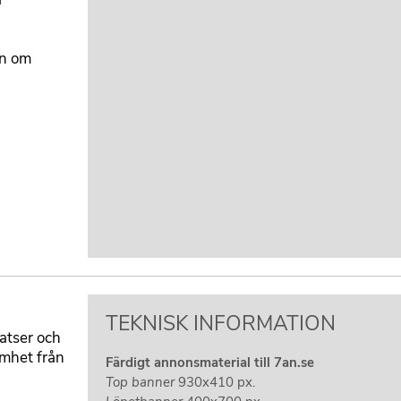
a
on om
T
TEKNISK INFORMATION
latser och
I
amhet från
Färdigt annonsmaterial till 7an.se
T
Top banner
930x410 px.