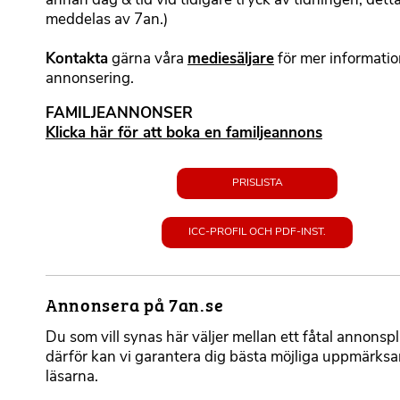
annan dag & tid vid tidigare tryck av tidningen, dett
b
meddelas av 7an.)
a
r
Kontakta
gärna våra
mediesäljare
för mer informati
t
annonsering.
e
x
FAMILJEANNONSER
t
Klicka här för att boka en familjeannons
PRISLISTA
ICC-PROFIL OCH PDF-INST.
Annonsera på 7an.se
F
o
Du som vill synas här väljer mellan ett fåtal annonsp
r
därför kan vi garantera dig bästa möjliga uppmärks
m
läsarna.
a