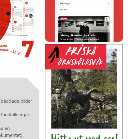
inbäddade bilder
f-inställningar
ha en
okumentet).