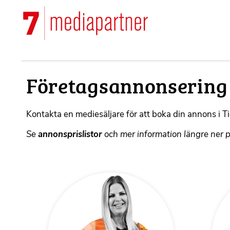
Hoppa
till
Main
huvudinnehåll
navigation
Företagsannonsering
F
Kontakta en mediesäljare för att boka din annons i T
o
Se
annonsprislistor
och mer information längre ner p
r
m
a
t
t
e
r
b
a