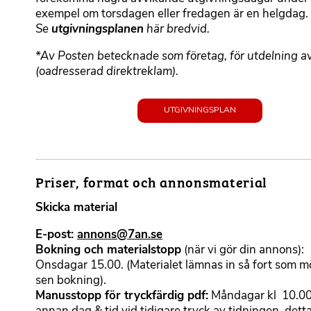
t
exempel om torsdagen eller fredagen är en helgdag.
e
Se
utgivningsplanen
här bredvid.
r
b
*Av Posten betecknade som företag, för utdelning 
a
(oadresserad direktreklam).
r
t
UTGIVNINGSPLAN
e
x
t
Priser, format och annonsmaterial
F
o
Skicka material
r
m
E-post:
annons@7an.se
a
Bokning och
materialstopp
(när vi gör din annons):
t
Onsdagar 15.00. (Materialet lämnas in så fort som mö
t
sen bokning).
e
Manusstopp för tryckfärdig pdf:
Måndagar kl 10.00.
r