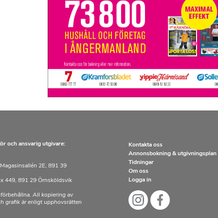
d
f
i
l
ör och ansvarig utgivare:
Kontakta oss
Annonsbokning & utgivningsplan
Tidningar
Magasinsallén 2E, 891 39
Om oss
Logga in
x 449, 891 29 Örnsköldsvik
 förbehållna. All kopiering av
och grafik är enligt upphovsrätten