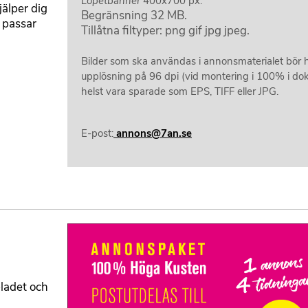
E
Löpetbanner
400x700 px.
jälper dig
Begränsning 32 MB.
L
 passar
Tillåtna filtyper: png gif jpg jpeg.
Bilder som ska användas i annonsmaterialet bör 
upplösning på 96 dpi (vid montering i 100% i d
helst vara sparade som EPS, TIFF eller JPG.
E-post:
annons@7an.se
B
i
l
d
bladet och
m
e