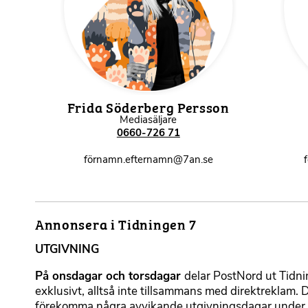
r
t
e
x
t
Frida Söderberg Persson
Mediasäljare
0660-726 71
förnamn.efternamn@7an.se
Annonsera i Tidningen 7
F
o
UTGIVNING
r
m
På onsdagar och torsdagar
delar PostNord ut Tidn
a
exklusivt, alltså inte tillsammans med direktreklam. 
t
förekomma några avvikande utgivningsdagar under år