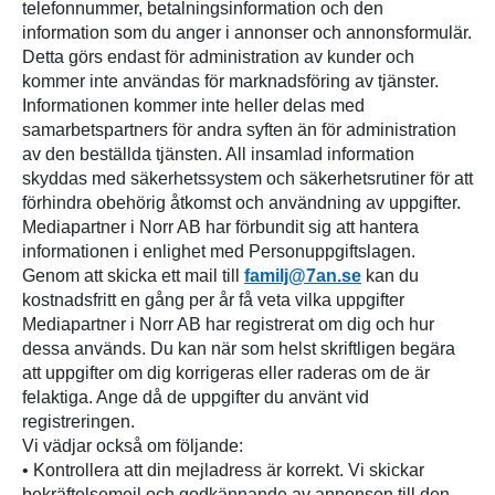
telefonnummer, betalningsinformation och den
information som du anger i annonser och annonsformulär.
Detta görs endast för administration av kunder och
kommer inte användas för marknadsföring av tjänster.
Informationen kommer inte heller delas med
samarbetspartners för andra syften än för administration
av den beställda tjänsten. All insamlad information
skyddas med säkerhetssystem och säkerhetsrutiner för att
förhindra obehörig åtkomst och användning av uppgifter.
Mediapartner i Norr AB har förbundit sig att hantera
informationen i enlighet med Personuppgiftslagen.
Genom att skicka ett mail till
familj@7an.se
kan du
kostnadsfritt en gång per år få veta vilka uppgifter
Mediapartner i Norr AB har registrerat om dig och hur
dessa används. Du kan när som helst skriftligen begära
att uppgifter om dig korrigeras eller raderas om de är
felaktiga. Ange då de uppgifter du använt vid
registreringen.
Vi vädjar också om följande:
• Kontrollera att din mejladress är korrekt. Vi skickar
bekräftelsemejl och godkännande av annonsen till den