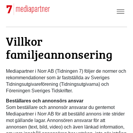
Hoppa
till
huvudinnehåll
Villkor
familjeannonsering
F
Mediapartner i Norr AB (Tidningen 7) följer de normer och
o
rekommendationer som är fastställda av Sveriges
r
Tidningsutgivareförening (Tidningsutgivarna) och
m
Föreningen Sveriges Tidskrifter.
a
Beställares och annonsörs ansvar
t
Som beställare och annonsör ansvarar du gentemot
t
Mediapartner i Norr AB för att beställd annons inte strider
e
mot gällande lagar. Annonsören ansvarar för att
r
annonsen (text, bild, video) och även länkad information,
b