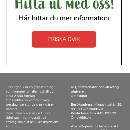
Tidningen 7 är en gratistidning
VD, chefredaktör och ansvarig
som kommer till alla hushåll och
utgivare:
cirka 2 500 företag i
Ulf Eklund.
Örnsköldsviks kommun varje
torsdag, var sjunde dag - därav
Besöksadress:
Magasinsallén 2E,
namnet.
891 39 Örnsköldsvik.
Dessutom placeras ca 1 300
Postadress:
Box 449, 891 29
tidningar i tidningsställ på
Örnsköldsvik
strategiska platser i Örnsköldsviks
kommun.
Alla rättigheter förbehållna. All