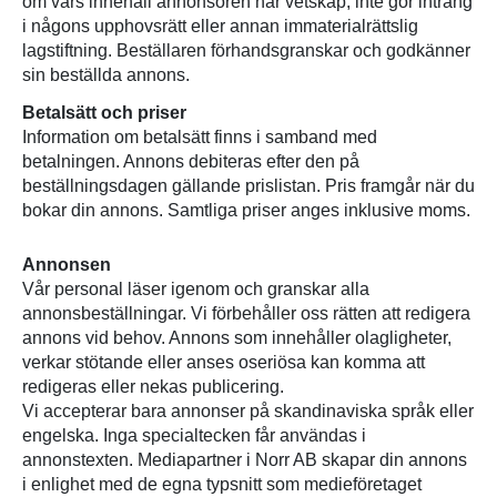
om vars innehåll annonsören har vetskap, inte gör intrång
a
i någons upphovsrätt eller annan immaterialrättslig
r
lagstiftning. Beställaren förhandsgranskar och godkänner
t
sin beställda annons.
e
x
Betalsätt och priser
t
Information om betalsätt finns i samband med
betalningen. Annons debiteras efter den på
beställningsdagen gällande prislistan. Pris framgår när du
bokar din annons. Samtliga priser anges inklusive moms.
Annonsen
Vår personal läser igenom och granskar alla
annonsbeställningar. Vi förbehåller oss rätten att redigera
annons vid behov. Annons som innehåller olagligheter,
verkar stötande eller anses oseriösa kan komma att
redigeras eller nekas publicering.
Vi accepterar bara annonser på skandinaviska språk eller
engelska. Inga specialtecken får användas i
annonstexten. Mediapartner i Norr AB skapar din annons
i enlighet med de egna typsnitt som medieföretaget