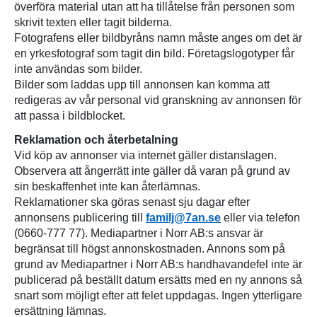
överföra material utan att ha tillåtelse från personen som
skrivit texten eller tagit bilderna.
Fotografens eller bildbyråns namn måste anges om det är
en yrkesfotograf som tagit din bild. Företagslogotyper får
inte användas som bilder.
Bilder som laddas upp till annonsen kan komma att
redigeras av vår personal vid granskning av annonsen för
att passa i bildblocket.
Reklamation och återbetalning
Vid köp av annonser via internet gäller distanslagen.
Observera att ångerrätt inte gäller då varan på grund av
sin beskaffenhet inte kan återlämnas.
Reklamationer ska göras senast sju dagar efter
annonsens publicering till
familj@7an.se
eller via telefon
(0660-777 77). Mediapartner i Norr AB:s ansvar är
begränsat till högst annonskostnaden. Annons som på
grund av Mediapartner i Norr AB:s handhavandefel inte är
publicerad på beställt datum ersätts med en ny annons så
snart som möjligt efter att felet uppdagas. Ingen ytterligare
ersättning lämnas.