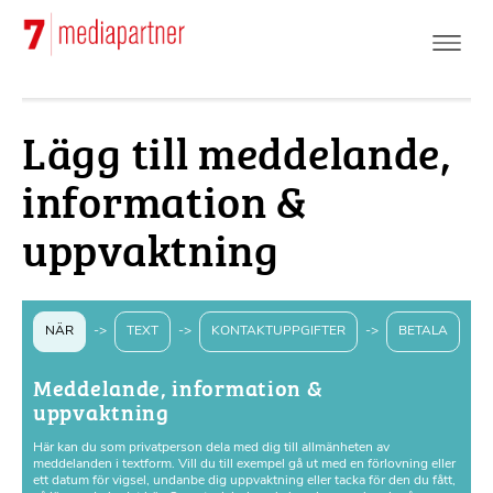
Hoppa
till
huvudinnehåll
Lägg till meddelande,
information &
uppvaktning
NÄR
->
TEXT
->
KONTAKTUPPGIFTER
->
BETALA
Meddelande, information &
uppvaktning
Här kan du som privatperson dela med dig till allmänheten av
meddelanden i textform. Vill du till exempel gå ut med en förlovning eller
ett datum för vigsel, undanbe dig uppvaktning eller tacka för den du fått,