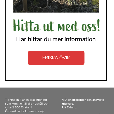
Tidningen 7 är en gratistidning
VD, chefredaktör och ansvarig
som kommer till alla hushåll och
utgivare:
cirka 2 500 företag i
Ulf Eklund.
Örnsköldsviks kommun varje