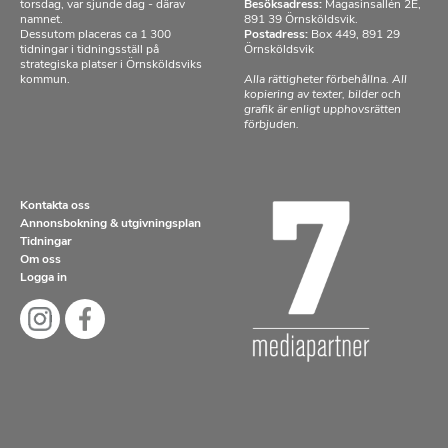
torsdag, var sjunde dag - därav
Besöksadress:
Magasinsallén 2E,
namnet.
891 39 Örnsköldsvik.
Dessutom placeras ca 1 300
Postadress:
Box 449, 891 29
tidningar i tidningsställ på
Örnsköldsvik
strategiska platser i Örnsköldsviks
kommun.
Alla rättigheter förbehållna. All
kopiering av texter, bilder och
grafik är enligt upphovsrätten
förbjuden.
Kontakta oss
Annonsbokning & utgivningsplan
Tidningar
Om oss
Logga in