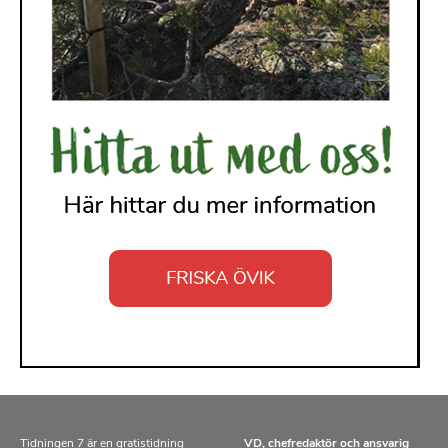
Tidningen 7 är en gratistidning
VD, chefredaktör och ansvarig