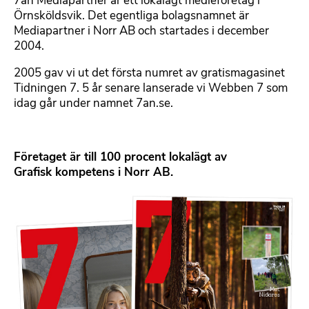
7an Mediapartner är ett lokalägt medieföretag i
r
Örnsköldsvik. Det egentliga bolagsnamnet är
t
Mediapartner i Norr AB och startades i december
e
2004.
x
t
2005 gav vi ut det första numret av gratismagasinet
Tidningen 7. 5 år senare lanserade vi Webben 7 som
idag går under namnet 7an.se.
Företaget är till 100 procent lokalägt av
Grafisk kompetens i Norr AB.
B
i
l
d
m
e
d
l