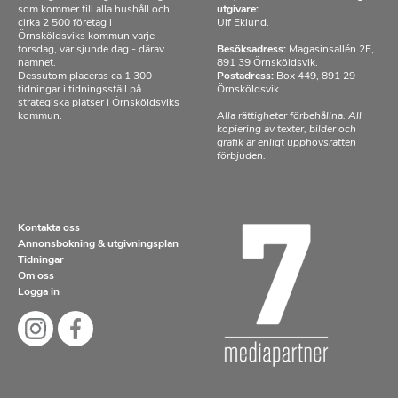
som kommer till alla hushåll och
utgivare:
cirka 2 500 företag i
Ulf Eklund.
Örnsköldsviks kommun varje
torsdag, var sjunde dag - därav
Besöksadress:
Magasinsallén 2E,
namnet.
891 39 Örnsköldsvik.
Dessutom placeras ca 1 300
Postadress:
Box 449, 891 29
tidningar i tidningsställ på
Örnsköldsvik
strategiska platser i Örnsköldsviks
kommun.
Alla rättigheter förbehållna. All
kopiering av texter, bilder och
grafik är enligt upphovsrätten
förbjuden.
Kontakta oss
Annonsbokning & utgivningsplan
Tidningar
Om oss
Logga in