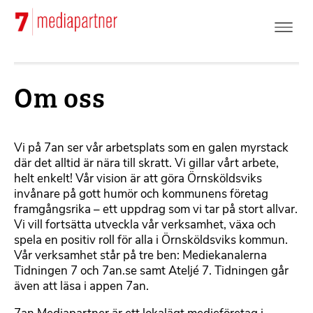
Hoppa
till
huvudinnehåll
Om oss
F
Vi på 7an ser vår arbetsplats som en galen myrstack
o
där det alltid är nära till skratt. Vi gillar vårt arbete,
r
helt enkelt! Vår vision är att göra Örnsköldsviks
m
invånare på gott humör och kommunens företag
a
framgångsrika – ett uppdrag som vi tar på stort allvar.
t
Vi vill fortsätta utveckla vår verksamhet, växa och
t
spela en positiv roll för alla i Örnsköldsviks kommun.
e
Vår verksamhet står på tre ben: Mediekanalerna
r
Tidningen 7 och 7an.se samt Ateljé 7. Tidningen går
b
även att läsa i appen 7an.
a