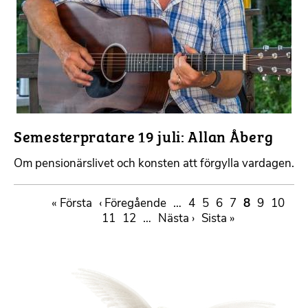
Semesterpratare 19 juli: Allan Åberg
Om pensionärslivet och konsten att förgylla vardagen.
Paginering
First
« Första
Föregående
‹ Föregående
…
Sida
4
Sida
5
Sida
6
Sida
7
Sida
8
Sida
9
Sida
10
page
sida
Sida
11
Sida
12
…
Nästa
Nästa ›
Sista
Sista »
sida
sidan