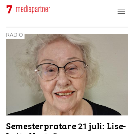
Hoppa
till
huvudinnehåll
RADIO
Semesterpratare 21 juli: Lise-