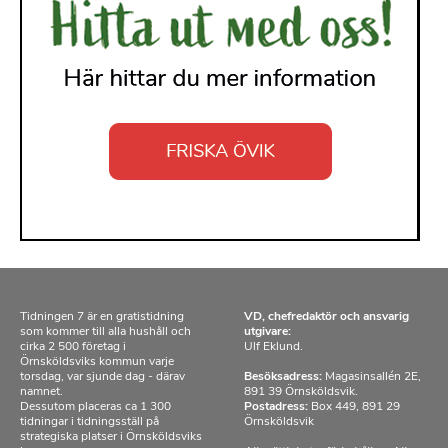
Tidningen 7 är en gratistidning
VD, chefredaktör och ansvarig
som kommer till alla hushåll och
utgivare:
cirka 2 500 företag i
Ulf Eklund.
Örnsköldsviks kommun varje
torsdag, var sjunde dag - därav
Besöksadress:
Magasinsallén 2E,
namnet.
891 39 Örnsköldsvik.
Dessutom placeras ca 1 300
Postadress:
Box 449, 891 29
tidningar i tidningsställ på
Örnsköldsvik
strategiska platser i Örnsköldsviks