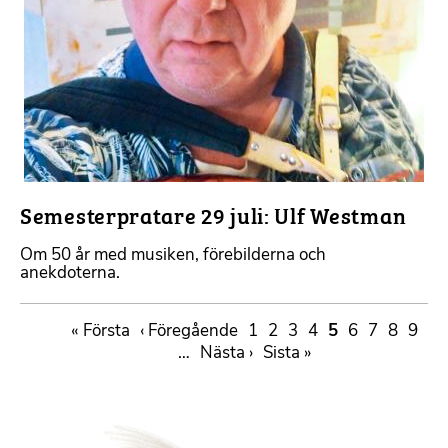
Semesterpratare 29 juli: Ulf Westman
Om 50 år med musiken, förebilderna och
anekdoterna.
Paginering
First
« Första
Föregående
‹ Föregående
Sida
1
Sida
2
Sida
3
Sida
4
Sida
5
Sida
6
Sida
7
Sida
8
Sida
9
page
sida
…
Nästa
Nästa ›
Sista
Sista »
sida
sidan