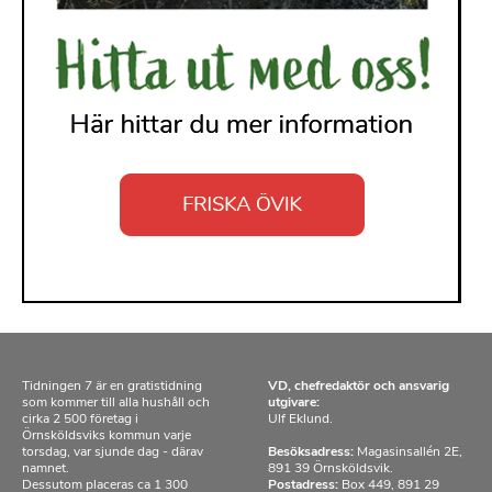
Tidningen 7 är en gratistidning
VD, chefredaktör och ansvarig
som kommer till alla hushåll och
utgivare:
cirka 2 500 företag i
Ulf Eklund.
Örnsköldsviks kommun varje
torsdag, var sjunde dag - därav
Besöksadress:
Magasinsallén 2E,
namnet.
891 39 Örnsköldsvik.
Dessutom placeras ca 1 300
Postadress:
Box 449, 891 29