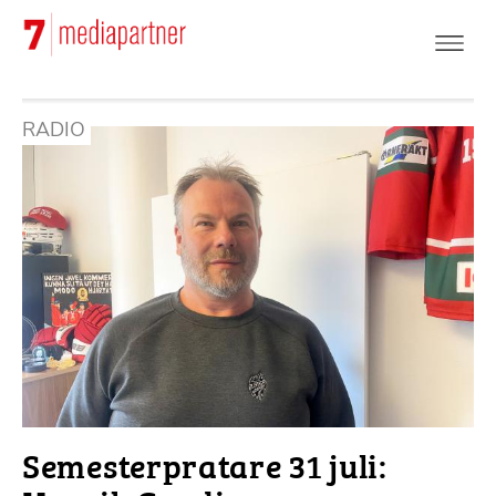
Hoppa
till
huvudinnehåll
RADIO
Semesterpratare 31 juli: