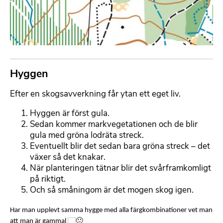
Hyggen
F
o
Efter en skogsavverkning får ytan ett eget liv.
r
m
Hyggen är först gula.
a
Sedan kommer markvegetationen och de blir
t
gula med gröna lodräta streck.
t
Eventuellt blir det sedan bara gröna streck – det
e
växer så det knakar.
r
När planteringen tätnar blir det svårframkomligt
b
på riktigt.
a
Och så småningom är det mogen skog igen.
r
t
Har man upplevt samma hygge med alla färgkombinationer vet man
e
att man är gammal