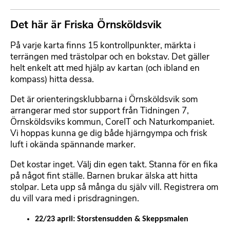
x
f
t
i
Det här är Friska Örnsköldsvik
F
l
o
På varje karta finns 15 kontrollpunkter, märkta i
r
terrängen med trästolpar och en bokstav. Det gäller
m
helt enkelt att med hjälp av kartan (och ibland en
a
kompass) hitta dessa.
t
t
Det är orienteringsklubbarna i Örnsköldsvik som
e
arrangerar med stor support från Tidningen 7,
r
Örnsköldsviks kommun, CoreIT och Naturkompaniet.
b
Vi hoppas kunna ge dig både hjärngympa och frisk
a
luft i okända spännande marker.
r
t
Det kostar inget. Välj din egen takt. Stanna för en fika
e
på något fint ställe. Barnen brukar älska att hitta
x
stolpar. Leta upp så många du själv vill. Registrera om
t
du vill vara med i prisdragningen.
22/23 april: Storstensudden & Skeppsmalen