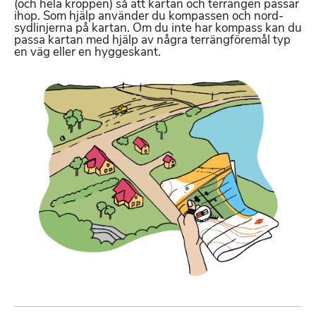
m
(och hela kroppen) så att kartan och terrängen passar
a
ihop. Som hjälp använder du kompassen och nord-
sydlinjerna på kartan. Om du inte har kompass kan du
t
passa kartan med hjälp av några terrängföremål typ
t
en väg eller en hyggeskant.
e
B
r
i
b
l
a
d
r
m
t
e
e
d
x
f
t
i
l