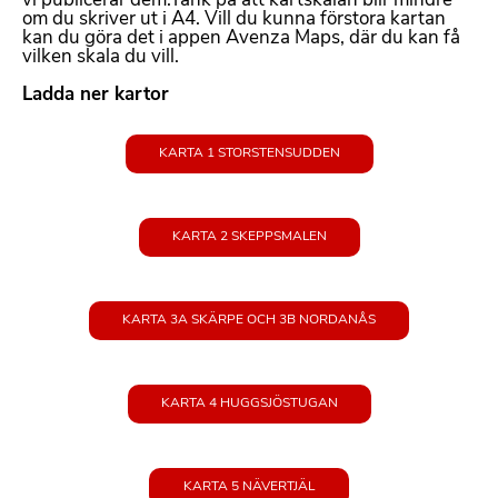
vi publicerar dem.Tänk på att kartskalan blir mindre
e
m
om du skriver ut i A4. Vill du kunna förstora kartan
x
kan du göra det i appen Avenza Maps, där du kan få
a
t
vilken skala du vill.
t
t
Ladda ner kartor
e
r
KARTA 1 STORSTENSUDDEN
b
a
r
t
KARTA 2 SKEPPSMALEN
e
x
t
KARTA 3A SKÄRPE OCH 3B NORDANÅS
KARTA 4 HUGGSJÖSTUGAN
KARTA 5 NÄVERTJÄL