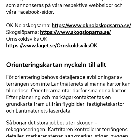
a
som annonseras på våra respektive webbsidor och
t
våra Facebook-sidor.
t
e
OK Nolaskogsarna:
https://www.oknolaskogsarna.se/
r
Skogslöparna:
https://www.skogsloparna.se/
b
Örnsköldsviks OK:
a
https://www.laget.se/OrnskoldsviksOK
r
t
e
Orienteringskartan nyckeln till allt
F
x
o
t
För orientering behövs detaljerade avbildningar av
r
terrängen som inte Lantmäteriets allmänna kartor kan
m
tillgodose. Orienterarna ritar därför sina egna kartor.
a
Efter planering och markägarkontakter tas en
t
grundkarta fram utifrån flygbilder, fastighetskartor
t
och Lantmäteriets laserdata.
e
r
Så börjar det stora jobbet ute i skogen -
b
rekognoseringen. Kartritaren kontrollerar terrängens
a
detaljer, markerar stenar, sankmarker, stigar, hyggen,