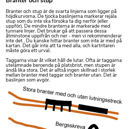
Branter och stup
F
o
Branter och stup är de svarta linjerna som ligger på
r
höjdkurvorna. De tjocka baslinjerna markerar rejäla
m
stup som du inte ska försöka ta dig nerför (eller
a
uppför). De mindre branterna är markerade med
tunnare linjer. Det brukar gå att passera dessa
t
åtminstone uppifrån och ner - men vi rekommenderar
t
inte det
. Du kanske hittar branter som inte är med på
e
kartan. Det går inte att ta med alla, och kartritaren
måste göra ett urval.
r
b
Taggarna visar åt vilket håll de lutar. Ofta är taggarna
a
utelämnade beroende på platsbrist, men stupen är
r
ändå lika stora. Det är alltså ingen skillnad i storlek
mellan branter med taggar och branter utan. Det är
t
baslinjen som avgör.
e
B
x
i
t
l
d
m
e
d