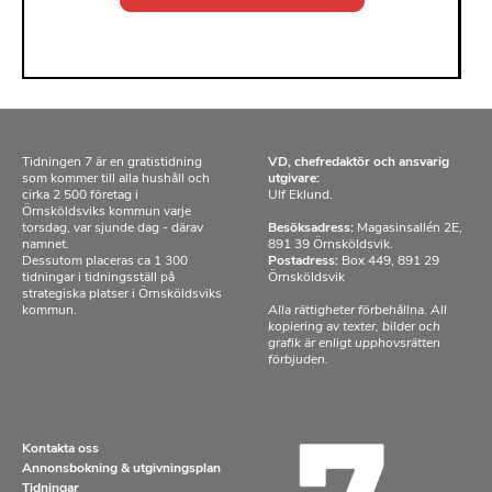
Tidningen 7 är en gratistidning
VD, chefredaktör och ansvarig
som kommer till alla hushåll och
utgivare:
cirka 2 500 företag i
Ulf Eklund.
Örnsköldsviks kommun varje
torsdag, var sjunde dag - därav
Besöksadress:
Magasinsallén 2E,
namnet.
891 39 Örnsköldsvik.
Dessutom placeras ca 1 300
Postadress:
Box 449, 891 29
tidningar i tidningsställ på
Örnsköldsvik
strategiska platser i Örnsköldsviks
kommun.
Alla rättigheter förbehållna. All
kopiering av texter, bilder och
grafik är enligt upphovsrätten
förbjuden.
Kontakta oss
Annonsbokning & utgivningsplan
Tidningar