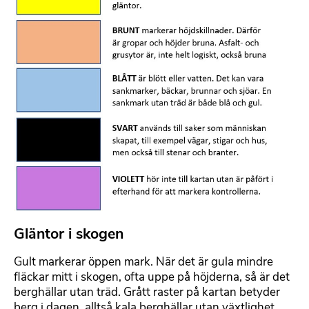
a
l
r
t
e
x
t
Gläntor i skogen
F
o
Gult markerar öppen mark. När det är gula mindre
r
fläckar mitt i skogen, ofta uppe på höjderna, så är det
m
berghällar utan träd. Grått raster på kartan betyder
a
berg i dagen, alltså kala berghällar utan växtlighet.