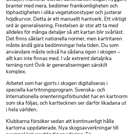
r
branter med mera, bedömer framkomligheten och
t
löphastigheten i olika vegetationstyper och justerar
e
höjdkurvor. Detta är ett manuellt hantverk. Ett viktigt
x
ord är generalisering. Frestelsen är stor att ta med
t
alldeles för många detaljer så att kartan blir svårläst.
Det finns såklart nationella normer, men kartritaren
måste ändå göra bedömningar hela tiden. Du som
användare måste också ha sådana ögon i skogen –
allt kan inte finnas med. I vår extremt detaljrika
terräng runt Övik är generaliseringen särskilt
komplex.
Arbetet som har gjorts i skogen digitaliseras i
speciella kartritningsprogram. Svenska- och
Internationella orienteringsförbundet har en kartnorm
som ska följas, och karttecknen ser därför likadana ut
i hela världen.
Klubbarna försöker sedan att kontinuerligt hålla
kartorna uppdaterade. Nya skogsavverkningar till