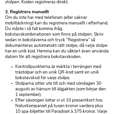
x
stolpen. Koden registreras direkt.
t
3. Registrera manuellt
Om du inte har med telefonen (eller saknar
mobiltäckning) kan du registrera manuellt i efterhand.
Du måste i så fall komma ihåg
bokstavskombinationen som finns på stolpen. Skriv
sedan in bokstäverna och tryck ”Registrera” så
dokumenteras automatiskt rätt stolpe, då varje stolpe
har en unik kod. Hemma kan du såklart även använda
datorn för att registrera bokstavskoden.
Kontrollpunkterna är märkta i terrängen med
trästolpar och en unik QR-kod samt en unik
bokstavskod för varje stolpe.
Stolparna sitter ute till och med söndagen 30
augusti av hänsyn till älgjakten (som börjar den
1 september).
Efter säsongen lottar vi ut 10 presentkort hos
Naturkompaniet på tusen kronor vardera plus
10 spa-biljetter till Paradiset à 375 kronor. Varje