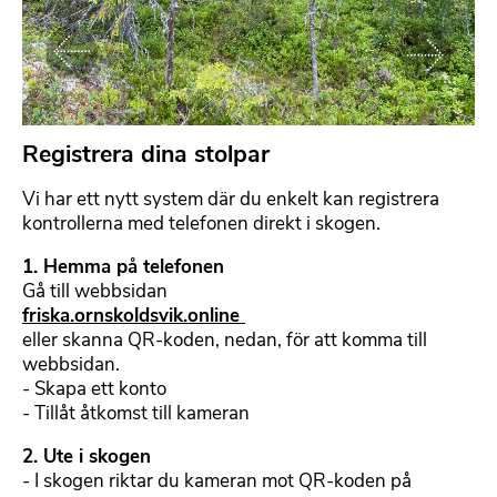
Föregående
Nästa
Registrera dina stolpar
F
o
Vi har ett nytt system där du enkelt kan registrera
r
kontrollerna med telefonen direkt i skogen.
m
a
1. Hemma på telefonen
t
Gå till webbsidan
t
friska.ornskoldsvik.online
e
eller skanna QR-koden, nedan, för att komma till
r
webbsidan.
b
- Skapa ett konto
a
- Tillåt åtkomst till kameran
r
t
2. Ute i skogen
e
- I skogen riktar du kameran mot QR-koden på