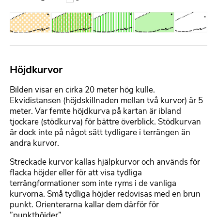
x
t
B
i
l
d
m
F
Höjdkurvor
e
o
d
r
Bilden visar en cirka 20 meter hög kulle.
f
m
Ekvidistansen (höjdskillnaden mellan två kurvor) är 5
i
a
meter. Var femte höjdkurva på kartan är ibland
l
t
tjockare (stödkurva) för bättre överblick. Stödkurvan
t
är dock inte på något sätt tydligare i terrängen än
e
andra kurvor.
r
Streckade kurvor kallas hjälpkurvor och används för
b
flacka höjder eller för att visa tydliga
a
terrängformationer som inte ryms i de vanliga
r
kurvorna. Små tydliga höjder redovisas med en brun
t
punkt. Orienterarna kallar dem därför för
e
”punkthöjder”.