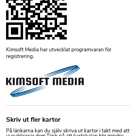
d
m
e
d
l
ä
n
k
F
Kimsoft Media har utvecklat programvaran för
o
registrering.
r
B
m
i
a
l
t
d
t
m
e
e
r
d
b
f
a
Skriv ut fler kartor
F
i
r
o
l
t
På länkarna kan du själv skriva ut kartor i takt med att
r