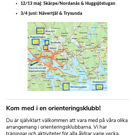
12/13 maj: Skärpe/Nordanås & Huggsjöstugan
3/4 juni: Nävertjäl & Trysunda
B
i
l
d
m
e
d
f
i
l
Kom med i en orienteringsklubb!
F
o
Du är självklart välkommen att vara med på våra olika
r
arrangemang i orienteringsklubbarna. Vi har
m
träningar och aktiviteter för alla åldrar varje vecka,