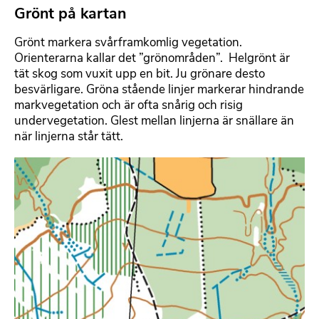
Grönt på kartan
F
o
Grönt markera svårframkomlig vegetation.
r
Orienterarna kallar det ”grönområden”.
Helgrönt är
m
tät skog som vuxit upp en bit. Ju grönare desto
a
besvärligare. Gröna stående linjer markerar hindrande
t
markvegetation och är ofta snårig och risig
t
undervegetation. Glest mellan linjerna är snällare än
e
när linjerna står tätt.
r
b
B
a
i
r
l
t
d
e
m
x
e
t
d
f
i
l