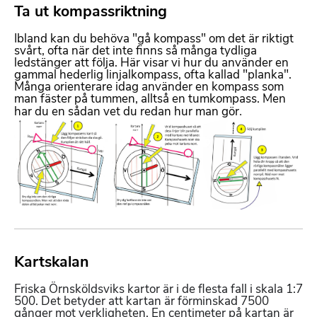
Ta ut kompassriktning
F
o
Ibland kan du behöva "gå kompass" om det är riktigt
r
svårt, ofta när det inte finns så många tydliga
m
ledstänger att följa. Här visar vi hur du använder en
a
gammal hederlig linjalkompass, ofta kallad "planka".
Många orienterare idag använder en kompass som
t
man fäster på tummen, alltså en tumkompass. Men
t
.
har du en sådan vet du redan hur man gör
e
B
r
i
b
l
a
d
r
m
t
e
e
d
x
f
t
i
Kartskalan
F
l
o
Friska Örnsköldsviks kartor är i de flesta fall i skala 1:7
r
500. Det betyder att kartan är förminskad 7500
m
gånger mot verkligheten. En centimeter på kartan är