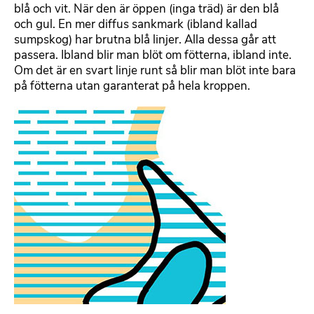
blå och vit. När den är öppen (inga träd) är den blå
m
och gul. En mer diffus sankmark (ibland kallad
a
sumpskog) har brutna blå linjer. Alla dessa går att
t
passera. Ibland blir man blöt om fötterna, ibland inte.
t
Om det är en svart linje runt så blir man blöt inte bara
e
på fötterna utan garanterat på hela kroppen.
r
b
B
a
i
r
l
t
d
e
m
x
e
t
d
f
i
l