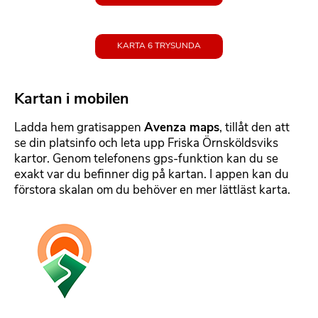
KARTA 6 TRYSUNDA
Kartan i mobilen
F
o
Ladda hem gratisappen
Avenza maps
, tillåt den att
r
se din platsinfo och leta upp Friska Örnsköldsviks
m
kartor. Genom telefonens gps-funktion kan du se
a
exakt var du befinner dig på kartan. I appen kan du
t
förstora skalan om du behöver en mer lättläst karta.
t
e
B
r
i
b
l
a
d
r
m
t
e
e
d