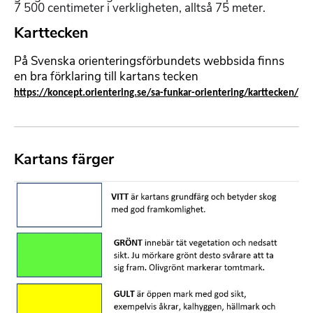
a
7 500 centimeter i verkligheten, alltså 75 meter.
t
Karttecken
F
t
o
e
På Svenska orienteringsförbundets webbsida finns
r
r
en bra förklaring till kartans tecken
m
b
https://koncept.orientering.se/sa-funkar-orientering/karttecken/
a
a
t
r
t
t
e
e
r
Kartans färger
F
x
b
o
t
a
B
r
r
i
m
t
l
a
e
d
t
x
m
t
t
e
e
d
r
f
b
i