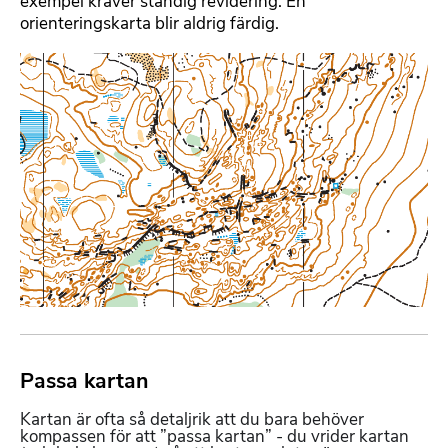
exempel kräver ständig revidering. En
orienteringskarta blir aldrig färdig.
B
i
l
d
m
e
d
f
i
l
Passa kartan
F
o
Kartan är ofta så detaljrik att du bara behöver
r
kompassen för att ”passa kartan” - du vrider kartan