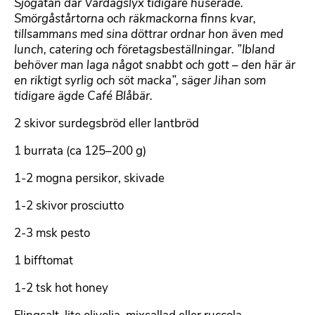
Sjögatan där Vardagslyx tidigare huserade.
Smörgåstårtorna och räkmackorna finns kvar,
tillsammans med sina döttrar ordnar hon även med
lunch, catering och företagsbeställningar. ”Ibland
behöver man laga något snabbt och gott – den här är
en riktigt syrlig och söt macka”, säger Jihan som
tidigare ägde Café Blåbär.
2 skivor surdegsbröd eller lantbröd
1 burrata (ca 125–200 g)
1-2 mogna persikor, skivade
1-2 skivor prosciutto
2-3 msk pesto
1 bifftomat
1-2 tsk hot honey