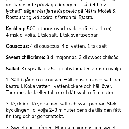
de 'kan vi inte provlaga den igen' – så det blev
lyckat!”, säger Marijana Kapcevic på Nätra Motell &
Restaurang vid södra infarten till Bjästa.
Kyckling:
500 g tunnskivad kycklingfilé (ca 1 cm),
4 msk olivolja, 1 tsk salt, 1 tsk svartpeppar
Couscous:
4 dl couscous, 4 dl vatten, 1 tsk salt
Sweet chilicrème:
3 dl majonnäs, 3 dl sweet chilisås
Sallad:
Krispsallad, 250 g babytomater, 2 msk olivolja
1. Sätt i gång couscousen: Häll couscous och salt i en
kastrull. Koka vatten i vattenkokare och häll över.
Täck med lock eller tallrik och låt svälla i 5 minuter.
2. Kyckling: Krydda med salt och svartpeppar. Stek
kycklingen i olivolja 2–3 minuter per sida tills den fått
fin färg och är genomstekt.
3. Sweet chili-crèmen: Blanda majonnäs och sweet