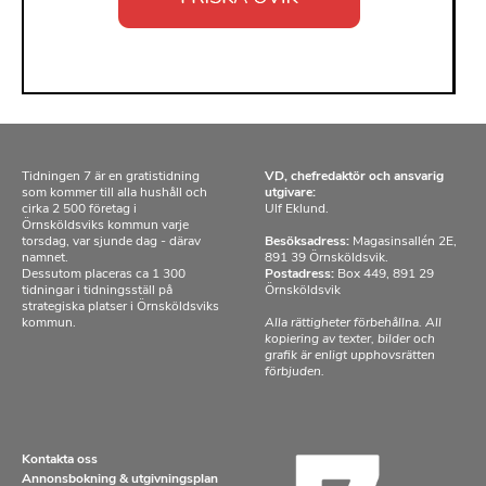
Tidningen 7 är en gratistidning
VD, chefredaktör och ansvarig
som kommer till alla hushåll och
utgivare:
cirka 2 500 företag i
Ulf Eklund.
Örnsköldsviks kommun varje
torsdag, var sjunde dag - därav
Besöksadress:
Magasinsallén 2E,
namnet.
891 39 Örnsköldsvik.
Dessutom placeras ca 1 300
Postadress:
Box 449, 891 29
tidningar i tidningsställ på
Örnsköldsvik
strategiska platser i Örnsköldsviks
kommun.
Alla rättigheter förbehållna. All
kopiering av texter, bilder och
grafik är enligt upphovsrätten
förbjuden.
Kontakta oss
Annonsbokning & utgivningsplan