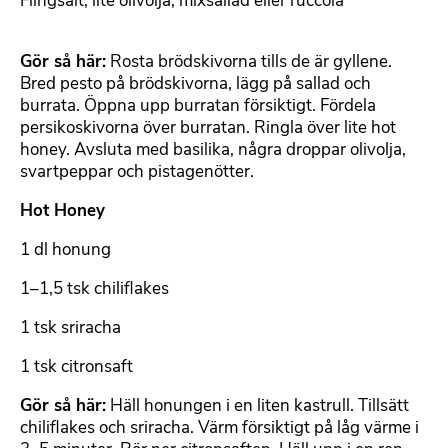
Flingsalt, lite olivolja, mixsallad eller ruccola
Gör så här:
Rosta brödskivorna tills de är gyllene.
Bred pesto på brödskivorna, lägg på sallad och
burrata. Öppna upp burratan försiktigt. Fördela
persikoskivorna över burratan. Ringla över lite hot
honey. Avsluta med basilika, några droppar olivolja,
svartpeppar och pistagenötter.
Hot Honey
1 dl honung
1–1,5 tsk chiliflakes
1 tsk sriracha
1 tsk citronsaft
Gör så här:
Häll honungen i en liten kastrull. Tillsätt
chiliflakes och sriracha. Värm försiktigt på låg värme i