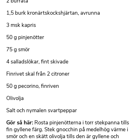
2 burrata
1,5 burk kronärtskockshjärtan, avrunna
3 msk kapris
50 g pinjenötter
75 g smör
4 salladslökar, fint skivade
Finrivet skal från 2 citroner
50 g pecorino, finriven
Olivolja
Salt och nymalen svartpeppar
Gör så här:
Rosta pinjenötterna i torr stekpanna tills
fin gyllene färg. Stek gnocchin på medelhög värme i
smör och en skätt olivolja tills den är gyllene och