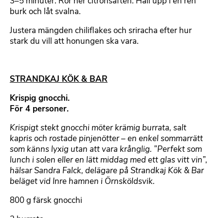
3–5 minuter. Rör ner citronsaften. Häll upp i en ren
burk och låt svalna.
Justera mängden chiliflakes och sriracha efter hur
stark du vill att honungen ska vara.
STRANDKAJ KÖK & BAR
Krispig gnocchi.
För 4 personer.
Krispigt stekt gnocchi möter krämig burrata, salt
kapris och rostade pinjenötter – en enkel sommarrätt
som känns lyxig utan att vara krånglig. ”Perfekt som
lunch i solen eller en lätt middag med ett glas vitt vin”,
hälsar Sandra Falck, delägare på Strandkaj Kök & Bar
beläget vid Inre hamnen i Örnsköldsvik.
800 g färsk gnocchi