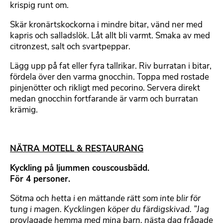
krispig runt om.
Skär kronärtskockorna i mindre bitar, vänd ner med
kapris och salladslök. Låt allt bli varmt. Smaka av med
citronzest, salt och svartpeppar.
Lägg upp på fat eller fyra tallrikar. Riv burratan i bitar,
fördela över den varma gnocchin. Toppa med rostade
pinjenötter och rikligt med pecorino. Servera direkt
medan gnocchin fortfarande är varm och burratan
krämig.
NÄTRA MOTELL & RESTAURANG
Kyckling på ljummen couscousbädd.
För 4 personer.
Sötma och hetta i en mättande rätt som inte blir för
tung i magen. Kycklingen köper du färdigskivad. ”Jag
provlagade hemma med mina barn, nästa dag frågade