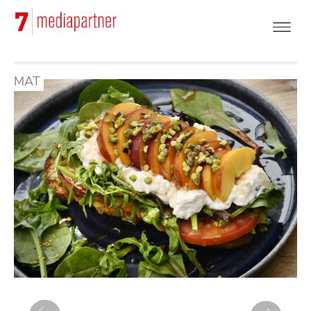
Hoppa
till
huvudinnehåll
MAT