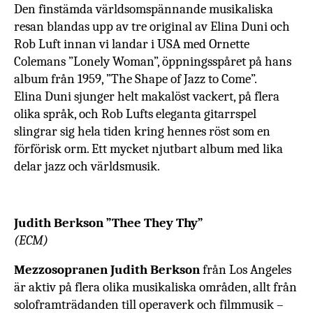
Den finstämda världsomspännande musikaliska
resan blandas upp av tre original av
Elina Duni och
Rob Luft innan vi landar i USA med Ornette
Colemans ”Lonely Woman”, öppningsspåret på hans
album från 1959, ”The Shape of Jazz to Come”.
Elina Duni sjunger helt makalöst vackert, på flera
olika språk, och Rob Lufts eleganta gitarrspel
slingrar sig hela tiden kring hennes röst som en
förförisk orm. Ett mycket njutbart album med lika
delar jazz och världsmusik.
Judith Berkson ”Thee They Thy”
(ECM)
Mezzosopranen Judith Berkson
från Los Angeles
är aktiv på flera olika musikaliska områden, allt från
soloframträdanden till operaverk och filmmusik –