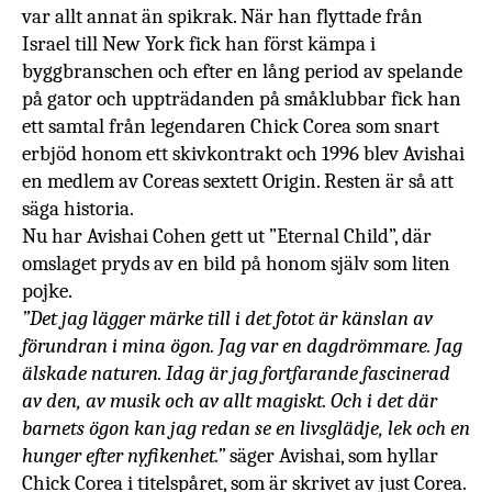
var allt annat än spikrak. När han flyttade från
Israel till New York fick han först kämpa i
byggbranschen och efter en lång period
av spelande
på gator och uppträdanden på småklubbar fick han
ett samtal från legendaren Chick Corea som snart
erbjöd honom ett skivkontrakt och 1996 blev Avishai
en medlem av Coreas sextett Origin. Resten är så att
säga historia.
Nu har Avishai Cohen gett ut
”Eternal Child”, där
omslaget pryds av en bild på honom själv som liten
pojke.
”Det jag lägger märke till i det fotot är känslan av
förundran i mina ögon. Jag var en dagdrömmare. Jag
älskade naturen. Idag är jag fortfarande fascinerad
av den, av musik och av allt magiskt. Och i det där
barnets ögon kan jag redan se en livsglädje, lek och en
hunger efter nyfikenhet.”
säger Avishai, som hyllar
Chick Corea i titelspåret, som är skrivet av just Corea.