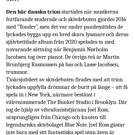
Den här danska trion
startades när musikerna
fortfarande studerade och skivdebuten gjordes 2016
med ”Yonder”, men det var under pandemitiden de
lyckades bygga upp en bred skara lyssnare och deras
självbetitlade album från 2020 spelades in med
nuvarande sättning när Benjamin Nørholm
Jacobsen tog över pianot. De övriga två är Martin
Brunbjerg Rasmussen på bas och Lasse Jacobsen,
trummor.
Tioårsjubileet av skivdebuten firades med att trion
lyckades uppfylla drömmar de burit på länge – att få
spela in i New York, närmare bestämt i
välrenommerade
The Bunker Studio i Brooklyn. Där
tog de hjälp av vibrafoniststjärnan Joel Ross,
ursprungligen från Chicago och knuten till
legendariska skivbolaget Blue Note. Joel Ross gästar
inte bara med sitt fantastiska spel utan även är