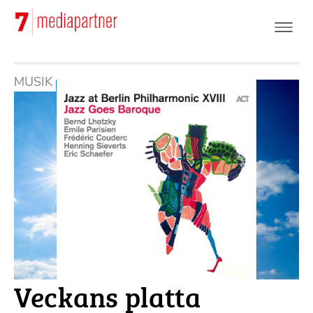
Hoppa
till
huvudinnehåll
MUSIK
Veckans platta