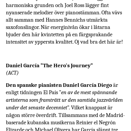
harmoniska grunden och Joel Ross lägger fint
nyanserade melodier över pianostämman. Ofta vävs
allt samman med Hannes Bennichs utmärkta
saxofonslingor. När energinivån ökar i låtarna
bjuder den här kvintetten på en färgsprakande
intensitet av yppersta kvalitet. Oj vad bra det här är!
Daniel García ”The Hero's Journey”
(ACT)
Den spanske pianisten Daniel García Diego
är
enligt tidningen El País ”
en av de mest spännande
artisterna som framträtt ur den samtida jazzvärlden
under det senaste decenniet
”. Vilket knappast är
någon större överdrift. Tillsammans med de Madrid-
baserade kubanska musikerna Reinier el Negrón
Elizarde och Michael Olivera har García släppt tre