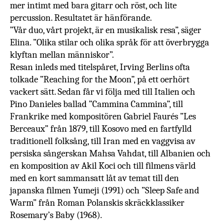
mer intimt med bara gitarr och röst, och lite
percussion. Resultatet är hänförande.
”Vår duo, vårt projekt, är en musikalisk resa”, säger
Elina. ”Olika stilar och olika språk för att överbrygga
klyftan mellan människor”.
Resan inleds med titelspåret, Irving Berlins ofta
tolkade ”Reaching for the Moon”, på ett oerhört
vackert sätt. Sedan får vi följa med till Italien och
Pino Danieles ballad ”Cammina Cammina”, till
Frankrike med kompositören Gabriel Faurés ”Les
Berceaux” från 1879, till Kosovo med en fartfylld
traditionell folksång, till Iran med en vaggvisa av
persiska sångerskan Mahsa Vahdat, till Albanien och
en komposition av Akil Koci och till filmens värld
med en kort sammansatt låt av temat till den
japanska filmen Yumeji (1991) och ”Sleep Safe and
Warm” från Roman Polanskis skräckklassiker
Rosemary’s Baby (1968).