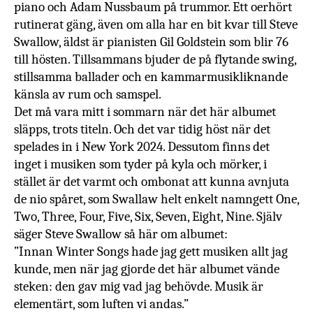
piano och Adam Nussbaum på trummor. Ett oerhört
rutinerat gäng, även om alla har en bit kvar till Steve
Swallow, äldst är pianisten Gil Goldstein som blir 76
till hösten. Tillsammans bjuder de på flytande swing,
stillsamma ballader och en kammarmusikliknande
känsla av rum och samspel.
Det må vara mitt i sommarn när det här albumet
släpps, trots titeln. Och det var tidig höst när det
spelades in i New York 2024. Dessutom finns det
inget i musiken som tyder på kyla och mörker, i
stället är det varmt och ombonat att kunna avnjuta
de nio spåret, som Swallaw helt enkelt namngett One,
Two, Three, Four, Five, Six, Seven, Eight, Nine. Själv
säger Steve Swallow så här om albumet:
”Innan Winter Songs hade jag gett musiken allt jag
kunde, men när jag gjorde det här albumet vände
steken: den gav mig vad jag behövde. Musik är
elementärt, som luften vi andas.”