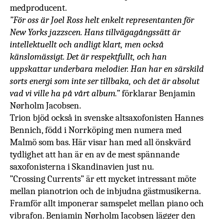
medproducent.
”För oss är Joel Ross helt enkelt representanten för
New Yorks jazzscen. Hans tillvägagångssätt är
intellektuellt och andligt klart, men också
känslomässigt. Det är respektfullt, och han
uppskattar underbara melodier. Han har en särskild
sorts energi som inte ser tillbaka, och det är absolut
vad vi ville ha på vårt album.”
förklarar
Benjamin
Nørholm Jacobsen
.
Trion bjöd också in svenske altsaxofonisten Hannes
Bennich, född i Norrköping men numera med
Malmö som bas. Här visar han med all önskvärd
tydlighet att han är en av de mest spännande
saxofonisterna i Skandinavien just nu.
”Crossing Currents” är ett mycket intressant möte
mellan pianotrion och de inbjudna gästmusikerna.
Framför allt imponerar samspelet mellan
piano och
vibrafon.
Benjamin Nørholm Jacobsen lägger den