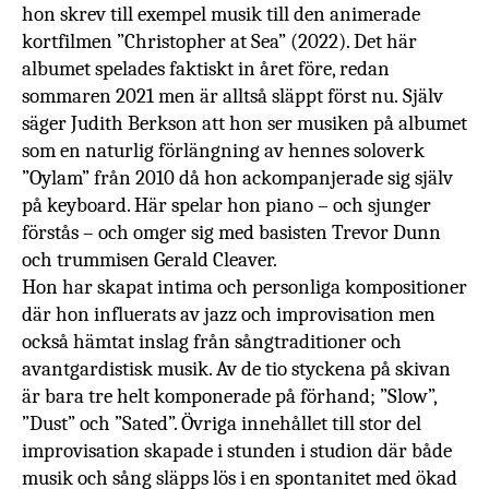
hon skrev till exempel musik till den animerade
kortfilmen ”
Christopher at Sea” (2022). Det här
albumet spelades faktiskt in året före, redan
sommaren 2021 men är alltså släppt först nu.
Själv
säger Judith Berkson att hon ser musiken på albumet
som
en naturlig förlängning av hennes soloverk
”Oylam” från 2010 då hon ackompanjerade sig själv
på keyboard. Här spelar hon piano – och sjunger
förstås – och omger sig med basisten Trevor Dunn
och trummisen Gerald Cleaver.
Hon har skapat intima och personliga kompositioner
där hon influerats av jazz och improvisation men
också hämtat inslag från sångtraditioner och
avantgardistisk musik.
Av de tio styckena på skivan
är bara tre helt komponerade på förhand; ”Slow”,
”Dust” och ”Sated”. Övriga innehållet till stor del
improvisation skapade i stunden i studion där både
musik och sång släpps lös i en spontanitet med ökad