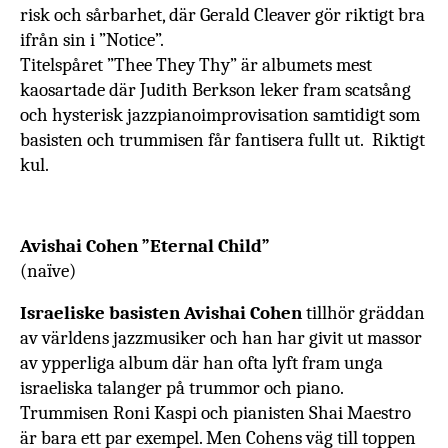
risk och sårbarhet, där
Gerald Cleaver gör riktigt bra
ifrån sin i ”Notice”.
Titelspåret ”Thee They Thy” är albumets mest
kaosartade där
Judith Berkson leker fram scatsång
och hysterisk jazzpianoimprovisation samtidigt som
basisten och trummisen får fantisera fullt ut. Riktigt
kul.
Avishai Cohen ”Eternal Child”
(naïve)
Israeliske basisten Avishai Cohen
tillhör gräddan
av världens jazzmusiker och han har givit ut massor
av ypperliga album där han ofta lyft fram unga
israeliska talanger på trummor och piano.
Trummisen Roni Kaspi och pianisten Shai Maestro
är bara ett par exempel. Men Cohens väg till toppen