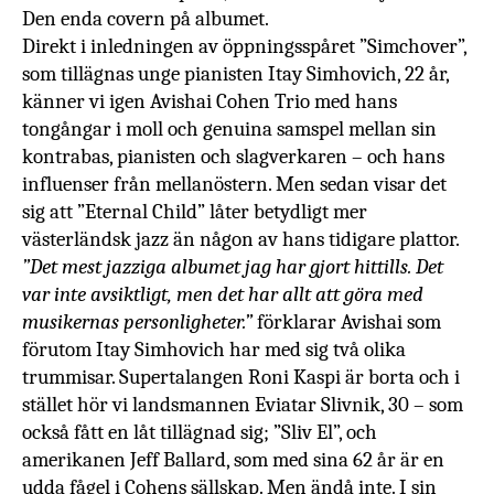
Den enda covern på albumet.
Direkt i inledningen av öppningsspåret ”Simchover”,
som tillägnas unge pianisten Itay Simhovich, 22 år,
känner vi igen Avishai Cohen Trio med hans
tongångar i moll och genuina samspel mellan sin
kontrabas, pianisten och slagverkaren – och hans
influenser från mellanöstern. Men sedan visar det
sig att ”Eternal Child” låter betydligt mer
västerländsk jazz än någon av hans tidigare plattor.
”Det mest jazziga albumet jag har gjort hittills. Det
var inte avsiktligt, men det har allt att göra med
musikernas personligheter.”
förklarar Avishai som
förutom Itay Simhovich har med sig två olika
trummisar. Supertalangen Roni Kaspi är borta och i
stället hör vi landsmannen Eviatar Slivnik, 30 – som
också fått en låt tillägnad sig; ”Sliv El”, och
amerikanen Jeff Ballard, som med sina 62 år är en
udda fågel i Cohens sällskap. Men ändå inte. I sin