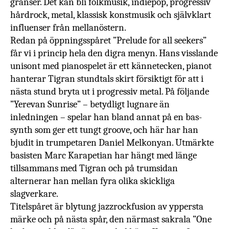
gränser. Det kan bli folkmusik, indiepop, progressiv
hårdrock, metal, klassisk konstmusik och självklart
influenser från mellanöstern.
Redan på öppningsspåret ”
Prelude for all seekers”
får vi i princip hela den digra menyn. Hans visslande
unisont med pianospelet är ett kännetecken, pianot
hanterar Tigran stundtals skirt försiktigt för att i
nästa stund bryta ut i progressiv metal. På följande
”Yerevan Sunrise” – betydligt lugnare än
inledningen – spelar han bland annat på en bas-
synth som ger ett tungt groove, och här har han
bjudit in trumpetaren Daniel Melkonyan. Utmärkte
basisten Marc Karapetian har hängt med länge
tillsammans med Tigran och på trumsidan
alternerar han mellan fyra olika skickliga
slagverkare.
Titelspåret är blytung jazzrockfusion av yppersta
märke och på nästa spår, den närmast sakrala ”One