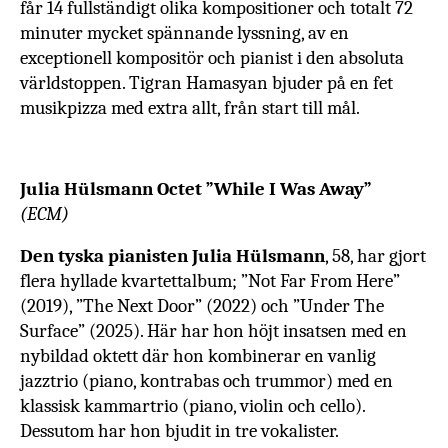
får 14 fullständigt olika kompositioner och totalt 72
minuter mycket spännande lyssning, av en
exceptionell kompositör och pianist i den absoluta
världstoppen. Tigran
Hamasyan
bjuder på en fet
musikpizza med extra allt, från start till mål.
J
ulia Hülsmann Octet ”While I Was Away”
(ECM)
Den tyska pianisten Julia Hülsmann
, 58, har gjort
flera hyllade kvartettalbum; ”Not Far From Here”
(2019), ”The Next Door” (2022) och ”Under The
Surface” (2025). Här har hon höjt insatsen med en
nybildad oktett där hon kombinerar en vanlig
jazztrio (piano, kontrabas och trummor) med en
klassisk kammartrio (piano, violin och cello).
Dessutom har hon bjudit in tre vokalister.