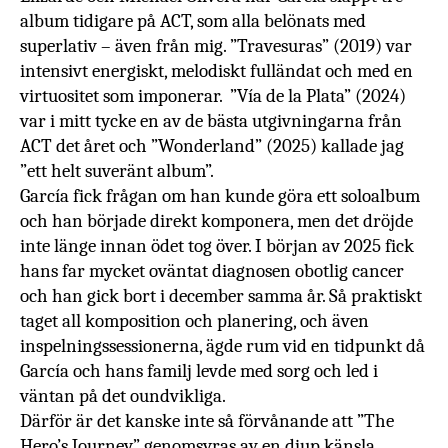
album tidigare på ACT, som alla belönats med
superlativ – även från mig.
”Travesuras” (2019) var
intensivt energiskt, melodiskt fulländat och med en
virtuositet som imponerar.
”Vía de la Plata” (2024)
var
i mitt tycke en av de bästa utgivningarna från
ACT det året och ”
Wonderland” (2025) kallade jag
”ett helt suveränt album”.
García fick frågan om han kunde göra ett soloalbum
och han började direkt komponera, men det dröjde
inte länge innan ödet tog över. I början av 2025 fick
hans far mycket oväntat diagnosen obotlig cancer
och han gick bort i december samma år. Så praktiskt
taget all komposition och planering, och även
inspelningssessionerna, ägde rum vid en tidpunkt då
García och hans familj levde med sorg och led i
väntan på det oundvikliga.
Därför är det kanske inte så förvånande att ”The
Hero’s Journey” genomsyras av en djup känsla,