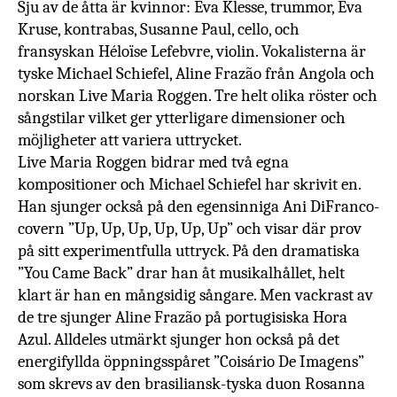
Sju av de åtta är kvinnor: Eva Klesse, trummor, Eva
Kruse, kontrabas, Susanne Paul, cello, och
fransyskan Héloïse Lefebvre, violin. Vokalisterna är
tyske Michael Schiefel, Aline Frazão från Angola och
norskan Live Maria Roggen. Tre helt olika röster och
sångstilar vilket ger ytterligare dimensioner och
möjligheter att variera uttrycket.
Live Maria Roggen bidrar med två egna
kompositioner och Michael Schiefel har skrivit en.
Han sjunger också på den egensinniga Ani DiFranco-
covern ”Up, Up, Up, Up, Up, Up” och visar där prov
på sitt experimentfulla uttryck. På den dramatiska
”You Came Back” drar han åt musikalhållet, helt
klart är han en mångsidig sångare. Men vackrast av
de tre sjunger Aline Frazão på portugisiska Hora
Azul. Alldeles utmärkt sjunger hon också på det
energifyllda öppningsspåret
”Coisário De Imagens”
som skrevs av den brasiliansk-tyska duon Rosanna