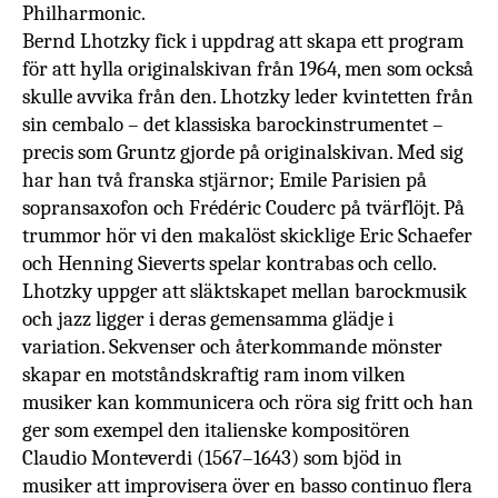
Philharmonic.
Bernd Lhotzky fick i uppdrag att skapa ett program
för att hylla originalskivan från 1964, men som också
skulle avvika från den. Lhotzky leder kvintetten från
sin cembalo – det klassiska barockinstrumentet –
precis som Gruntz gjorde på originalskivan. Med sig
har han två franska stjärnor; Emile Parisien på
sopransaxofon och Frédéric Couderc på tvärflöjt. På
trummor hör vi den makalöst skicklige Eric Schaefer
och Henning Sieverts spelar kontrabas och cello.
Lhotzky uppger att släktskapet mellan barockmusik
och jazz ligger i deras gemensamma glädje i
variation. Sekvenser och återkommande mönster
skapar en motståndskraftig ram inom vilken
musiker kan kommunicera och röra sig fritt och han
ger som exempel den italienske kompositören
Claudio Monteverdi (1567–1643) som bjöd in
musiker att improvisera över en basso continuo flera