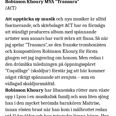
Robinson Khoury MŸA ”Transara”
(ACT)
Att upptäcka ny musik
och nya musiker är alltid
fascinerande, och skivbolaget ACT har en förmåga
att ständigt producera album med spännande
artister som annars har varit svåra att finna. Så när
jag spelar ”Transara”, av den franske trombonisten
och kompositören Robinson Khoury, för första
gången vet jag ingenting om honom. Men redan i
den drömlika inledningen på öppningsspåret
”Coquillage” (skaldjur) förstår jag att här kommer
något riktigt spännande att avnjuta – som en
vällagad skaldjursmåltid.
Robinson Khoury
har libanesiska rötter men växte
upp i Lyon i en musikalisk familj och som liten sjöng
han i den mycket berömda barnkören Maîtrise,
innan rösten brast när han kom i målbrottet redan