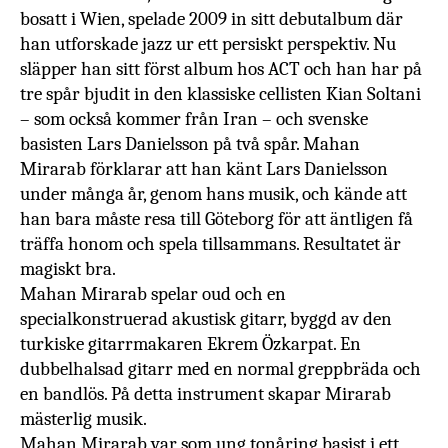
bosatt i Wien, spelade 2009 in sitt debutalbum där
han utforskade jazz ur ett persiskt perspektiv. Nu
släpper han sitt först album hos ACT och han har på
tre spår bjudit in den klassiske cellisten Kian Soltani
– som också kommer från Iran – och svenske
basisten Lars Danielsson på två spår. Mahan
Mirarab förklarar att han känt Lars Danielsson
under många år, genom hans musik, och kände att
han bara måste resa till Göteborg för att äntligen få
träffa honom och spela tillsammans. Resultatet är
magiskt bra
.
Mahan Mirarab spelar oud och en
specialkonstruerad akustisk gitarr, byggd av
den
turkiske gitarrmakaren Ekrem Özkarpat. En
dubbelhalsad gitarr med en normal greppbräda och
en bandlös. På detta instrument skapar
Mirarab
mästerlig musik.
Mahan Mirarab var som ung tonåring basist i ett