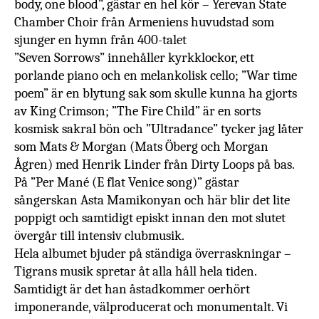
body, one blood”, gästar en hel kör – Yerevan State
Chamber Choir från Armeniens huvudstad som
sjunger en hymn från 400-talet
”Seven Sorrows” innehåller kyrkklockor, ett
porlande piano och en melankolisk cello; ”War time
poem” är en blytung sak som skulle kunna ha gjorts
av King Crimson; ”The Fire Child” är en sorts
kosmisk sakral bön och ”Ultradance” tycker jag låter
som Mats & Morgan (Mats Öberg och Morgan
Ågren) med Henrik Linder från Dirty Loops på bas.
På ”Per Mané (E flat Venice song)” gästar
sångerskan Asta Mamikonyan och här blir det lite
poppigt och samtidigt episkt innan den mot slutet
övergår till intensiv clubmusik.
Hela albumet bjuder på ständiga överraskningar –
Tigrans musik spretar åt alla håll hela tiden.
Samtidigt är det han åstadkommer oerhört
imponerande, välproducerat och monumentalt. Vi