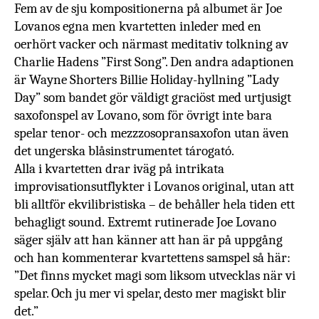
Fem av de sju kompositionerna på albumet är Joe
Lovanos egna men kvartetten inleder
med en
oerhört vacker och närmast meditativ tolkning av
Charlie Hadens ”First Song”. Den andra adaptionen
är
Wayne Shorters Billie Holiday-hyllning ”Lady
Day” som bandet gör väldigt graciöst med urtjusigt
saxofonspel av Lovano, som för övrigt inte bara
spelar tenor- och mezzzosopransaxofon utan även
det
ungerska blåsinstrumentet tárogató.
Alla i kvartetten drar iväg på intrikata
improvisationsutflykter i Lovanos original, utan att
bli alltför ekvilibristiska – de behåller hela tiden ett
behagligt sound.
Extremt rutinerade Joe Lovano
säger själv att han
känner att han är på uppgång
och han kommenterar kvartettens samspel så här:
”Det finns mycket magi som liksom utvecklas när vi
spelar. Och ju mer vi spelar, desto mer magiskt blir
det.”