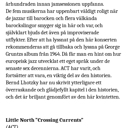
århundraden innan jamsessionen uppfanns.
De fem musikerna har uppenbart väldigt roligt när
de jazzar till barocken och flera välkända
barockslingor smyger sig in här och var, och
självklart bjuds det även på improviserade
utflykter.
Efter att ha lyssnat på den här konserten
rekommenderas att gå tillbaka och lyssna på
George
Gruntzs album från 1964. Då får man en hint om hur
europeisk jazz utvecklat ett eget språk under de
senaste sex decennierna. ACT har varit, och
fortsätter att vara, en viktig del av den historien.
Bernd Lhotzky har nu skrivit ytterligare ett
överraskande och glädjefyllt kapitel i den historien,
och det är briljant genomfört av den här kvintetten.
Little North ”Crossing Currents”
(ACT)