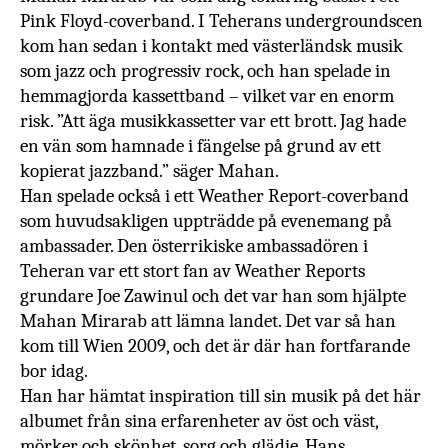
Pink Floyd-coverband. I Teherans undergroundscen
kom han sedan i kontakt med västerländsk musik
som jazz och progressiv rock, och han spelade in
hemmagjorda kassettband – vilket var en enorm
risk. ”Att äga musikkassetter var ett brott. Jag hade
en vän som hamnade i fängelse på grund av ett
kopierat jazzband.” säger Mahan.
Han spelade också i ett Weather Report-coverband
som huvudsakligen uppträdde på evenemang på
ambassader. Den österrikiske ambassadören i
Teheran var ett stort fan av Weather Reports
grundare Joe Zawinul och det var han som hjälpte
Mahan Mirarab att lämna landet. Det var så han
kom till Wien 2009, och det är där han fortfarande
bor idag.
Han har hämtat inspiration till sin musik på det här
albumet
från sina erfarenheter av öst och väst,
mörker och skönhet, sorg och glädje. Hans