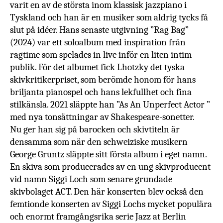
varit en av de största inom klassisk jazzpiano i
Tyskland
och han är en musiker som aldrig tycks få
slut på idéer. Hans senaste utgivning ”Rag Bag”
(2024) var ett soloalbum
med inspiration från
ragtime som spelades in live inför en liten intim
publik. För det albumet
fick Lhotzky det tyska
skivkritikerpriset, som berömde honom för hans
briljanta pianospel och hans lekfullhet och fina
stilkänsla. 2021 släppte han ”As An Unperfect Actor ”
med nya tonsättningar av Shakespeare-sonetter.
Nu ger han sig på barocken och skivtiteln är
densamma som när
den schweiziske musikern
George Gruntz släppte sitt första album i eget namn.
En skiva som producerades av en ung skivproducent
vid namn Siggi Loch som senare grundade
skivbolaget ACT. Den här konserten blev också den
femtionde konserten av Siggi Lochs mycket populära
och enormt framgångsrika serie Jazz at Berlin