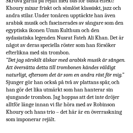
Skruva gärna på rejält med bas för bästa effekt!
Khoury mixar friskt och sömlöst klassiskt, jazz och
andra stilar. Under tonåren upptäckte han även
arabisk musik och fascinerades av sångare som den
egyptiska ikonen Umm Kulthum och den
sydasiatiska legenden Nusrat Fateh Ali Khan. Det är
något av deras speciella röster som han försöker
efterlikna med sin trombon.
”Det jag särskilt älskar med arabisk musik är sången.
Att översätta detta till trombonen kändes väldigt
naturligt, eftersom det är som en andra röst för mig.”
Sjunger gör han också på två av plattans spår, och
han gör det lika utmärkt som han hanterar sin
sjungande trombon. Jag hoppas att det inte dröjer
alltför länge innan vi får höra med av Robinson
Khoury och hans trio – det här är en överraskning
som imponerar rejält.