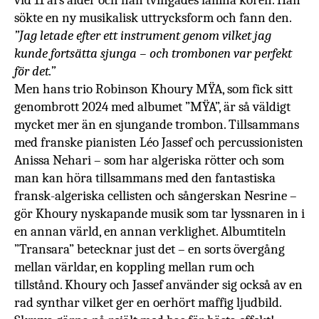
vid 11 års ålder och han tvingades lämna kören. Han
sökte en ny musikalisk uttrycksform och fann den.
”Jag letade efter ett instrument genom vilket jag
kunde fortsätta sjunga – och trombonen var perfekt
för det.”
Men hans trio
Robinson Khoury MŸA, som fick sitt
genombrott 2024 med albumet ”MŸA”, är så väldigt
mycket mer än en sjungande trombon. Tillsammans
med franske pianisten Léo Jassef och percussionisten
Anissa Nehari – som har algeriska rötter och som
man kan höra tillsammans med den fantastiska
fransk-algeriska cellisten och sångerskan Nesrine –
gör Khoury nyskapande musik som tar lyssnaren in i
en annan värld, en annan verklighet. Albumtiteln
”
Transara” betecknar just det – en sorts övergång
mellan världar, en koppling mellan rum och
tillstånd.
Khoury och Jassef använder sig också av en
rad synthar vilket ger en oerhört maffig ljudbild.