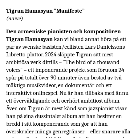
Tigran Hamasyan ”Manifeste”
(naïve)
Den armeniske pianisten och kompositören
Tigran Hamasyan
kan vi bland annat höra på ett
par av svenske basisten/cellisten Lars Danielssons
Libretto-plattor. 2024 släppte Tigran sitt mest
ambitiösa verk dittills –
”The bird of a thousand
voices” – ett imponerande projekt som
förutom 24
spår på totalt över 90 minuter även bestod av två
mäktiga
musikvideor, en dokumentär och ett
interaktivt onlinespel. Nu är han tillbaka med ännu
ett överväldigande och oerhört ambitiöst album.
Även om Tigran är mest känd som jazzpianist visar
han på sina dussintalet album att han besitter en
bredd i sitt komponerande som gör att han
överskrider många genregränser – eller snarare alla