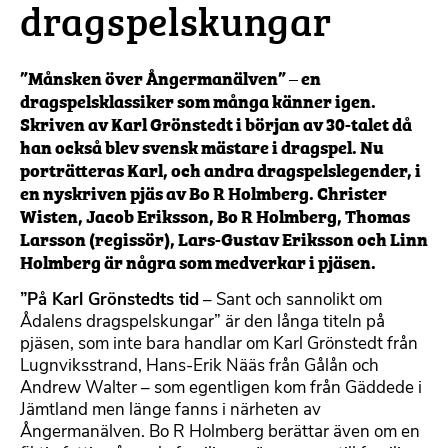
dragspelskungar
”Månsken över Ångermanälven” – en
dragspelsklassiker som många känner igen.
Skriven av Karl Grönstedt i början av 30-talet då
han också blev svensk mästare i dragspel. Nu
porträtteras Karl, och andra dragspelslegender, i
en nyskriven pjäs av Bo R Holmberg. Christer
Wisten, Jacob Eriksson, Bo R Holmberg, Thomas
Larsson (regissör), Lars-Gustav Eriksson och Linn
Holmberg är några som medverkar i pjäsen.
”På Karl Grönstedts tid
– Sant och sannolikt om
Ådalens dragspelskungar” är den långa titeln på
pjäsen, som inte bara handlar om Karl Grönstedt från
Lugnviksstrand, Hans-Erik Nääs från Gålån och
Andrew Walter – som egentligen kom från Gäddede i
Jämtland men länge fanns i närheten av
Ångermanälven. Bo R Holmberg berättar även om en