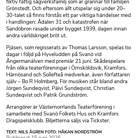
fiktiv fattig sågverksfamilj som är grannar till familjen
Grönstedt. Och eftersom allt utspelar sig under 20–
30-talet så finns förstås ett par viktiga händelser med
i handlingen: Ådalen 31 och katastrofen när
Sandöbron rasade under bygget 1939, dagen innan
andra världskriget bröt ut.
Pjäsen, som regisserats av Thomas Larsson, spelas tio
dagar i följd på Hyveludden på Svanö vid
Ångermanälven med premiär 21 juni. Skådespelare
från olika teaterföreningar i Örnsköldsvik, Kramfors,
Härnösand och Sollefteå medverkar, även författaren
själv – Bo R Holmberg. För musiken står bland andra
Jörgen Sundeqvist, Päivi Sundeqvist, Christian
Sundeqvist och Patrik Grundström.
Arrangörer är Västernorrlands Teaterförening i
samarbete med Svanö Folkets Hus och Kramfors
Dragspelsklubb. Biljetterna säljs via Tickster.
TEXT: NILS ÅGREN FOTO: HÅKAN NORDSTRÖM