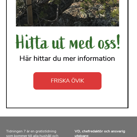
Tidningen 7 är en gratistidning
VD, chefredaktör och ansvarig
som kommer till alla hushåll och
utgivare: