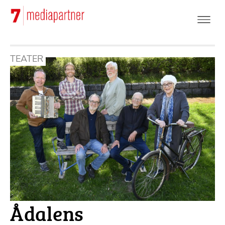
Hoppa
till
huvudinnehåll
TEATER
Ådalens