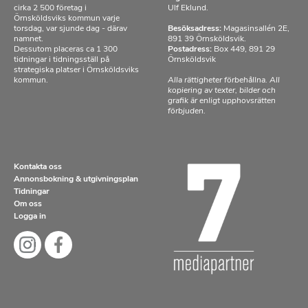
cirka 2 500 företag i
Ulf Eklund.
Örnsköldsviks kommun varje
torsdag, var sjunde dag - därav
Besöksadress:
Magasinsallén 2E,
namnet.
891 39 Örnsköldsvik.
Dessutom placeras ca 1 300
Postadress:
Box 449, 891 29
tidningar i tidningsställ på
Örnsköldsvik
strategiska platser i Örnsköldsviks
kommun.
Alla rättigheter förbehållna. All
kopiering av texter, bilder och
grafik är enligt upphovsrätten
förbjuden.
Kontakta oss
Annonsbokning & utgivningsplan
Tidningar
Om oss
Logga in