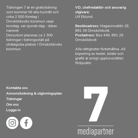
Tidningen 7 är en gratistidning
VD, chefredaktör och ansvarig
som kommer till alla hushåll och
utgivare:
cirka 2 500 företag i
Ulf Eklund.
Örnsköldsviks kommun varje
torsdag, var sjunde dag - därav
Besöksadress:
Magasinsallén 2E,
namnet.
891 39 Örnsköldsvik.
Dessutom placeras ca 1 300
Postadress:
Box 449, 891 29
tidningar i tidningsställ på
Örnsköldsvik
strategiska platser i Örnsköldsviks
kommun.
Alla rättigheter förbehållna. All
kopiering av texter, bilder och
grafik är enligt upphovsrätten
förbjuden.
Kontakta oss
Annonsbokning & utgivningsplan
Tidningar
Om oss
Logga in