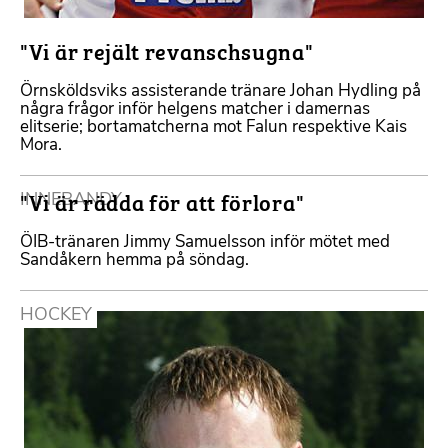
"Vi är rejält revanschsugna"
Örnsköldsviks assisterande tränare Johan Hydling på
några frågor inför helgens matcher i damernas
elitserie; bortamatcherna mot Falun respektive Kais
Mora.
"Vi är rädda för att förlora"
INNEBANDY
ÖIB-tränaren Jimmy Samuelsson inför mötet med
Sandåkern hemma på söndag.
HOCKEY