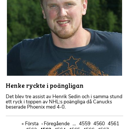
Henke ryckte i poängligan
Det blev tre assist av Henrik Sedin och i samma stund
ett ryck i toppen av NHL:s poängliga då Canucks
beserade Phoenix med 4-0.
Paginering
First
« Första
Föregående
‹ Föregående
…
Sida
4559
Sida
4560
Sida
4561