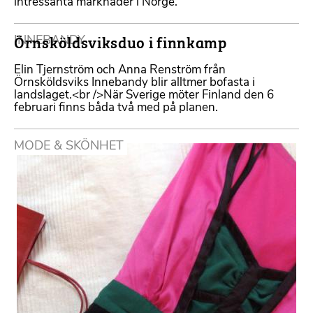
intressanta marknader i Norge.
Örnsköldsviksduo i finnkamp
INNEBANDY
Elin Tjernström och Anna Renström från
Örnsköldsviks Innebandy blir alltmer bofasta i
landslaget.<br />När Sverige möter Finland den 6
februari finns båda två med på planen.
MODE & SKÖNHET