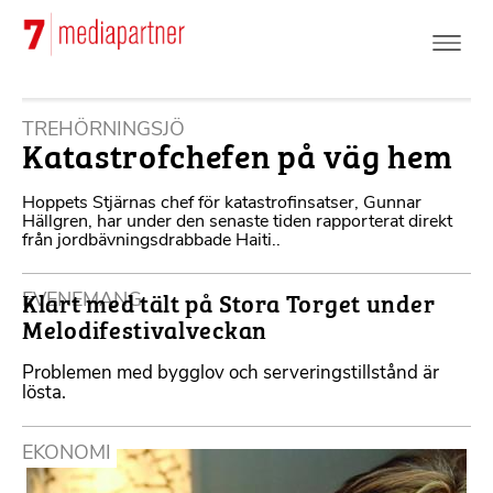
Hoppa
till
huvudinnehåll
TREHÖRNINGSJÖ
Katastrofchefen på väg hem
Hoppets Stjärnas chef för katastrofinsatser, Gunnar
Hällgren, har under den senaste tiden rapporterat direkt
från jordbävningsdrabbade Haiti..
Klart med tält på Stora Torget under
EVENEMANG
Melodifestivalveckan
Problemen med bygglov och serveringstillstånd är
lösta.
EKONOMI