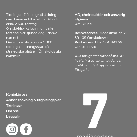
Tidningen 7 är en gratistidning
VD, chefredaktör och ansvarig
som kommer till alla hushåll och
utgivare:
cirka 2 500 företag i
Ulf Eklund.
Örnsköldsviks kommun varje
torsdag, var sjunde dag - därav
Besöksadress:
Magasinsallén 2E,
namnet.
891 39 Örnsköldsvik.
Dessutom placeras ca 1 300
Postadress:
Box 449, 891 29
tidningar i tidningsställ på
Örnsköldsvik
strategiska platser i Örnsköldsviks
kommun.
Alla rättigheter förbehållna. All
kopiering av texter, bilder och
grafik är enligt upphovsrätten
förbjuden.
Kontakta oss
Annonsbokning & utgivningsplan
Tidningar
Om oss
Logga in