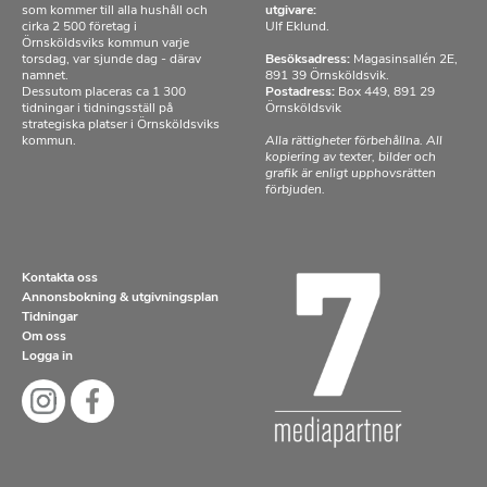
som kommer till alla hushåll och
utgivare:
cirka 2 500 företag i
Ulf Eklund.
Örnsköldsviks kommun varje
torsdag, var sjunde dag - därav
Besöksadress:
Magasinsallén 2E,
namnet.
891 39 Örnsköldsvik.
Dessutom placeras ca 1 300
Postadress:
Box 449, 891 29
tidningar i tidningsställ på
Örnsköldsvik
strategiska platser i Örnsköldsviks
kommun.
Alla rättigheter förbehållna. All
kopiering av texter, bilder och
grafik är enligt upphovsrätten
förbjuden.
Kontakta oss
Annonsbokning & utgivningsplan
Tidningar
Om oss
Logga in