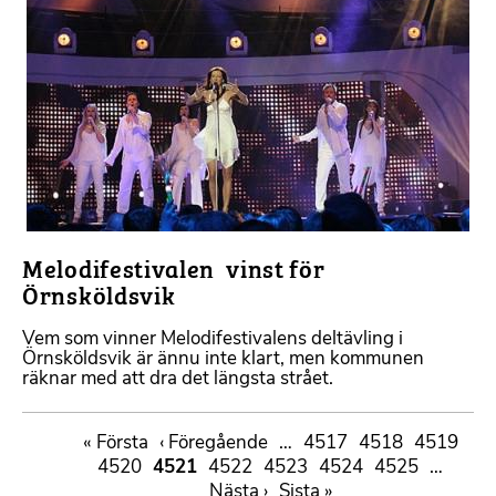
Melodifestivalen  vinst för
Örnsköldsvik
Vem som vinner Melodifestivalens deltävling i
Örnsköldsvik är ännu inte klart, men kommunen
räknar med att dra det längsta strået.
Paginering
First
« Första
Föregående
‹ Föregående
…
Sida
4517
Sida
4518
Sida
4519
page
Sida
4520
Sida
4521
sida
Sida
4522
Sida
4523
Sida
4524
Sida
4525
…
Nästa
Nästa ›
Sista
Sista »