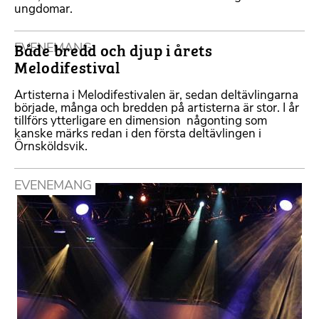
ungdomar.
Både bredd och djup i årets
EVENEMANG
Melodifestival
Artisterna i Melodifestivalen är, sedan deltävlingarna
började, många och bredden på artisterna är stor. I år
tillförs ytterligare en dimension  någonting som
kanske märks redan i den första deltävlingen i
Örnsköldsvik.
EVENEMANG