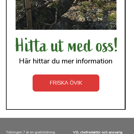
Tidningen 7 är en gratistidning
VD, chefredaktör och ansvarig