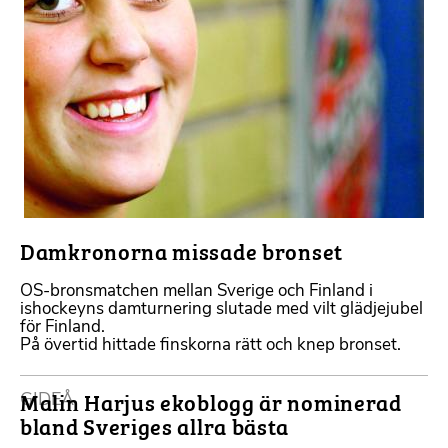
Damkronorna missade bronset
OS-bronsmatchen mellan Sverige och Finland i
ishockeyns damturnering slutade med vilt glädjejubel
för Finland.
På övertid hittade finskorna rätt och knep bronset.
Malin Harjus ekoblogg är nominerad
GIDEÅ
bland Sveriges allra bästa