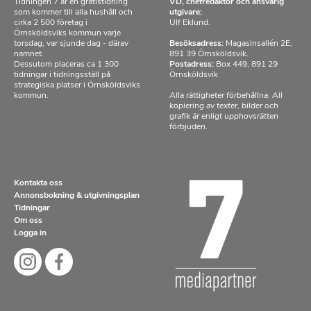
Tidningen 7 är en gratistidning
VD, chefredaktör och ansvarig
som kommer till alla hushåll och
utgivare:
cirka 2 500 företag i
Ulf Eklund.
Örnsköldsviks kommun varje
torsdag, var sjunde dag - därav
Besöksadress:
Magasinsallén 2E,
namnet.
891 39 Örnsköldsvik.
Dessutom placeras ca 1 300
Postadress:
Box 449, 891 29
tidningar i tidningsställ på
Örnsköldsvik
strategiska platser i Örnsköldsviks
kommun.
Alla rättigheter förbehållna. All
kopiering av texter, bilder och
grafik är enligt upphovsrätten
förbjuden.
Kontakta oss
Annonsbokning & utgivningsplan
Tidningar
Om oss
Logga in