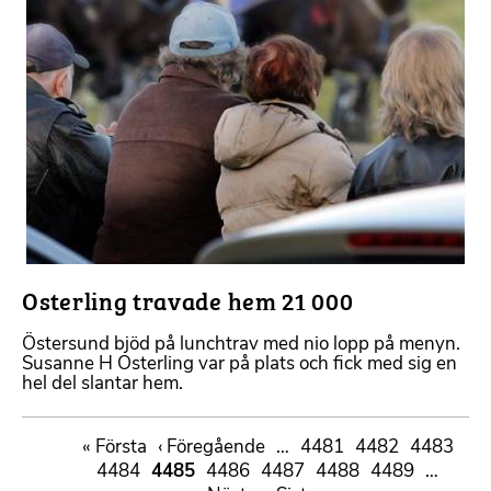
Osterling travade hem 21 000
Östersund bjöd på lunchtrav med nio lopp på menyn.
Susanne H Osterling var på plats och fick med sig en
hel del slantar hem.
Paginering
First
« Första
Föregående
‹ Föregående
…
Sida
4481
Sida
4482
Sida
4483
page
Sida
4484
Sida
4485
sida
Sida
4486
Sida
4487
Sida
4488
Sida
4489
…