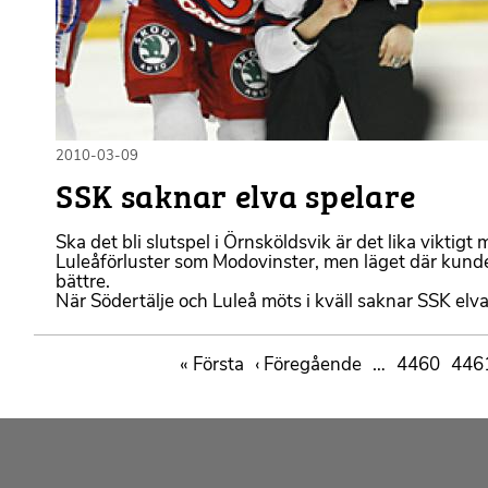
2010-03-09
SSK saknar elva spelare
Ska det bli slutspel i Örnsköldsvik är det lika viktigt
Luleåförluster som Modovinster, men läget där kund
bättre.
När Södertälje och Luleå möts i kväll saknar SSK elva
Paginering
First
« Första
Föregående
‹ Föregående
…
Sida
4460
Sida
446
page
sida