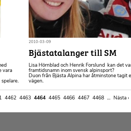
2010-03-09
Bjästatalanger till SM
 med
Lisa Hörnblad och Henrik Forslund  kan det va
e vara
framtidsnamn inom svensk alpinsport?
Duon från Bjästa Alpina har åtminstone tagit e
 spelare.
vägen.
1
Sida
4462
Sida
4463
Sida
4464
Sida
4465
Sida
4466
Sida
4467
Sida
4468
…
Nästa
Nästa ›
sida