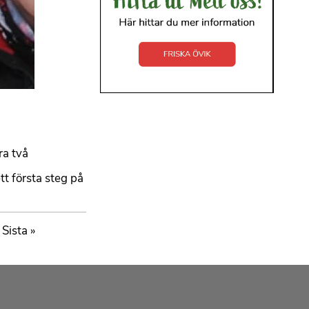
ra två
tt första steg på
Sista
Sista »
sidan