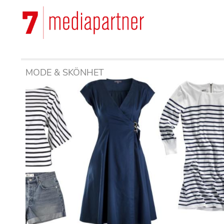
Hoppa
till
Main
huvudinnehåll
navigation
MODE & SKÖNHET