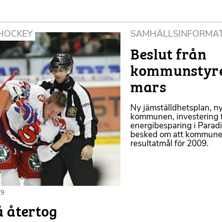
HOCKEY
SAMHÄLLSINFORMA
2010-03-09
Beslut från
kommunstyre
mars
Ny jämställdhetsplan, ny
kommunen, investering 
energibesparing i Parad
besked om att kommunen
resultatmål för 2009.
09
å återtog