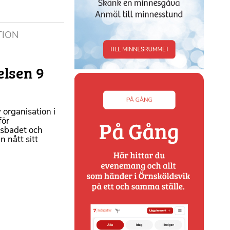
TION
lsen 9
 organisation i
för
isbadet och
 nått sitt