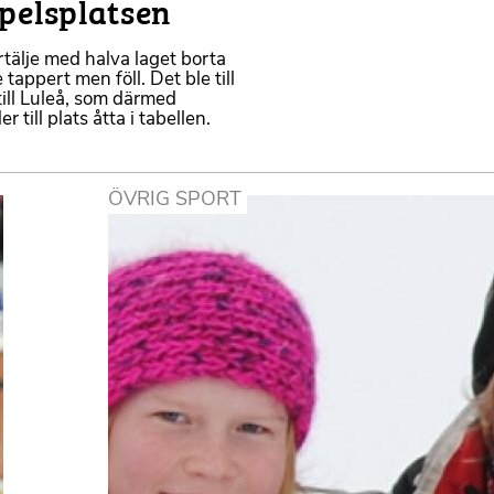
spelsplatsen
rtälje med halva laget borta
appert men föll. Det ble till
till Luleå, som därmed
r till plats åtta i tabellen.
ÖVRIG SPORT