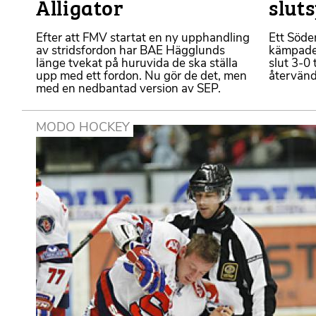
Alligator
slut
Efter att FMV startat en ny upphandling
Ett Söde
av stridsfordon har BAE Hägglunds
kämpade t
länge tvekat på huruvida de ska ställa
slut 3-0 
upp med ett fordon. Nu gör de det, men
återvände
med en nedbantad version av SEP.
MODO HOCKEY