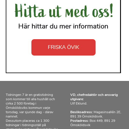
Tidningen 7 är en gratistidning
VD, chefredaktör och ansvarig
som kommer till alla hushåll och
utgivare:
cirka 2 500 företag i
Ulf Eklund.
Örnsköldsviks kommun varje
torsdag, var sjunde dag - därav
Besöksadress:
Magasinsallén 2E,
namnet.
891 39 Örnsköldsvik.
Dessutom placeras ca 1 300
Postadress:
Box 449, 891 29
tidningar i tidningsställ på
Örnsköldsvik