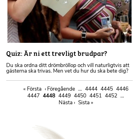
Quiz: Är ni ett trevligt brudpar?
Du ska ordna ditt drömbröllop och vill naturligtvis att
gästerna ska trivas. Men vet du hur du ska bete dig?
Paginering
First
« Första
Föregående
‹ Föregående
…
Sida
4444
Sida
4445
Sida
4446
page
Sida
4447
Sida
4448
sida
Sida
4449
Sida
4450
Sida
4451
Sida
4452
…
Nästa
Nästa ›
Sista
Sista »
sida
sidan