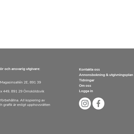
ör och ansvarig utgivare:
Kontakta oss
Annonsbokning & utgivningsplan
Tidningar
Magasinsallén 2E, 891 39
Om oss
Logga in
x 449, 891 29 Örnsköldsvik
 förbehållna. All kopiering av
och grafik är enligt upphovsrätten