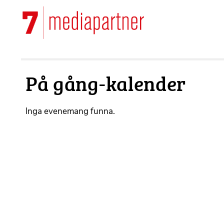
Hoppa
till
Main
huvudinnehåll
navigation
På gång-kalender
Inga evenemang funna.