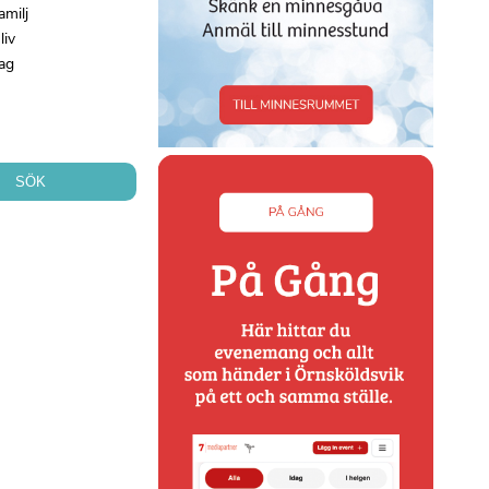
amilj
liv
ag