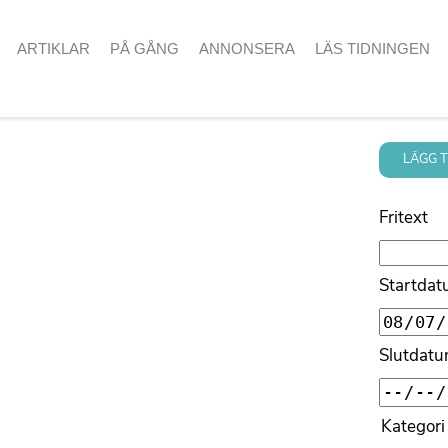
ARTIKLAR
PÅ GÅNG
ANNONSERA
LÄS TIDNINGEN
LÄGG 
Fritext
Startda
Slutdat
Kategori