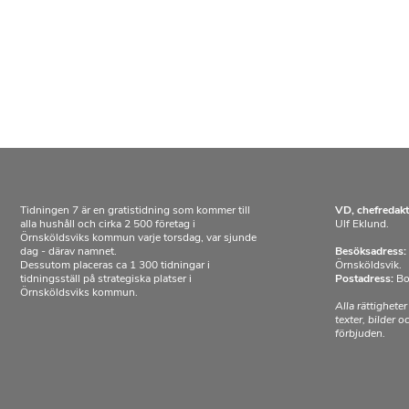
Tidningen 7 är en gratistidning som kommer till
VD, chefredakt
alla hushåll och cirka 2 500 företag i
Ulf Eklund.
Örnsköldsviks kommun varje torsdag, var sjunde
dag - därav namnet.
Besöksadress:
Dessutom placeras ca 1 300 tidningar i
Örnsköldsvik.
tidningsställ på strategiska platser i
Postadress:
Bo
Örnsköldsviks kommun.
Alla rättigheter
texter, bilder 
förbjuden.