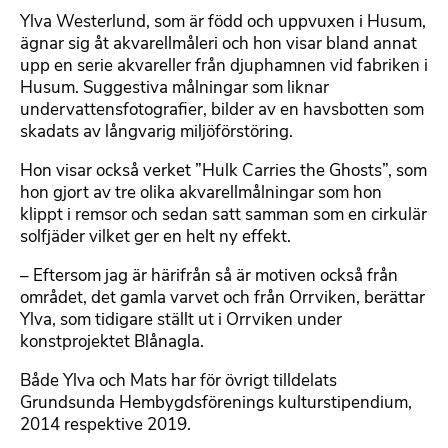
Ylva Westerlund, som är född och uppvuxen i Husum,
ägnar sig åt akvarellmåleri och hon visar bland annat
upp en serie akvareller från djuphamnen vid fabriken i
Husum. Suggestiva målningar som liknar
undervattensfotografier, bilder av en havsbotten som
skadats av långvarig miljöförstöring.
Hon visar också verket ”Hulk Carries the Ghosts”, som
hon gjort av tre olika akvarellmålningar som hon
klippt i remsor och sedan satt samman som en cirkulär
solfjäder vilket ger en helt ny effekt.
– Eftersom jag är härifrån så är motiven också från
området, det gamla varvet och från Orrviken, berättar
Ylva, som tidigare ställt ut i Orrviken under
konstprojektet Blånagla.
Både Ylva och Mats har för övrigt tilldelats
Grundsunda Hembygdsförenings kulturstipendium,
2014 respektive 2019.