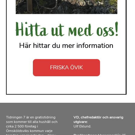
Tidningen 7 är en gratistidning
VD, chefredaktör och ansvarig
som kommer till alla hushåll och
utgivare:
cirka 2 500 företag i
Ulf Eklund.
Örnsköldsviks kommun varje