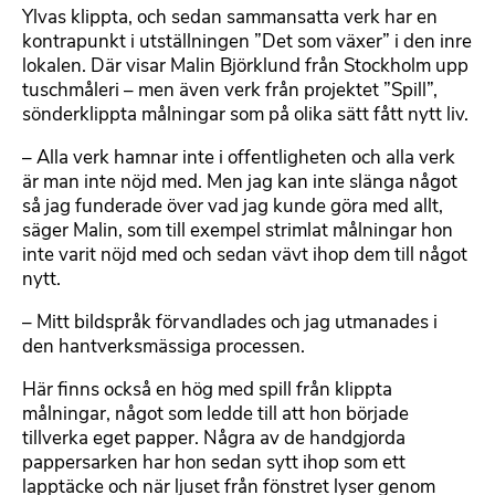
Ylvas klippta, och sedan sammansatta verk har en
kontrapunkt i utställningen ”Det som växer” i den inre
lokalen. Där visar Malin Björklund från Stockholm upp
tuschmåleri – men även verk från projektet ”Spill”,
sönderklippta målningar som på olika sätt fått nytt liv.
– Alla verk hamnar inte i offentligheten och alla verk
är man inte nöjd med. Men jag kan inte slänga något
så jag funderade över vad jag kunde göra med allt,
säger Malin, som till exempel strimlat målningar hon
inte varit nöjd med och sedan vävt ihop dem till något
nytt.
– Mitt bildspråk förvandlades och jag utmanades i
den hantverksmässiga processen.
Här finns också en hög med spill från klippta
målningar, något som ledde till att hon började
tillverka eget papper. Några av de handgjorda
pappersarken har hon sedan sytt ihop som ett
lapptäcke och när ljuset från fönstret lyser genom