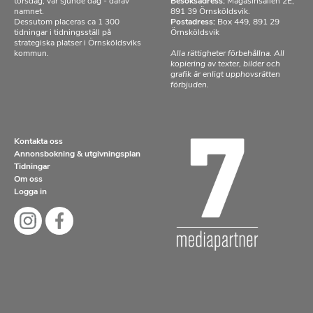
torsdag, var sjunde dag - därav
Besöksadress:
Magasinsallén 2E,
namnet.
891 39 Örnsköldsvik.
Dessutom placeras ca 1 300
Postadress:
Box 449, 891 29
tidningar i tidningsställ på
Örnsköldsvik
strategiska platser i Örnsköldsviks
kommun.
Alla rättigheter förbehållna. All
kopiering av texter, bilder och
grafik är enligt upphovsrätten
förbjuden.
Kontakta oss
Annonsbokning & utgivningsplan
Tidningar
Om oss
Logga in