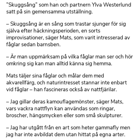
”Skuggsång” som han och partnern Ylva Westerlund
satt på sin gemensamma utställning.
– Skuggsång är en sång som trastar sjunger för sig
själva efter häckningsperioden, en sorts
improvisationer, säger Mats, som varit intresserad av
fåglar sedan barnsben.
– Är man uppmärksam på vilka fåglar man ser och hör
omkring sig kan man alltid känna sig hemma.
Mats täljer sina fåglar och målar dem med
akvarellfärg, och naturintresset stannar inte enbart
vid fåglar – han fascineras också av nattfjärilar.
– Jag gillar deras kamouflagemönster, säger Mats,
vars vackra nattflyn kan användas som ringar,
broscher, hängsmycken eller som små skulpturer.
– Jag har utgått från en art som heter gammafly men
jag har inte avbildat dem utan hittat på egna arter.