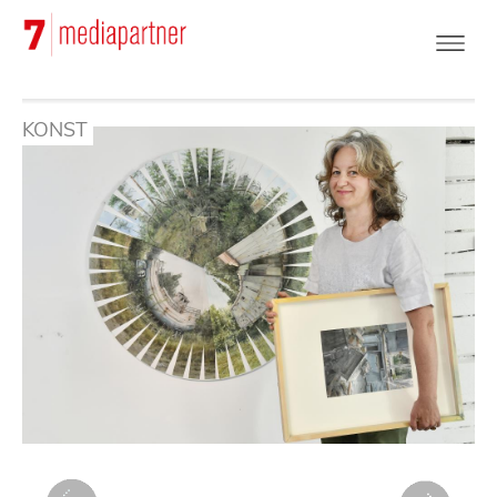
Hoppa
till
huvudinnehåll
KONST