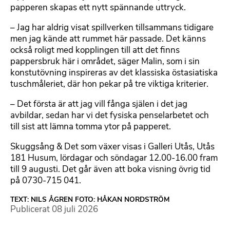
papperen skapas ett nytt spännande uttryck.
– Jag har aldrig visat spillverken tillsammans tidigare
men jag kände att rummet här passade. Det känns
också roligt med kopplingen till att det finns
pappersbruk här i området, säger Malin, som i sin
konstutövning inspireras av det klassiska östasiatiska
tuschmåleriet, där hon pekar på tre viktiga kriterier.
– Det första är att jag vill fånga själen i det jag
avbildar, sedan har vi det fysiska penselarbetet och
till sist att lämna tomma ytor på papperet.
Skuggsång & Det som växer visas i Galleri Utås, Utås
181 Husum, lördagar och söndagar 12.00-16.00 fram
till 9 augusti. Det går även att boka visning övrig tid
på 0730-715 041.
TEXT: NILS ÅGREN FOTO: HÅKAN NORDSTRÖM
Publicerat
08 juli 2026