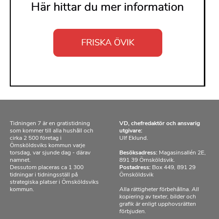
Tidningen 7 är en gratistidning
VD, chefredaktör och ansvarig
som kommer till alla hushåll och
utgivare:
cirka 2 500 företag i
Ulf Eklund.
Örnsköldsviks kommun varje
torsdag, var sjunde dag - därav
Besöksadress:
Magasinsallén 2E,
namnet.
891 39 Örnsköldsvik.
Dessutom placeras ca 1 300
Postadress:
Box 449, 891 29
tidningar i tidningsställ på
Örnsköldsvik
strategiska platser i Örnsköldsviks
kommun.
Alla rättigheter förbehållna. All
kopiering av texter, bilder och
grafik är enligt upphovsrätten
förbjuden.