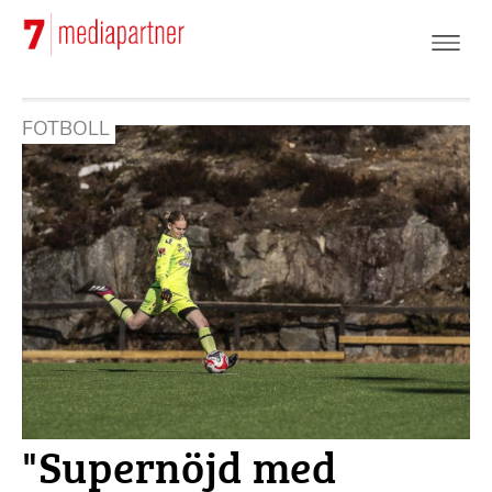
Hoppa
till
huvudinnehåll
FOTBOLL
"Supernöjd med