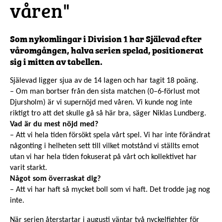
våren"
Som nykomlingar i Division 1 har Själevad efter
våromgången, halva serien spelad, positionerat
sig i mitten av tabellen.
Själevad ligger sjua av de 14 lagen och har tagit 18 poäng.
– Om man bortser från den sista matchen (0–6-förlust mot
Djursholm) är vi supernöjd med våren. Vi kunde nog inte
riktigt tro att det skulle gå så här bra, säger Niklas Lundberg.
Vad är du mest nöjd med?
– Att vi hela tiden försökt spela vårt spel. Vi har inte förändrat
någonting i helheten sett till vilket motstånd vi ställts emot
utan vi har hela tiden fokuserat på vårt och kollektivet har
varit starkt.
Något som överraskat dig?
– Att vi har haft så mycket boll som vi haft. Det trodde jag nog
inte.
När serien återstartar i augusti väntar två nyckelfighter för