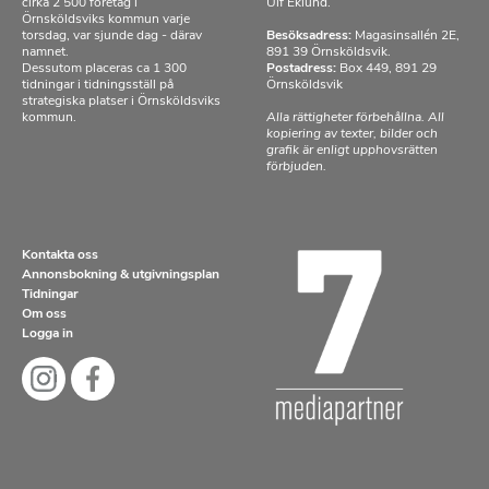
cirka 2 500 företag i
Ulf Eklund.
Örnsköldsviks kommun varje
torsdag, var sjunde dag - därav
Besöksadress:
Magasinsallén 2E,
namnet.
891 39 Örnsköldsvik.
Dessutom placeras ca 1 300
Postadress:
Box 449, 891 29
tidningar i tidningsställ på
Örnsköldsvik
strategiska platser i Örnsköldsviks
kommun.
Alla rättigheter förbehållna. All
kopiering av texter, bilder och
grafik är enligt upphovsrätten
förbjuden.
Kontakta oss
Annonsbokning & utgivningsplan
Tidningar
Om oss
Logga in