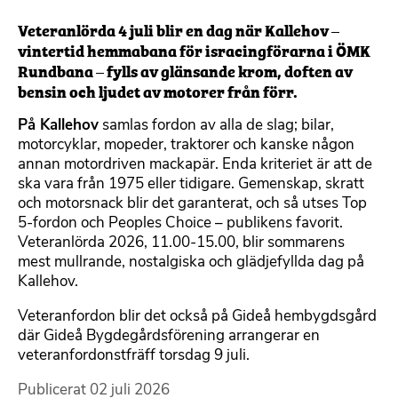
Veteranlörda 4 juli blir en dag när Kallehov –
vintertid hemmabana för isracingförarna i ÖMK
Rundbana – fylls av glänsande krom, doften av
bensin och ljudet av motorer från förr.
På Kallehov
samlas fordon av alla de slag; bilar,
motorcyklar, mopeder, traktorer och kanske någon
annan motordriven mackapär. Enda kriteriet är att de
ska vara från 1975 eller tidigare. Gemenskap, skratt
och motorsnack blir det garanterat, och så utses Top
5-fordon och Peoples Choice – publikens favorit.
Veteranlörda 2026, 11.00-15.00, blir sommarens
mest mullrande, nostalgiska och glädjefyllda dag på
Kallehov.
Veteranfordon blir det också på Gideå hembygdsgård
där Gideå Bygdegårdsförening arrangerar en
veteranfordonstfräff torsdag 9 juli.
Publicerat
02 juli 2026