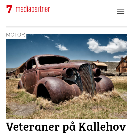
Hoppa
till
huvudinnehåll
MOTOR
Veteraner på Kallehov