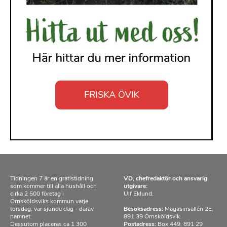
Tidningen 7 är en gratistidning
VD, chefredaktör och ansvarig
som kommer till alla hushåll och
utgivare:
cirka 2 500 företag i
Ulf Eklund.
Örnsköldsviks kommun varje
torsdag, var sjunde dag - därav
Besöksadress:
Magasinsallén 2E,
namnet.
891 39 Örnsköldsvik.
Dessutom placeras ca 1 300
Postadress:
Box 449, 891 29