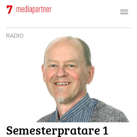
Hoppa
till
huvudinnehåll
RADIO
Semesterpratare 1