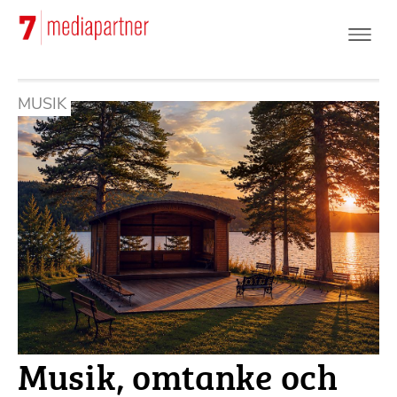
Hoppa
till
huvudinnehåll
MUSIK
Musik, omtanke och