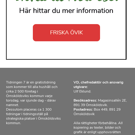
Tidningen 7 är en gratistidning
VD, chefredaktör och ansvarig
som kommer till alla hushåll och
utgivare:
cirka 2 500 företag i
Ulf Eklund.
Örnsköldsviks kommun varje
torsdag, var sjunde dag - därav
Besöksadress:
Magasinsallén 2E,
namnet.
891 39 Örnsköldsvik.
Dessutom placeras ca 1 300
Postadress:
Box 449, 891 29
tidningar i tidningsställ på
Örnsköldsvik
strategiska platser i Örnsköldsviks
kommun.
Alla rättigheter förbehållna. All
kopiering av texter, bilder och
grafik är enligt upphovsrätten