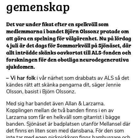
gemenskap
Det var under fikat efter en spelkväll som
medlemmarna i bandet Björn Olssonz pratade om
att göra en spelning för välgörenhet. Nu på lördag
4 juli är det dags för Sommarkväll på Sjönäset, där
allt inträdde skänks oavkortat till ALS-fonden och
forskningen för den obotliga neurodegenerativa
sjukdomen.
– Vi har folk
i vår närhet som drabbats av ALS så det
kändes rätt att skänka pengarna dit, säger Jennie
Olsson, basist i Björn Olssonz.
Med sig har bandet även Allan & Larzarna.
Kopplingen mellan de två banden finns i en av
Larzarna som får en helkväll som gitarrist i bägge
banden. Sjönäset är badplatsen utanför Mellansel där
det finns en liten scen med dansbana. För den som
inte tar med egen picknickkorg finns hamburgare och