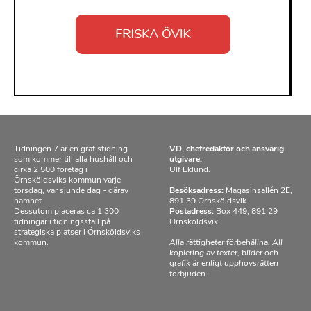
Tidningen 7 är en gratistidning
VD, chefredaktör och ansvarig
som kommer till alla hushåll och
utgivare:
cirka 2 500 företag i
Ulf Eklund.
Örnsköldsviks kommun varje
torsdag, var sjunde dag - därav
Besöksadress:
Magasinsallén 2E,
namnet.
891 39 Örnsköldsvik.
Dessutom placeras ca 1 300
Postadress:
Box 449, 891 29
tidningar i tidningsställ på
Örnsköldsvik
strategiska platser i Örnsköldsviks
kommun.
Alla rättigheter förbehållna. All
kopiering av texter, bilder och
grafik är enligt upphovsrätten
förbjuden.