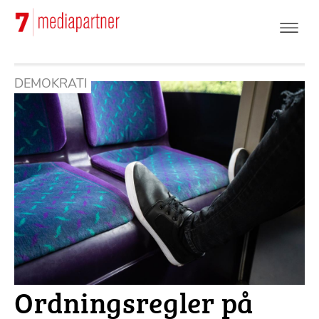
Hoppa
till
huvudinnehåll
DEMOKRATI
Ordningsregler på