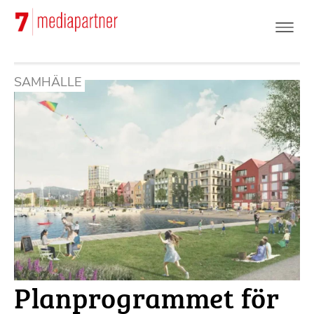
Hoppa
till
huvudinnehåll
SAMHÄLLE
Planprogrammet för