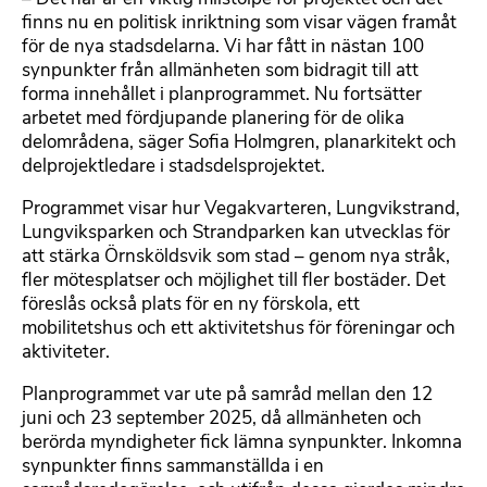
finns nu en politisk inriktning som visar vägen framåt
för de nya stadsdelarna. Vi har fått in nästan 100
synpunkter från allmänheten som bidragit till att
forma innehållet i planprogrammet. Nu fortsätter
arbetet med fördjupande planering för de olika
delområdena, säger Sofia Holmgren, planarkitekt och
delprojektledare i stadsdelsprojektet.
Programmet visar hur Vegakvarteren, Lungvikstrand,
Lungviksparken och Strandparken kan utvecklas för
att stärka Örnsköldsvik som stad – genom nya stråk,
fler mötesplatser och möjlighet till fler bostäder. Det
föreslås också plats för en ny förskola, ett
mobilitetshus och ett aktivitetshus för föreningar och
aktiviteter.
Planprogrammet var ute på samråd mellan den 12
juni och 23 september 2025, då allmänheten och
berörda myndigheter fick lämna synpunkter. Inkomna
synpunkter finns sammanställda i en