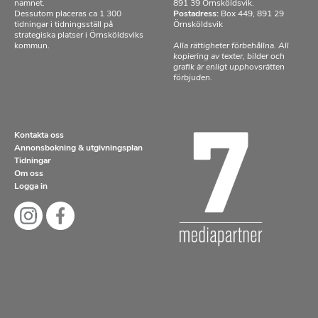
namnet.
891 39 Örnsköldsvik.
Dessutom placeras ca 1 300
Postadress:
Box 449, 891 29
tidningar i tidningsställ på
Örnsköldsvik
strategiska platser i Örnsköldsviks
kommun.
Alla rättigheter förbehållna. All
kopiering av texter, bilder och
grafik är enligt upphovsrätten
förbjuden.
Kontakta oss
Annonsbokning & utgivningsplan
Tidningar
Om oss
Logga in