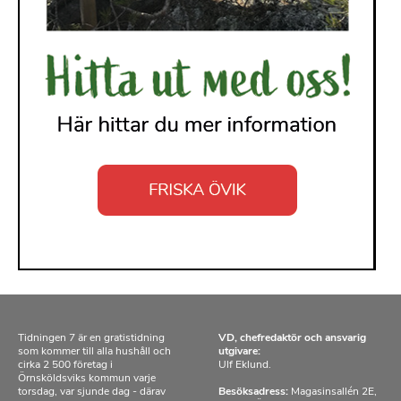
Tidningen 7 är en gratistidning
VD, chefredaktör och ansvarig
som kommer till alla hushåll och
utgivare:
cirka 2 500 företag i
Ulf Eklund.
Örnsköldsviks kommun varje
torsdag, var sjunde dag - därav
Besöksadress:
Magasinsallén 2E,