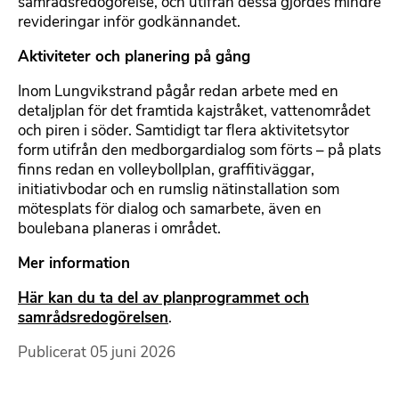
samrådsredogörelse, och utifrån dessa gjordes mindre
revideringar inför godkännandet.
Aktiviteter och planering på gång
Inom Lungvikstrand pågår redan arbete med en
detaljplan för det framtida kajstråket, vattenområdet
och piren i söder. Samtidigt tar flera aktivitetsytor
form utifrån den medborgardialog som förts – på plats
finns redan en volleybollplan, graffitiväggar,
initiativbodar och en rumslig nätinstallation som
mötesplats för dialog och samarbete, även en
boulebana planeras i området.
Mer information
Här kan du ta del av planprogrammet och
samrådsredogörelsen
.
Publicerat
05 juni 2026