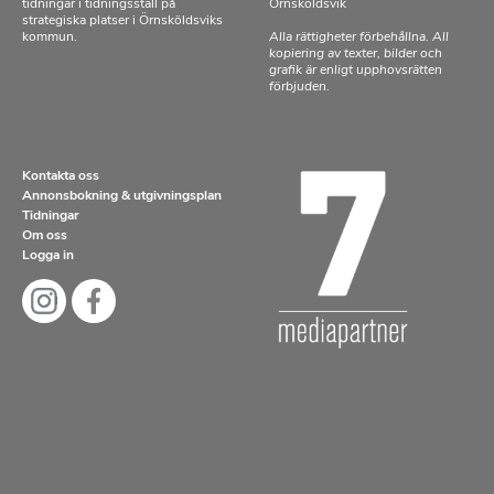
tidningar i tidningsställ på
Örnsköldsvik
strategiska platser i Örnsköldsviks
kommun.
Alla rättigheter förbehållna. All
kopiering av texter, bilder och
grafik är enligt upphovsrätten
förbjuden.
Kontakta oss
Annonsbokning & utgivningsplan
Tidningar
Om oss
Logga in