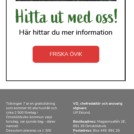
Tidningen 7 är en gratistidning
VD, chefredaktör och ansvarig
som kommer till alla hushåll och
utgivare:
cirka 2 500 företag i
Ulf Eklund.
Örnsköldsviks kommun varje
torsdag, var sjunde dag - därav
Besöksadress:
Magasinsallén 2E,
namnet.
891 39 Örnsköldsvik.
Dessutom placeras ca 1 300
Postadress:
Box 449, 891 29