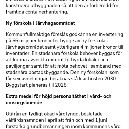
konstruera utbyggnaden så att den är förberedd för
framtida containerhantering.
Ny förskola i Järvhagaområdet
Kommunfullmäktige föreslås godkänna en investering
på 66 miljoner kronor för bygge av ny förskola i
Järvhagaområdet samt ytterligare 4 miljoner kronor till
inventarier. En stadsnära förskola behöver byggas för
att kunna avveckla externt förhyrda lokaler och
paviljonger samt för att möta behovet i samband med
stadsnära bostadsbyggande. Den ny förskolan, som
får sex avdelningar, beräknas stå klar hösten 2030.
Byggstart planeras till 2028.
Extra medel för höjd personaltäthet i vård- och
omsorgsboende
Utifrån en tydligt ökad vårdtyngd, beslutade
välfärdsnämnden i april att från och med 1 juni
förstärka grundbemanningen inom kommunens vård-