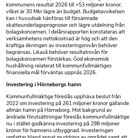
kommunens resultat 2026 till +53 miljoner kronor,
vilket är 30 Mkr lägre än budget. Budgetavvikelsen
kan i huvudsak hänföras till försämrade
skatteunderlagsprognoser och lägre utdelning från
bolagskoncernen. I delårsrapporten konstateras att
verksamhetens nettokostnad är hög och att den
kraftiga ökningen av investeringsnivån behöver
begränsas. Likaså behöver resultatnivån för
bolagskoncernen förstärkas. God ekonomisk
hushållning relaterat till kommunfullmäktiges
finansiella mål förväntas uppnås 2026.
Investering i Hörneborgs hamn
Kommunfullmäktige föreslås upphäva beslut från
2022 om investering på 261 miljoner kronor gällande
allmän hamn på Hörneborg. Mot bakgrund av
ändrade förutsättningar föreslås kommunfullmäktige
nu i stället godkänna investering på 298 miljoner
kronor för hamnens utbyggnad. Investeringen
omfattar bland annat muddring av området samt att