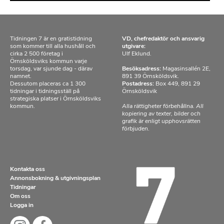
Tidningen 7 är en gratistidning
VD, chefredaktör och ansvarig
som kommer till alla hushåll och
utgivare:
cirka 2 500 företag i
Ulf Eklund.
Örnsköldsviks kommun varje
torsdag, var sjunde dag - därav
Besöksadress:
Magasinsallén 2E,
namnet.
891 39 Örnsköldsvik.
Dessutom placeras ca 1 300
Postadress:
Box 449, 891 29
tidningar i tidningsställ på
Örnsköldsvik
strategiska platser i Örnsköldsviks
kommun.
Alla rättigheter förbehållna. All
kopiering av texter, bilder och
grafik är enligt upphovsrätten
förbjuden.
Kontakta oss
Annonsbokning & utgivningsplan
Tidningar
Om oss
Logga in