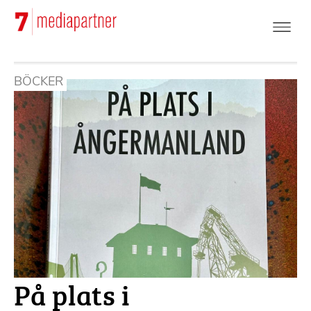
Hoppa
till
huvudinnehåll
BÖCKER
På plats i