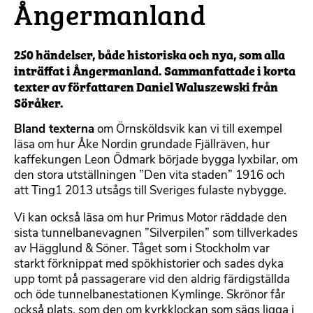
Ångermanland
250 händelser, både historiska och nya, som alla
inträffat i Ångermanland. Sammanfattade i korta
texter av författaren Daniel Waluszewski från
Söråker.
Bland texterna
om Örnsköldsvik kan vi till exempel
läsa om hur Åke Nordin grundade Fjällräven, hur
kaffekungen Leon Ödmark började bygga lyxbilar, om
den stora utställningen ”Den vita staden” 1916 och
att Ting1 2013 utsågs till Sveriges fulaste nybygge.
Vi kan också läsa om hur Primus Motor räddade den
sista tunnelbanevagnen ”Silverpilen” som tillverkades
av Hägglund & Söner. Tåget som i Stockholm var
starkt förknippat med spökhistorier och sades dyka
upp tomt på passagerare vid den aldrig färdigställda
och öde tunnelbanestationen Kymlinge. Skrönor får
också plats, som den om kyrkklockan som sägs ligga i