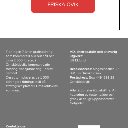
Tidningen 7 är en gratistidning
VD, chefredaktör och ansvarig
som kommer till alla hushåll och
utgivare:
cirka 2 500 företag i
Ulf Eklund.
Örnsköldsviks kommun varje
torsdag, var sjunde dag - därav
Besöksadress:
Magasinsallén 2E,
namnet.
891 39 Örnsköldsvik.
Dessutom placeras ca 1 300
Postadress:
Box 449, 891 29
tidningar i tidningsställ på
Örnsköldsvik
strategiska platser i Örnsköldsviks
kommun.
Alla rättigheter förbehållna. All
kopiering av texter, bilder och
grafik är enligt upphovsrätten
förbjuden.
Kontakta oss