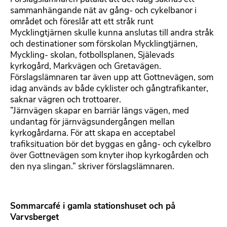
sammanhängande nät av gång- och cykelbanor i
området och föreslår att ett stråk runt
Mycklingtjärnen skulle kunna anslutas till andra stråk
och destinationer som förskolan Mycklingtjärnen,
Myckling- skolan, fotbollsplanen, Själevads
kyrkogård, Markvägen och Gretavägen.
Förslagslämnaren tar även upp att Gottnevägen, som
idag används av både cyklister och gångtrafikanter,
saknar vägren och trottoarer.
”Järnvägen skapar en barriär längs vägen, med
undantag för järnvägsundergången mellan
kyrkogårdarna. För att skapa en acceptabel
trafiksituation bör det byggas en gång- och cykelbro
över Gottnevägen som knyter ihop kyrkogården och
den nya slingan.” skriver förslagslämnaren.
Sommarcafé i gamla stationshuset och på
Varvsberget