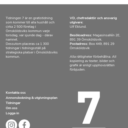
Tidningen 7 är en gratistidning
VD, chefredaktör och ansvarig
som kommer till alla hushåll och
utgivare:
cirka 2 500 företag i
Ulf Eklund.
Örnsköldsviks kommun varje
torsdag, var sjunde dag - därav
Besöksadress:
Magasinsallén 2E,
namnet.
891 39 Örnsköldsvik.
Dessutom placeras ca 1 300
Postadress:
Box 449, 891 29
tidningar i tidningsställ på
Örnsköldsvik
strategiska platser i Örnsköldsviks
kommun.
Alla rättigheter förbehållna. All
kopiering av texter, bilder och
grafik är enligt upphovsrätten
förbjuden.
Kontakta oss
Annonsbokning & utgivningsplan
Tidningar
Om oss
Logga in