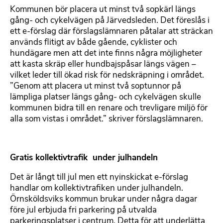
Kommunen bör placera ut minst två sopkärl längs
gång- och cykelvägen på Järvedsleden. Det föreslås i
ett e-förslag där förslagslämnaren påtalar att sträckan
används flitigt av både gående, cyklister och
hundägare men att det inte finns några möjligheter
att kasta skräp eller hundbajspåsar längs vägen –
vilket leder till ökad risk för nedskräpning i området.
”Genom att placera ut minst två soptunnor på
lämpliga platser längs gång- och cykelvägen skulle
kommunen bidra till en renare och trevligare miljö för
alla som vistas i området.” skriver förslagslämnaren.
Gratis kollektivtrafik under julhandeln
Det är långt till jul men ett nyinskickat e-förslag
handlar om kollektivtrafiken under julhandeln.
Örnsköldsviks kommun brukar under några dagar
före jul erbjuda fri parkering på utvalda
parkeringsplatser i centrum. Detta för att underlätta