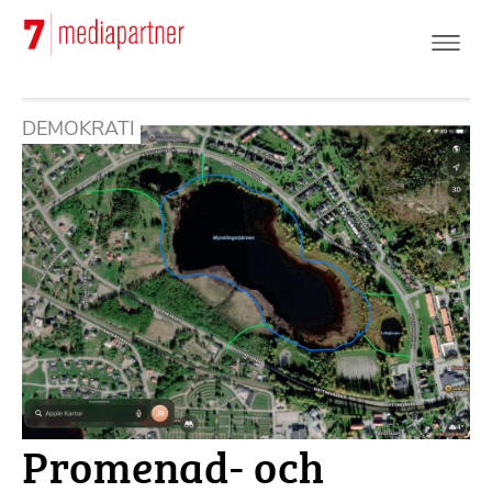
Hoppa
till
huvudinnehåll
DEMOKRATI
Promenad- och