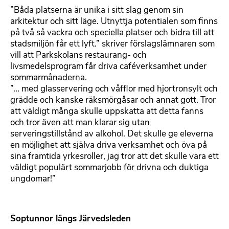
”Båda platserna är unika i sitt slag genom sin
arkitektur och sitt läge. Utnyttja potentialen som finns
på två så vackra och speciella platser och bidra till att
stadsmiljön får ett lyft.” skriver förslagslämnaren som
vill att Parkskolans restaurang- och
livsmedelsprogram får driva caféverksamhet under
sommarmånaderna.
”... med glasservering och våfflor med hjortronsylt och
grädde och kanske räksmörgåsar och annat gott. Tror
att väldigt många skulle uppskatta att detta fanns
och tror även att man klarar sig utan
serveringstillstånd av alkohol. Det skulle ge eleverna
en möjlighet att själva driva verksamhet och öva på
sina framtida yrkesroller, jag tror att det skulle vara ett
väldigt populärt sommarjobb för drivna och duktiga
ungdomar!”
Soptunnor längs Järvedsleden