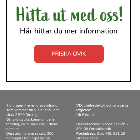
Tidningen 7 är en gratistidning
VD, chefredaktör och ansvarig
som kommer till alla hushåll och
utgivare:
cirka 2 500 företag i
Ulf Eklund.
Örnsköldsviks kommun varje
torsdag, var sjunde dag - därav
Besöksadress:
Magasinsallén 2E,
namnet.
891 39 Örnsköldsvik.
Dessutom placeras ca 1 300
Postadress:
Box 449, 891 29
tidningar i tidningsställ på
Örnsköldsvik