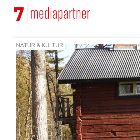
Hoppa
till
Main
huvudinnehåll
navigation
NATUR & KULTUR