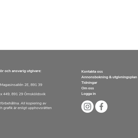
ör och ansvarig utgivare:
Kontakta oss
Annonsbokning & utgivningsplan
Tidningar
Magasinsallén 2E, 891 39
Om oss
Logga in
x 449, 891 29 Örnsköldsvik
 förbehållna. All kopiering av
och grafik är enligt upphovsrätten