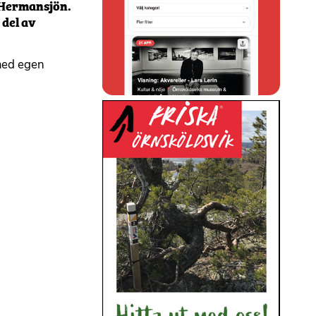
 Hermansjön.
del av
med egen