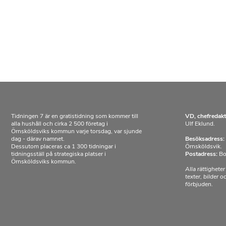
Tidningen 7 är en gratistidning som kommer till
VD, chefredakt
alla hushåll och cirka 2 500 företag i
Ulf Eklund.
Örnsköldsviks kommun varje torsdag, var sjunde
dag - därav namnet.
Besöksadress:
Dessutom placeras ca 1 300 tidningar i
Örnsköldsvik.
tidningsställ på strategiska platser i
Postadress:
Bo
Örnsköldsviks kommun.
Alla rättigheter
texter, bilder 
förbjuden.