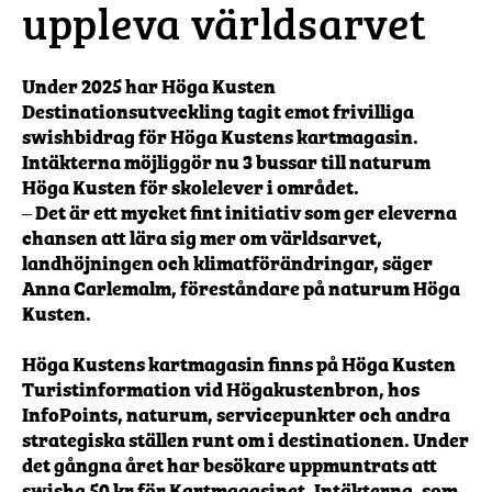
uppleva världsarvet
Under 2025 har Höga Kusten
Destinationsutveckling tagit emot frivilliga
swishbidrag för Höga Kustens kartmagasin.
Intäkterna möjliggör nu 3 bussar till naturum
Höga Kusten för skolelever i området.
– Det är ett mycket fint initiativ som ger eleverna
chansen att lära sig mer om världsarvet,
landhöjningen och klimatförändringar, säger
Anna Carlemalm, föreståndare på naturum Höga
Kusten.
Höga Kustens kartmagasin finns på Höga Kusten
Turistinformation vid Högakustenbron, hos
InfoPoints, naturum, servicepunkter och andra
strategiska ställen runt om i destinationen. Under
det gångna året har besökare uppmuntrats att
swisha 50 kr för Kartmagasinet. Intäkterna, som