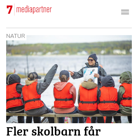
Hoppa
till
huvudinnehåll
NATUR
Fler skolbarn får