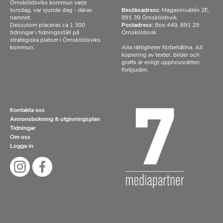
Örnsköldsviks kommun varje
torsdag, var sjunde dag - därav
Besöksadress:
Magasinsallén 2E,
namnet.
891 39 Örnsköldsvik.
Dessutom placeras ca 1 300
Postadress:
Box 449, 891 29
tidningar i tidningsställ på
Örnsköldsvik
strategiska platser i Örnsköldsviks
kommun.
Alla rättigheter förbehållna. All
kopiering av texter, bilder och
grafik är enligt upphovsrätten
förbjuden.
Kontakta oss
Annonsbokning & utgivningsplan
Tidningar
Om oss
Logga in