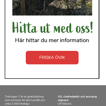
Tidningen 7 är en gratistidning
VD, chefredaktör och ansvarig
som kommer till alla hushåll och
utgivare:
cirka 2 500 företag i
Ulf Eklund.