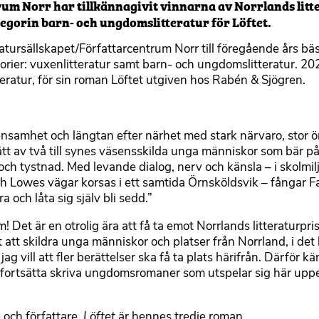
um Norr har tillkännagivit vinnarna av Norrlands litt
ategorin barn- och ungdomslitteratur för Löftet.
eratursällskapet/Författarcentrum Norr till föregående års b
gorier: vuxenlitteratur samt barn- och ungdomslitteratur. 202
teratur, för sin roman Löftet utgiven hos Rabén & Sjögren.
 ensamhet och längtan efter närhet med stark närvaro, stor 
ätt av två till synes väsensskilda unga människor som bär p
 tystnad. Med levande dialog, nerv och känsla – i skolmilj
h Lowes vägar korsas i ett samtida Örnsköldsvik – fångar Fa
 och låta sig själv bli sedd.”
! Det är en otrolig ära att få ta emot Norrlands litteraturpri
t att skildra unga människor och platser från Norrland, i det 
ag vill att fler berättelser ska få ta plats härifrån. Därför k
tt fortsätta skriva ungdomsromaner som utspelar sig här uppe
 och författare.
Löftet
är hennes tredje roman.