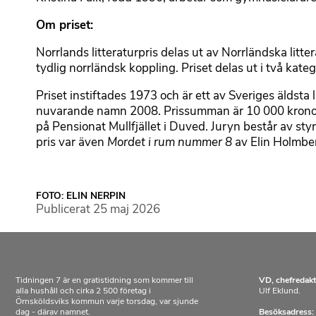
Om priset:
Norrlands litteraturpris delas ut av Norrländska litt
tydlig norrländsk koppling. Priset delas ut i två kate
Priset instiftades 1973 och är ett av Sveriges äldsta l
nuvarande namn 2008. Prissumman är 10 000 kronor i
på Pensionat Mullfjället i Duved. Juryn består av styr
pris var även
Mordet i rum nummer 8
av Elin Holmbe
FOTO: ELIN NERPIN
Publicerat
25 maj 2026
Tidningen 7 är en gratistidning som kommer till
VD, chefredakt
alla hushåll och cirka 2 500 företag i
Ulf Eklund.
Örnsköldsviks kommun varje torsdag, var sjunde
dag - därav namnet.
Besöksadress: