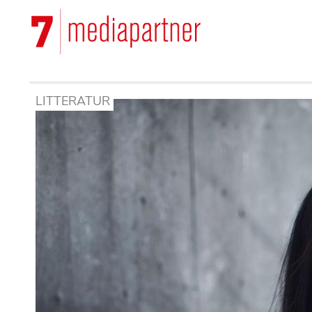
Hoppa
till
Main
huvudinnehåll
navigation
LITTERATUR