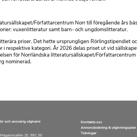
eratursällskapet/Författarcentrum Norr till föregående års b
gorier: vuxenlitteratur samt barn- och ungdomslitteratur.
itterära priser. Det hette ursprungligen Rörlingstipendiet och
 respektive kategori. År 2026 delas priset ut vid sällska
elsen för Norrländska litteratursällskapet/Författarcentrum N
rg nominerad.
ör och ansvarig utgivare:
Kontakta oss
Annonsbokning & utgivningsplan
Tidningar
Magasinsallén 2E, 891 39