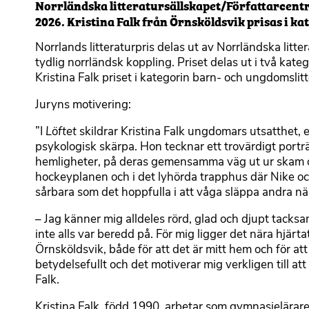
Norrländska litteratursällskapet/Författarcentr
2026. Kristina Falk från Örnsköldsvik prisas i k
Norrlands litteraturpris delas ut av Norrländska litt
tydlig norrländsk koppling. Priset delas ut i två kate
Kristina Falk priset i kategorin barn- och ungdomslit
Juryns motivering:
”I
Löftet
skildrar Kristina Falk ungdomars utsatthet,
psykologisk skärpa. Hon tecknar ett trovärdigt portr
hemligheter, på deras gemensamma väg ut ur skam och
hockeyplanen och i det lyhörda trapphus där Nike oc
sårbara som det hoppfulla i att våga släppa andra nära
– Jag känner mig alldeles rörd, glad och djupt tacksam
inte alls var beredd på. För mig ligger det nära hjärta
Örnsköldsvik, både för att det är mitt hem och för att j
betydelsefullt och det motiverar mig verkligen till a
Falk.
Kristina Falk, född 1990, arbetar som gymnasielärare