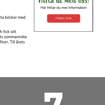
ästa böcker med
 fick sitt
pets sommarmöte
orr. Till årets