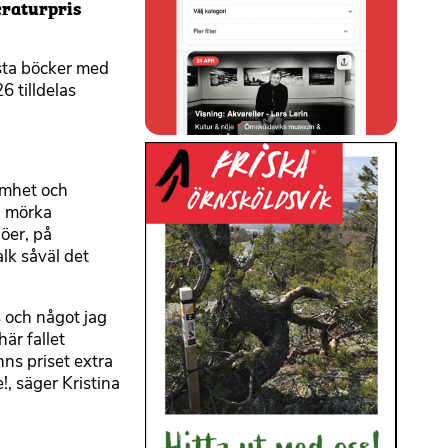
eraturpris
ästa böcker med
6 tilldelas
ömhet och
å mörka
öer, på
lk såväl det
s och något jag
här fallet
änns priset extra
!, säger Kristina