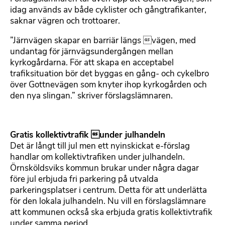
idag används av både cyklister och gångtrafikanter,
saknar vägren och trottoarer.
”Järnvägen skapar en barriär längs vägen, med
undantag för järnvägsundergången mellan
kyrkogårdarna. För att skapa en acceptabel
trafiksituation bör det byggas en gång- och cykelbro
över Gottnevägen som knyter ihop kyrkogården och
den nya slingan.” skriver förslagslämnaren.
Gratis kollektivtrafik under julhandeln
Det är långt till jul men ett nyinskickat e-förslag
handlar om kollektivtrafiken under julhandeln.
Örnsköldsviks kommun brukar under några dagar
före jul erbjuda fri parkering på utvalda
parkeringsplatser i centrum. Detta för att underlätta
för den lokala julhandeln. Nu vill en förslagslämnare
att kommunen också ska erbjuda gratis kollektivtrafik
under samma period.