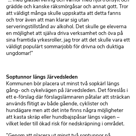
”... med glasservering och våfflor med hjortronsylt och
grädde och kanske räksmörgåsar och annat gott. Tror
att väldigt många skulle uppskatta att detta fanns
och tror även att man klarar sig utan
serveringstillstånd av alkohol. Det skulle ge eleverna
en möjlighet att själva driva verksamhet och öva på
sina framtida yrkesroller, jag tror att det skulle vara ett
väldigt populärt sommarjobb för drivna och duktiga
ungdomar!”
Soptunnor längs Järvedsleden
Kommunen bör placera ut minst två sopkärl längs
gång- och cykelvägen på Järvedsleden. Det föreslås i
ett e-förslag där förslagslämnaren påtalar att sträckan
används flitigt av både gående, cyklister och
hundägare men att det inte finns några möjligheter
att kasta skräp eller hundbajspåsar längs vägen –
vilket leder till ökad risk för nedskräpning i området.
”Genom att placera ut minst två soptunnor på