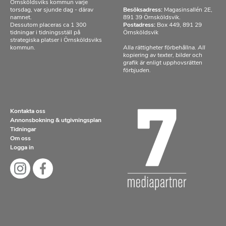
Örnsköldsviks kommun varje
torsdag, var sjunde dag - därav
Besöksadress:
Magasinsallén 2E,
namnet.
891 39 Örnsköldsvik.
Dessutom placeras ca 1 300
Postadress:
Box 449, 891 29
tidningar i tidningsställ på
Örnsköldsvik
strategiska platser i Örnsköldsviks
kommun.
Alla rättigheter förbehållna. All
kopiering av texter, bilder och
grafik är enligt upphovsrätten
förbjuden.
Kontakta oss
Annonsbokning & utgivningsplan
Tidningar
Om oss
Logga in