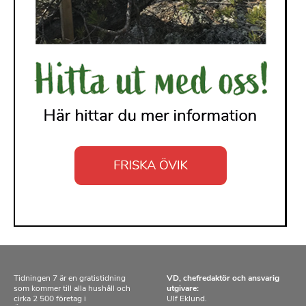
Tidningen 7 är en gratistidning
VD, chefredaktör och ansvarig
som kommer till alla hushåll och
utgivare:
cirka 2 500 företag i
Ulf Eklund.