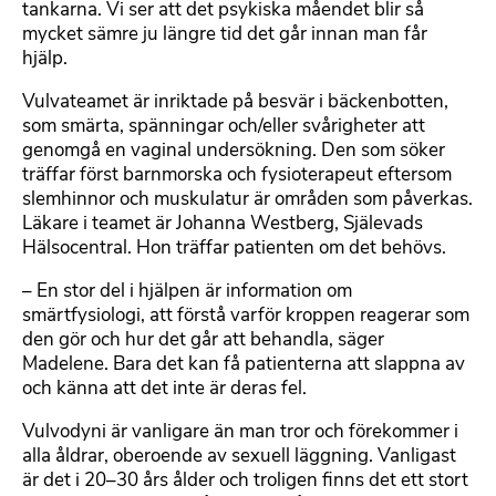
tankarna. Vi ser att det psykiska måendet blir så
mycket sämre ju längre tid det går innan man får
hjälp.
Vulvateamet är inriktade på besvär i bäckenbotten,
som smärta, spänningar och/eller svårigheter att
genomgå en vaginal undersökning. Den som söker
träffar först barnmorska och fysioterapeut eftersom
slemhinnor och muskulatur är områden som påverkas.
Läkare i teamet är Johanna Westberg, Själevads
Hälsocentral. Hon träffar patienten om det behövs.
– En stor del i hjälpen är information om
smärtfysiologi, att förstå varför kroppen reagerar som
den gör och hur det går att behandla, säger
Madelene. Bara det kan få patienterna att slappna av
och känna att det inte är deras fel.
Vulvodyni är vanligare än man tror och förekommer i
alla åldrar, oberoende av sexuell läggning. Vanligast
är det i 20–30 års ålder och troligen finns det ett stort