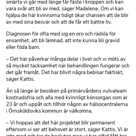
smärta vi går med länge får fäste i kroppen och kan
vara svår att bli av med, säger Madelene. Om vi kan
hjälpa de här kvinnorna tidigt ökar chansen att de blir
av med sina besvär och att de får ett bättre liv.
Diagnosen för ofta med sig en oro och rädsla för
ensamhet, att bli lämnad, att inte kunna bli gravid
eller föda barn.
– Det här påverkar många delar i livet och vi möts av
så mycket tacksamhet när behandlingen fungerar och
det går framåt. Det har blivit några bebisar faktiskt,
säger Kattis.
Än så länge är besöken på primärvårdens vulvateam
kostnadsfria och alla med kvinnligt könsorgan som är
23 år och uppåt och tillhör någon av hälsocentralerna
i Örnsköldsviks kommun är välkomna.
– Vi hoppas att det här projektet blir permanent
eftersom vi ser att behovet är stort, säger Kattis. Vi är