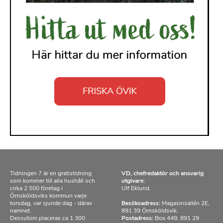
Tidningen 7 är en gratistidning
VD, chefredaktör och ansvarig
som kommer till alla hushåll och
utgivare:
cirka 2 500 företag i
Ulf Eklund.
Örnsköldsviks kommun varje
torsdag, var sjunde dag - därav
Besöksadress:
Magasinsallén 2E,
namnet.
891 39 Örnsköldsvik.
Dessutom placeras ca 1 300
Postadress:
Box 449, 891 29