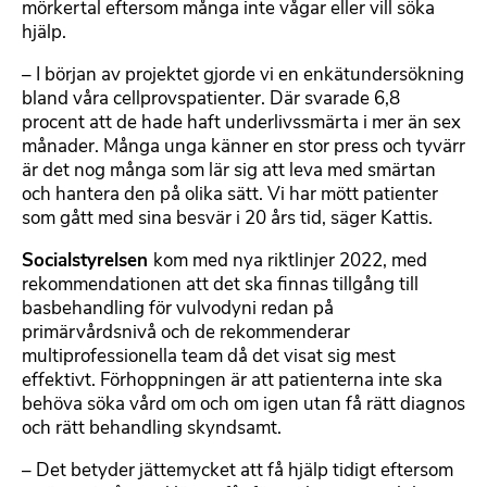
mörkertal eftersom många inte vågar eller vill söka
hjälp.
– I början av projektet gjorde vi en enkätundersökning
bland våra cellprovspatienter. Där svarade 6,8
procent att de hade haft underlivssmärta i mer än sex
månader. Många unga känner en stor press och tyvärr
är det nog många som lär sig att leva med smärtan
och hantera den på olika sätt. Vi har mött patienter
som gått med sina besvär i 20 års tid, säger Kattis.
Socialstyrelsen
kom med nya riktlinjer 2022, med
rekommendationen att det ska finnas tillgång till
basbehandling för vulvodyni redan på
primärvårdsnivå och de rekommenderar
multiprofessionella team då det visat sig mest
effektivt. Förhoppningen är att patienterna inte ska
behöva söka vård om och om igen utan få rätt diagnos
och rätt behandling skyndsamt.
– Det betyder jättemycket att få hjälp tidigt eftersom