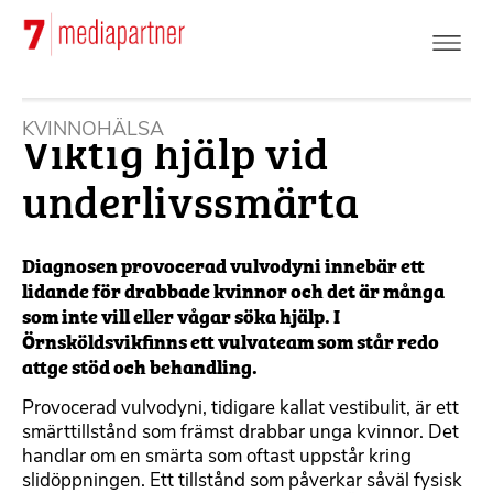
Hoppa
till
huvudinnehåll
Viktig hjälp vid
KVINNOHÄLSA
underlivssmärta
Diagnosen provocerad vulvodyni innebär ett
lidande för drabbade kvinnor och det är många
som inte vill eller vågar söka hjälp. I
Örnsköldsvikfinns ett vulvateam som står redo
attge stöd och behandling.
Provocerad vulvodyni, tidigare kallat vestibulit, är ett
smärttillstånd som främst drabbar unga kvinnor. Det
handlar om en smärta som oftast uppstår kring
slidöppningen. Ett tillstånd som påverkar såväl fysisk