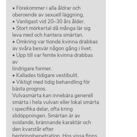
• Förekommer i alla åldrar och
oberoende av sexuell läggning.
• Vanligast vid 20–30 års ålder.
• Stort mörkertal då många lär sig
leva med och hantera smärtan.
• Omkring var tionde kvinna drabbas
av svåra besvär någon gång i livet.
• Upp till var femte kvinna drabbas
av
lindrigare former.
• Kallades tidigare vestibulit.
• Viktigt med tidig behandling för
bästa prognos.
Vulvasmärta kan innebära generell
smärta i hela vulvan eller lokal smärta
i specifika delar, ofta kring
slidöppningen. Smärtan är av
svidande, brännande karaktär och
den kvarstår efter
beröring/penetration. Hos vissa finns