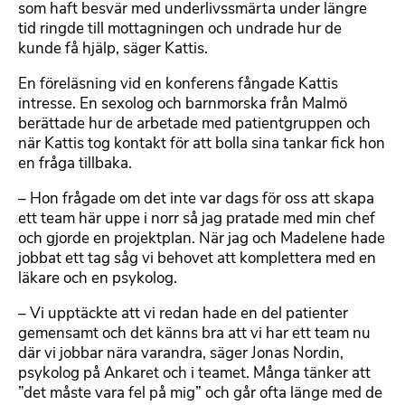
som haft besvär med underlivssmärta under längre
tid ringde till mottagningen och undrade hur de
kunde få hjälp, säger Kattis.
En föreläsning vid en konferens fångade Kattis
intresse. En sexolog och barnmorska från Malmö
berättade hur de arbetade med patientgruppen och
när Kattis tog kontakt för att bolla sina tankar fick hon
en fråga tillbaka.
– Hon frågade om det inte var dags för oss att skapa
ett team här uppe i norr så jag pratade med min chef
och gjorde en projektplan. När jag och Madelene hade
jobbat ett tag såg vi behovet att komplettera med en
läkare och en psykolog.
– Vi upptäckte att vi redan hade en del patienter
gemensamt och det känns bra att vi har ett team nu
där vi jobbar nära varandra, säger Jonas Nordin,
psykolog på Ankaret och i teamet. Många tänker att
”det måste vara fel på mig” och går ofta länge med de