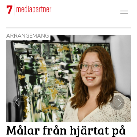
Hoppa
till
huvudinnehåll
ARRANGEMANG
Föregående
Nästa
Målar från hjärtat på