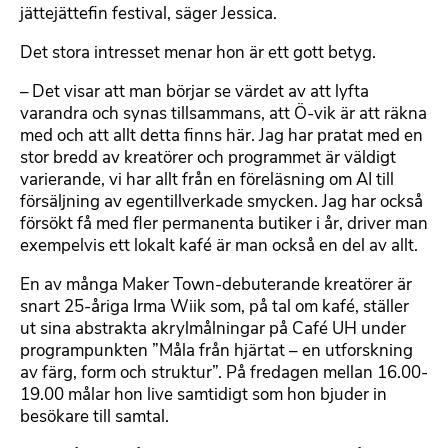
jättejättefin festival, säger Jessica.
Det stora intresset menar hon är ett gott betyg.
– Det visar att man börjar se värdet av att lyfta
varandra och synas tillsammans, att Ö-vik är att räkna
med och att allt detta finns här. Jag har pratat med en
stor bredd av kreatörer och programmet är väldigt
varierande, vi har allt från en föreläsning om AI till
försäljning av egentillverkade smycken. Jag har också
försökt få med fler permanenta butiker i år, driver man
exempelvis ett lokalt kafé är man också en del av allt.
En av många Maker Town-debuterande kreatörer är
snart 25-åriga Irma Wiik som, på tal om kafé, ställer
ut sina abstrakta akrylmålningar på Café UH under
programpunkten ”Måla från hjärtat ­­­– en utforskning
av färg, form och struktur”. På fredagen mellan 16.00-
19.00 målar hon live samtidigt som hon bjuder in
besökare till samtal.