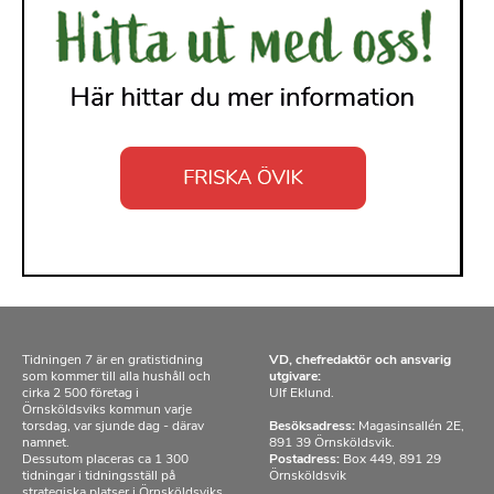
Tidningen 7 är en gratistidning
VD, chefredaktör och ansvarig
som kommer till alla hushåll och
utgivare:
cirka 2 500 företag i
Ulf Eklund.
Örnsköldsviks kommun varje
torsdag, var sjunde dag - därav
Besöksadress:
Magasinsallén 2E,
namnet.
891 39 Örnsköldsvik.
Dessutom placeras ca 1 300
Postadress:
Box 449, 891 29
tidningar i tidningsställ på
Örnsköldsvik
strategiska platser i Örnsköldsviks