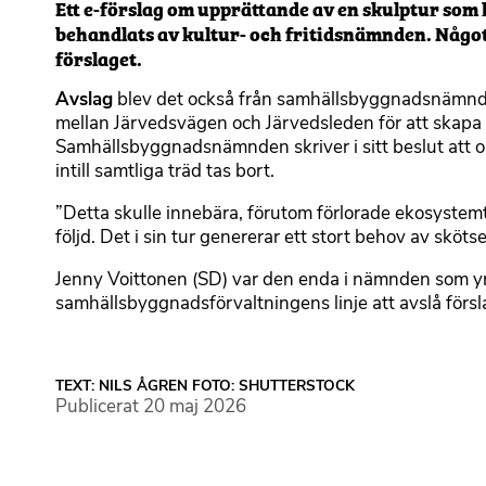
Ett e-förslag om upprättande av en skulptur som 
behandlats av kultur- och fritidsnämnden. Något 
förslaget.
Avslag
blev det också från samhällsbyggnadsnämnden
mellan Järvedsvägen och Järvedsleden för att skapa ut
Samhällsbyggnadsnämnden skriver i sitt beslut att 
intill samtliga träd tas bort.
”Detta skulle innebära, förutom förlorade ekosystemtj
följd. Det i sin tur genererar ett stort behov av sköt
Jenny Voittonen (SD) var den enda i nämnden som yrka
samhällsbyggnadsförvaltningens linje att avslå försl
TEXT: NILS ÅGREN FOTO: SHUTTERSTOCK
Publicerat
20 maj 2026