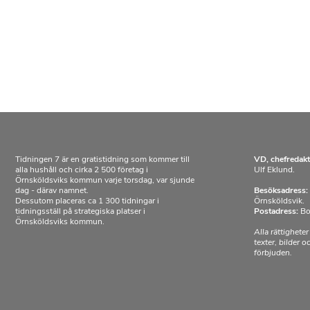
Tidningen 7 är en gratistidning som kommer till
VD, chefredakt
alla hushåll och cirka 2 500 företag i
Ulf Eklund.
Örnsköldsviks kommun varje torsdag, var sjunde
dag - därav namnet.
Besöksadress:
Dessutom placeras ca 1 300 tidningar i
Örnsköldsvik.
tidningsställ på strategiska platser i
Postadress:
Bo
Örnsköldsviks kommun.
Alla rättigheter
texter, bilder 
förbjuden.