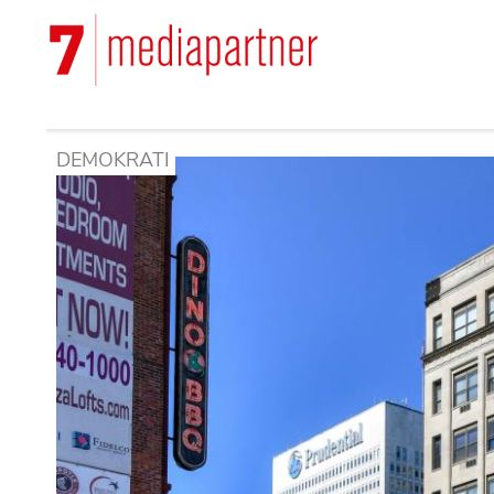
Hoppa
till
Main
huvudinnehåll
navigation
DEMOKRATI