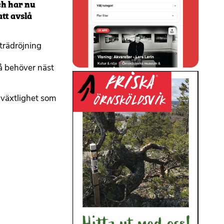
ch har nu
tt avslå
trädröjning
å behöver näst
 växtlighet som