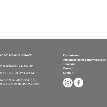
ör och ansvarig utgivare:
Kontakta oss
Annonsbokning & utgivningsplan
Tidningar
Magasinsallén 2E, 891 39
Om oss
Logga in
x 449, 891 29 Örnsköldsvik
 förbehållna. All kopiering av
och grafik är enligt upphovsrätten