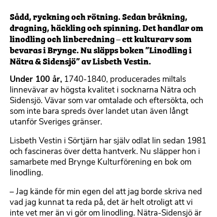
Sådd, ryckning och rötning. Sedan bråkning,
dragning, häckling och spinning. Det handlar om
linodling och linberedning – ett kulturarv som
bevaras i Brynge. Nu släpps boken ”Linodling i
Nätra & Sidensjö” av Lisbeth Vestin.
Under 100 år,
1740-1840, producerades miltals
linnevävar av högsta kvalitet i socknarna Nätra och
Sidensjö. Vävar som var omtalade och eftersökta, och
som inte bara spreds över landet utan även långt
utanför Sveriges gränser.
Lisbeth Vestin i Sörtjärn har själv odlat lin sedan 1981
och fascineras över detta hantverk. Nu släpper hon i
samarbete med Brynge Kulturförening en bok om
linodling.
– Jag kände för min egen del att jag borde skriva ned
vad jag kunnat ta reda på, det är helt otroligt att vi
inte vet mer än vi gör om linodling. Nätra-Sidensjö är