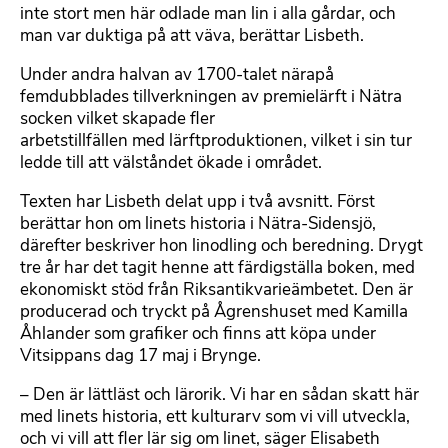
inte stort men här odlade man lin i alla gårdar, och
man var duktiga på att väva, berättar Lisbeth.
Under andra halvan av 1700-talet närapå
femdubblades tillverkningen av premielärft i Nätra
socken vilket skapade fler
arbetstillfällen med lärftproduktionen, vilket i sin tur
ledde till att välståndet ökade i området.
Texten har Lisbeth delat upp i två avsnitt. Först
berättar hon om linets historia i Nätra-Sidensjö,
därefter beskriver hon linodling och beredning. Drygt
tre år har det tagit henne att färdigställa boken, med
ekonomiskt stöd från Riksantikvarieämbetet. Den är
producerad och tryckt på Ågrenshuset med Kamilla
Åhlander som grafiker och finns att köpa under
Vitsippans dag 17 maj i Brynge.
– Den är lättläst och lärorik. Vi har en sådan skatt här
med linets historia, ett kulturarv som vi vill utveckla,
och vi vill att fler lär sig om linet, säger Elisabeth