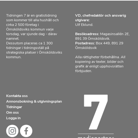
Tidningen 7 är en gratistidning
VD, chefredaktör och ansvarig
som kommer till alla hushåll och
utgivare:
cirka 2 500 företag i
Ulf Eklund.
Örnsköldsviks kommun varje
torsdag, var sjunde dag - därav
Besöksadress:
Magasinsallén 2E,
namnet.
891 39 Örnsköldsvik.
Dessutom placeras ca 1 300
Postadress:
Box 449, 891 29
tidningar i tidningsställ på
Örnsköldsvik
strategiska platser i Örnsköldsviks
kommun.
Alla rättigheter förbehållna. All
kopiering av texter, bilder och
grafik är enligt upphovsrätten
förbjuden.
Kontakta oss
Annonsbokning & utgivningsplan
Tidningar
Om oss
Logga in