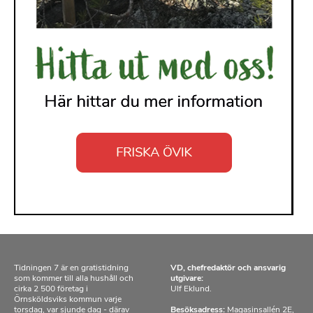
Tidningen 7 är en gratistidning
VD, chefredaktör och ansvarig
som kommer till alla hushåll och
utgivare:
cirka 2 500 företag i
Ulf Eklund.
Örnsköldsviks kommun varje
torsdag, var sjunde dag - därav
Besöksadress:
Magasinsallén 2E,