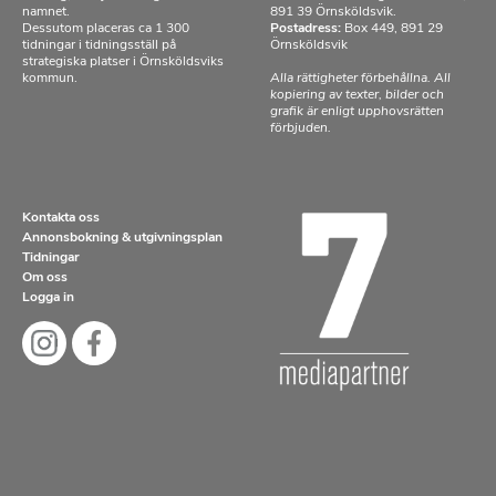
namnet.
891 39 Örnsköldsvik.
Dessutom placeras ca 1 300
Postadress:
Box 449, 891 29
tidningar i tidningsställ på
Örnsköldsvik
strategiska platser i Örnsköldsviks
kommun.
Alla rättigheter förbehållna. All
kopiering av texter, bilder och
grafik är enligt upphovsrätten
förbjuden.
Kontakta oss
Annonsbokning & utgivningsplan
Tidningar
Om oss
Logga in