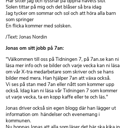
Här sitter jag och lyssnar på öppna havets slut
Solen tittar på mig och det blåser så bra idag
Jag tycker om sommar och sol och att höra alla barn
som springer
En flicka kommer med solsken.
/Text: Jonas Nordin
Jonas om sitt jobb på 7an:
"Välkommen till oss på Tidningen 7, på 7an.se kan ni
läsa mer info och se bilder och varje vecka kan ni läsa
om vår X-tra medarbetare som skriver och se hans
bilder med mera. Han hjälper 7an att växa också.
Vi ses på stan med 7an eller nått som kommer upp
också. Idag kan ni läsa vår Tidningen 7 som kommer
ut varje vecka, ta en kopp kaffe eller te och läs."
Jonas driver också sin egen blogg där han lägger ut
information om händelser och evenemang i
kommunen.
Nu hoppas Jonas att alla som läser det här ska kika in