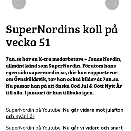
Föregående
Nästa
SuperNordins koll på
vecka 51
7an.se har en X-tra medarbetare – Jonas Nordin,
allmänt känd som SuperNordin. Förutom hans
egen sida supernordin.se, där han rapporterar
om Örnsköldsvik, tar han också bilder åt 7an.se.
Nu passar han på att önska God Jul & Gott Nytt År
till alla. I januari är han tillbaka igen.
SuperNordin på Youtube:
Nu går vidare mot julafton
och nyår i år
SuperNordin på Youtube:
Nu går vi vidare och snart