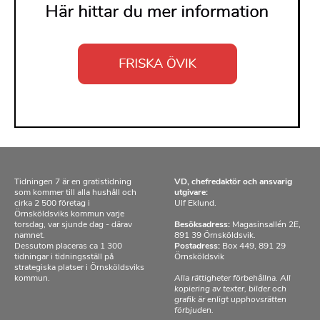
Tidningen 7 är en gratistidning
VD, chefredaktör och ansvarig
som kommer till alla hushåll och
utgivare:
cirka 2 500 företag i
Ulf Eklund.
Örnsköldsviks kommun varje
torsdag, var sjunde dag - därav
Besöksadress:
Magasinsallén 2E,
namnet.
891 39 Örnsköldsvik.
Dessutom placeras ca 1 300
Postadress:
Box 449, 891 29
tidningar i tidningsställ på
Örnsköldsvik
strategiska platser i Örnsköldsviks
kommun.
Alla rättigheter förbehållna. All
kopiering av texter, bilder och
grafik är enligt upphovsrätten
förbjuden.