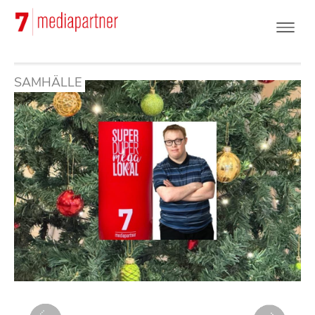
Hoppa
till
huvudinnehåll
SAMHÄLLE