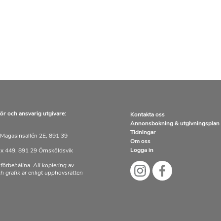
ör och ansvarig utgivare:
Kontakta oss
Annonsbokning & utgivningsplan
Tidningar
Magasinsallén 2E, 891 39
Om oss
Logga in
x 449, 891 29 Örnsköldsvik
 förbehållna. All kopiering av
och grafik är enligt upphovsrätten