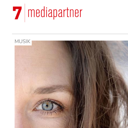
Hoppa
till
Main
huvudinnehåll
navigation
MUSIK