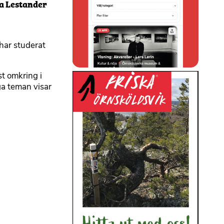
sa Lestander
har studerat
t omkring i
ga teman visar