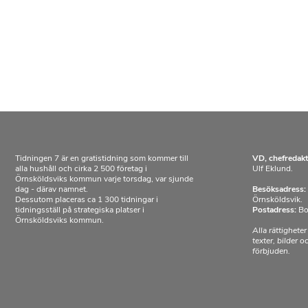
Tidningen 7 är en gratistidning som kommer till
VD, chefredakt
alla hushåll och cirka 2 500 företag i
Ulf Eklund.
Örnsköldsviks kommun varje torsdag, var sjunde
dag - därav namnet.
Besöksadress:
Dessutom placeras ca 1 300 tidningar i
Örnsköldsvik.
tidningsställ på strategiska platser i
Postadress:
Bo
Örnsköldsviks kommun.
Alla rättigheter
texter, bilder 
förbjuden.