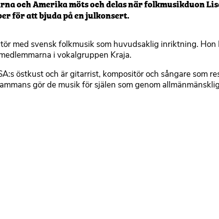
öarna och Amerika möts och delas när folkmusikduon Li
r för att bjuda på en julkonsert.
tör med svensk folkmusik som huvudsaklig inriktning. Hon 
 medlemmarna i vokalgruppen Kraja.
s östkust och är gitarrist, kompositör och sångare som res
llsammans gör de musik för själen som genom allmänmänskli