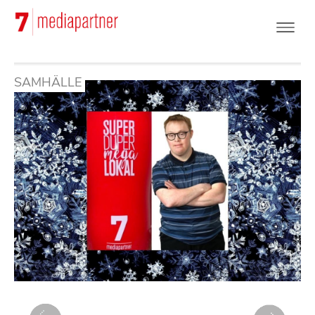
Hoppa
till
huvudinnehåll
SAMHÄLLE