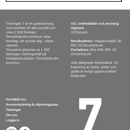
Tidningen 7 är en gratistidning
VD, chefredaktör och ansvarig
som kommer till alla hushåll och
utgivare:
cirka 2 500 företag i
Ulf Eklund.
Örnsköldsviks kommun varje
torsdag, var sjunde dag - därav
Besöksadress:
Magasinsallén 2E,
namnet.
891 39 Örnsköldsvik.
Dessutom placeras ca 1 300
Postadress:
Box 449, 891 29
tidningar i tidningsställ på
Örnsköldsvik
strategiska platser i Örnsköldsviks
kommun.
Alla rättigheter förbehållna. All
kopiering av texter, bilder och
grafik är enligt upphovsrätten
förbjuden.
Kontakta oss
Annonsbokning & utgivningsplan
Tidningar
Om oss
Logga in