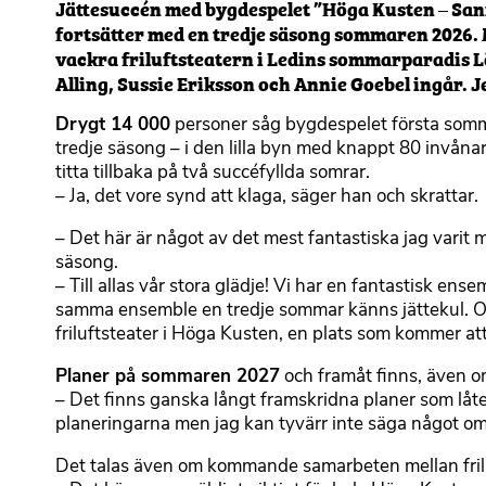
Jättesuccén med bygdespelet ”Höga Kusten – San
fortsätter med en tredje säsong sommaren 2026. 
vackra friluftsteatern i Ledins sommarparadis 
Alling, Sussie Eriksson och Annie Goebel ingår. 
Drygt 14 000
personer såg bygdespelet första somma
tredje säsong – i den lilla byn med knappt 80 invån
titta tillbaka på två succéfyllda somrar.
– Ja, det vore synd att klaga, säger han och skrattar.
– Det här är något av det mest fantastiska jag varit 
säsong.
– Till allas vår stora glädje! Vi har en fantastisk en
samma ensemble en tredje sommar känns jättekul. Och
friluftsteater i Höga Kusten, en plats som kommer a
Planer på sommaren 2027
och framåt finns, även om 
– Det finns ganska långt framskridna planer som lå
planeringarna men jag kan tyvärr inte säga något om 
Det talas även om kommande samarbeten mellan frilu