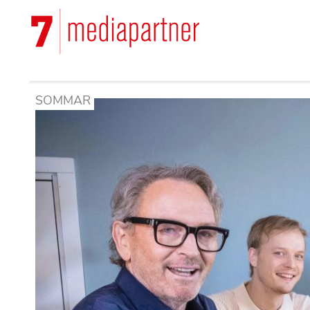
Hoppa
till
Main
huvudinnehåll
navigation
SOMMAR