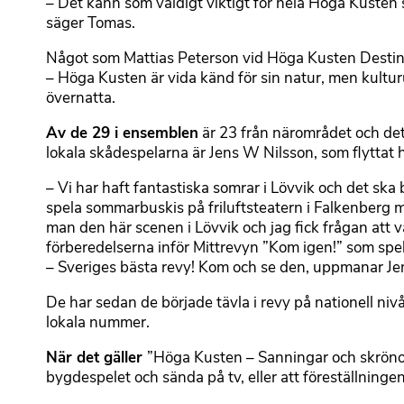
– Det känn som väldigt viktigt för hela Höga Kusten
säger Tomas.
Något som Mattias Peterson vid Höga Kusten Destina
– Höga Kusten är vida känd för sin natur, men kult
övernatta.
Av de 29 i ensemblen
är 23 från närområdet och det h
lokala skådespelarna är Jens W Nilsson, som flyttat h
– Vi har haft fantastiska somrar i Lövvik och det ska 
spela sommarbuskis på friluftsteatern i Falkenberg m
man den här scenen i Lövvik och jag fick frågan att va
förberedelserna inför Mittrevyn ”Kom igen!” som spela
– Sveriges bästa revy! Kom och se den, uppmanar Jens
De har sedan de började tävla i revy på nationell niv
lokala nummer.
När det gäller
”Höga Kusten – Sanningar och skrönor
bygdespelet och sända på tv, eller att föreställningen