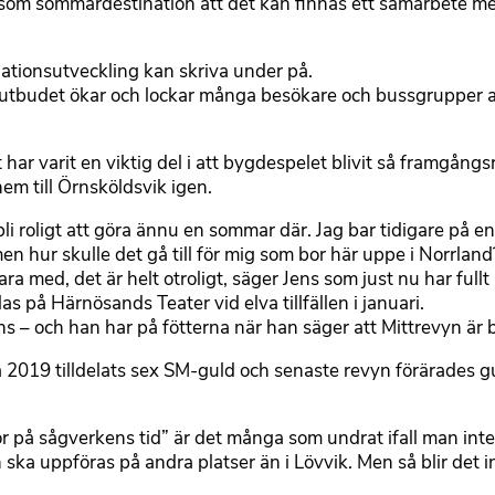
 som sommardestination att det kan finnas ett samarbete me
tionsutveckling kan skriva under på.
urutbudet ökar och lockar många besökare och bussgrupper
ar varit en viktig del i att bygdespelet blivit så framgångsr
em till Örnsköldsvik igen.
bli roligt att göra ännu en sommar där. Jag bar tidigare på e
en hur skulle det gå till för mig som bor här uppe i Norrla
ra med, det är helt otroligt, säger Jens som just nu har full
s på Härnösands Teater vid elva tillfällen i januari.
 – och han har på fötterna när han säger att Mittrevyn är bä
å 2019 tilldelats sex SM-guld och senaste revyn förärades g
 på sågverkens tid” är det många som undrat ifall man inte 
 ska uppföras på andra platser än i Lövvik. Men så blir det i