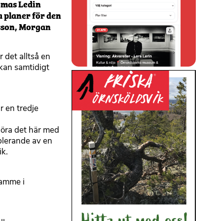
omas Ledin
 planer för den
lsson, Morgan
 det alltså en
kan samtidigt
r en tredje
 göra det här med
blerande av en
ik.
ramme i