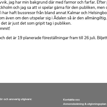
Lövvik, jag har min bakgrund där med farmor och farfar. Efte
ckholm och jag sa att vi spelar gärna för den publiken, men
 Vi har haft bussresor från bland annat Kalmar och Helsingbo
om även om den utspelar sig i Ådalen så är den allmängiltig
det är just det som gripit tag i publiken.
ommit!
det är 19 planerade föreställningar fram till 26 juli. Bilje
ör och ansvarig utgivare:
Kontakta oss
Annonsbokning & utgivningsplan