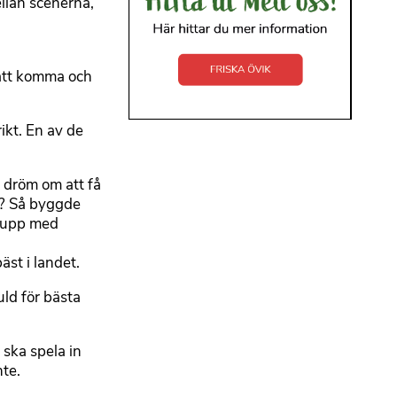
llan scenerna,
 att komma och
ikt. En av de
n dröm om att få
nd? Så byggde
t upp med
st i landet.
uld för bästa
ska spela in
nte.