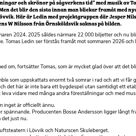
ningar och skrönor på sågverkens tid” med musik av T
Men det blir den sista innan man blickar framåt med nya
Lövvik. Här är Ledin med projektgruppen där Jesper Ni
Jens W Nilsson från Örnsköldsvik saknas på bilden.
ren 2024. 2025 såldes närmare 22 000 biljetter och nu blir
are. Tomas Ledin ser förstås framåt mot sommaren 2026 och 
med om, fortsätter Tomas, som är mycket glad över att det bli
semble som uppskattats enormt två somrar i rad och att vi får
 det här är inte bara ett bygdespel utan samtidigt ett eta
tt leva vidare med många andra föreställningar och med mus
inget är officiellt ännu.
ter spännande. Producenten Bosse Andersson ligger långt f
det just nu.
ftsteatern i Lövvik och Naturscen Skuleberget.