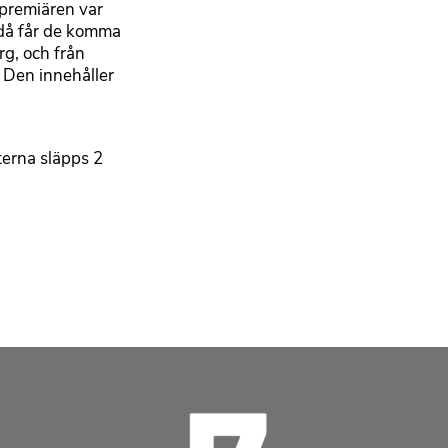
r premiären var
 då får de komma
rg, och från
. Den innehåller
tterna släpps 2