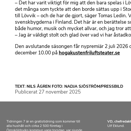
– Det har varit viktigt för mig att den bara spelas i 
det många som tyckte att den borde sättas upp i Sto
till Lövvik – och de har de gjort, säger Tomas Ledin.
svenskbygderna i Finland. Det här är en berättelse s
både humor, musik och mycket allvar, och jag tror att 
– Jag är väldigt stolt och glad över vad vi har åstadk
Den avslutande säsongen får nypremiär 2 juli 2026 och 
december 10.00 på
hogakustenfriluftsteater.se
TEXT: NILS ÅGREN FOTO: NADJA SJÖSTRÖM/PRESSBILD
Publicerat
27 november 2025
Tidningen 7 är en gratistidning som kommer till
VD, chefredakt
alla hushåll och cirka 2 500 företag i
Ulf Eklund.
Örnsköldsviks kommun varje torsdag, var sjunde