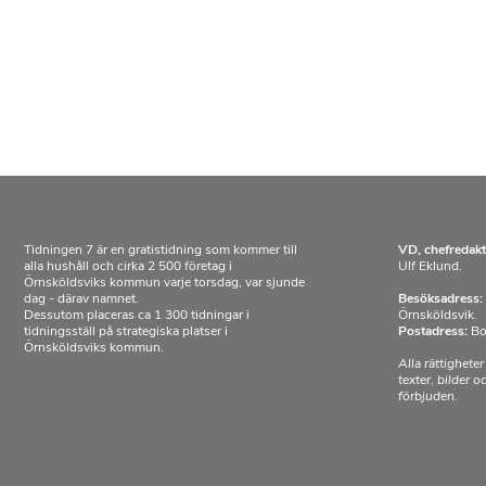
Tidningen 7 är en gratistidning som kommer till
VD, chefredakt
alla hushåll och cirka 2 500 företag i
Ulf Eklund.
Örnsköldsviks kommun varje torsdag, var sjunde
dag - därav namnet.
Besöksadress:
Dessutom placeras ca 1 300 tidningar i
Örnsköldsvik.
tidningsställ på strategiska platser i
Postadress:
Bo
Örnsköldsviks kommun.
Alla rättigheter
texter, bilder 
förbjuden.