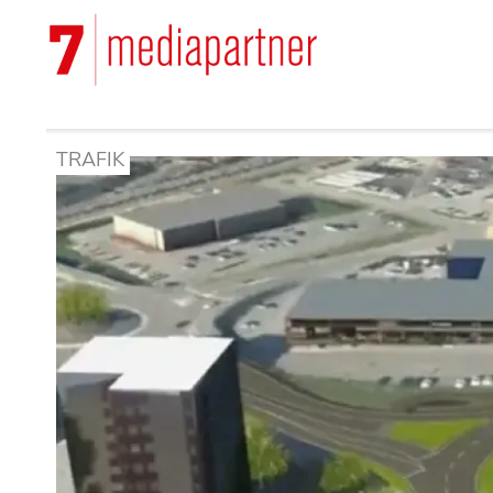
Hoppa
till
Main
huvudinnehåll
navigation
TRAFIK