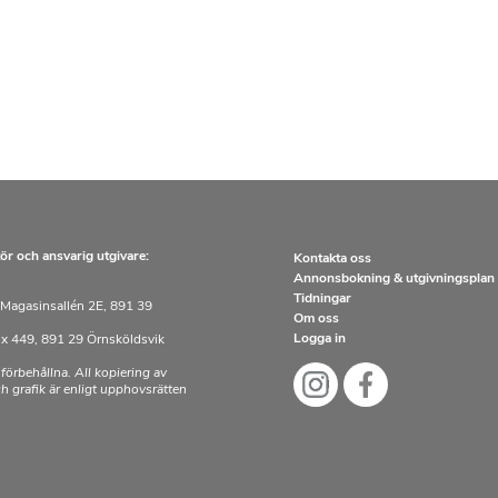
ör och ansvarig utgivare:
Kontakta oss
Annonsbokning & utgivningsplan
Tidningar
Magasinsallén 2E, 891 39
Om oss
Logga in
x 449, 891 29 Örnsköldsvik
 förbehållna. All kopiering av
och grafik är enligt upphovsrätten