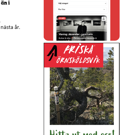
 än i
.
nästa år.