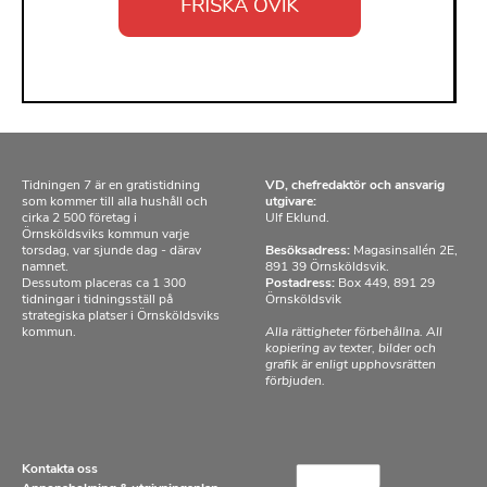
Tidningen 7 är en gratistidning
VD, chefredaktör och ansvarig
som kommer till alla hushåll och
utgivare:
cirka 2 500 företag i
Ulf Eklund.
Örnsköldsviks kommun varje
torsdag, var sjunde dag - därav
Besöksadress:
Magasinsallén 2E,
namnet.
891 39 Örnsköldsvik.
Dessutom placeras ca 1 300
Postadress:
Box 449, 891 29
tidningar i tidningsställ på
Örnsköldsvik
strategiska platser i Örnsköldsviks
kommun.
Alla rättigheter förbehållna. All
kopiering av texter, bilder och
grafik är enligt upphovsrätten
förbjuden.
Kontakta oss