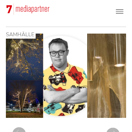
Hoppa
till
huvudinnehåll
SAMHÄLLE