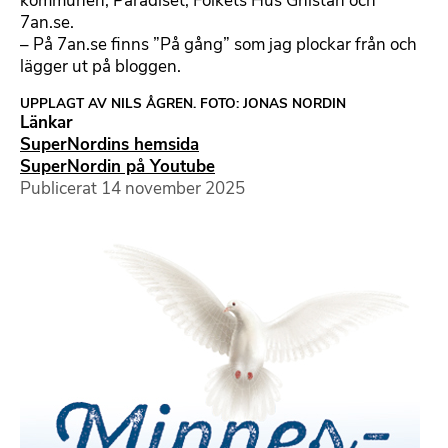
kommunen, Paradiset, Folkets Hus Gnistan och
7an.se.
– På 7an.se finns ”På gång” som jag plockar från och
lägger ut på bloggen.
UPPLAGT AV NILS ÅGREN. FOTO: JONAS NORDIN
Länkar
SuperNordins hemsida
SuperNordin på Youtube
Publicerat
14 november 2025