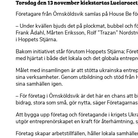
Torsdag den 13 november kickstartas Luciaracet;
Företagare från Örnsköldsvik samlas på House Be f
– Under kvällen bjuds det på plockmat, bubbel och f
Frank Ådahl, Mårten Eriksson, Rolf ”Trazan” Nordstr
i Hoppets Stjärna.
Bakom initiativet står förutom Hoppets Stjärna; Fö
med hjärtat i både det lokala och det globala entrep
Målet med insamlingen är att stötta ukrainska entrepr
sina verksamheter. Genom utbildning och stöd från Ho
sina samhällen igen.
– För företag i Örnsköldsvik är det här en chans att bid
bidrag, stora som små, gör nytta, säger Företagarn
Att bygga upp företag och företagande i krigets Ukr
utgör entreprenörskapet en kraft för återhämtning, 
Företag skapar arbetstillfällen, håller lokala samhäl