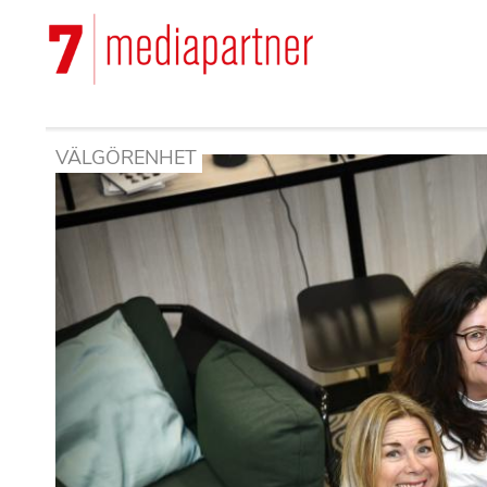
Hoppa
till
Main
huvudinnehåll
navigation
VÄLGÖRENHET