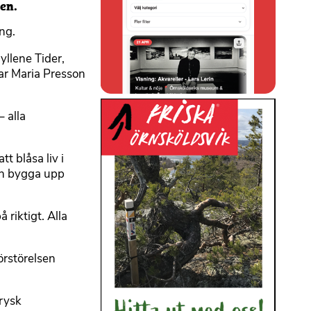
en.
ng.
yllene Tider,
ar Maria Presson
 alla
t blåsa liv i
och bygga upp
 riktigt. Alla
örstörelsen
 rysk