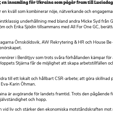
 en insamling för Ukraina som pågår fram till Luciadag
ör en kväll som kombinerar nöje, nätverkande och engagema
örstklassig underhållning med bland andra Micke Syd från G
öm och Erika Sjödin tillsammans med All For One GC, berätt
retagarna Örnsköldsvik, AW Rekrytering & HR och House Be –
renörskapet.
enörer i Berditjyv som trots svåra förhållanden kämpar för at
ppets Stjärna får de möjlighet att skapa arbetstillfällen 
ra till ett lokalt och hållbart CSR-arbete; att göra skillnad på
as Eva-Karin Öhman.
aina är avgörande för landets framtid. Trots den pågående f
självständighet och hopp.
len vid liv och stärker den ekonomiska motståndskraften mot