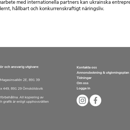
marbete med internationella partners kan ukrainska entrepre
ernt, hållbart och konkurrenskraftigt näringsliv.
ör och ansvarig utgivare:
Kontakta oss
Annonsbokning & utgivningsplan
Tidningar
Magasinsallén 2E, 891 39
Om oss
Logga in
x 449, 891 29 Örnsköldsvik
 förbehållna. All kopiering av
och grafik är enligt upphovsrätten