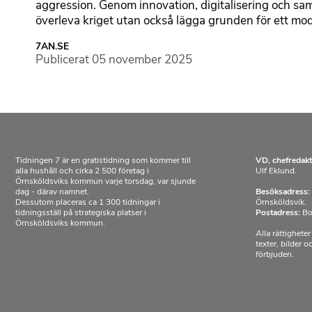
aggression. Genom innovation, digitalisering och sa
överleva kriget utan också lägga grunden för ett mod
7AN.SE
Publicerat
05 november 2025
Tidningen 7 är en gratistidning som kommer till
VD, chefredakt
alla hushåll och cirka 2 500 företag i
Ulf Eklund.
Örnsköldsviks kommun varje torsdag, var sjunde
dag - därav namnet.
Besöksadress:
Dessutom placeras ca 1 300 tidningar i
Örnsköldsvik.
tidningsställ på strategiska platser i
Postadress:
Bo
Örnsköldsviks kommun.
Alla rättigheter
texter, bilder 
förbjuden.