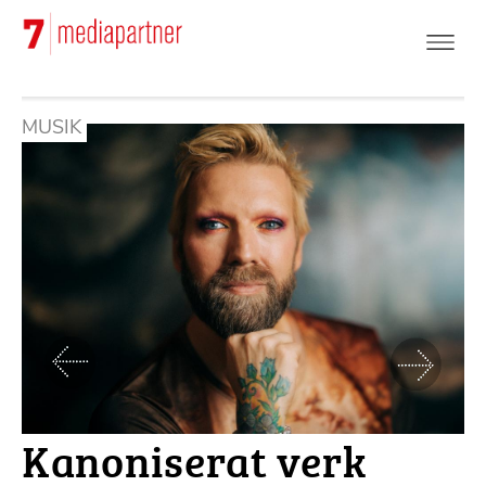
Hoppa
till
huvudinnehåll
MUSIK
Föregående
Nästa
Kanoniserat verk