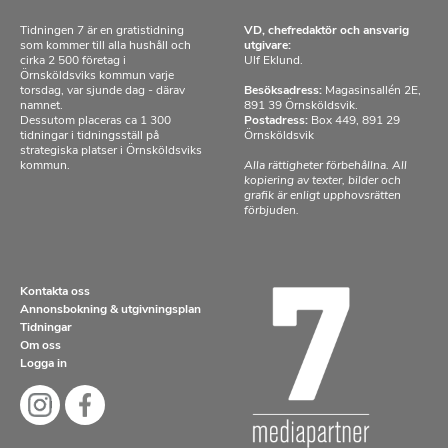
Tidningen 7 är en gratistidning
VD, chefredaktör och ansvarig
som kommer till alla hushåll och
utgivare:
cirka 2 500 företag i
Ulf Eklund.
Örnsköldsviks kommun varje
torsdag, var sjunde dag - därav
Besöksadress:
Magasinsallén 2E,
namnet.
891 39 Örnsköldsvik.
Dessutom placeras ca 1 300
Postadress:
Box 449, 891 29
tidningar i tidningsställ på
Örnsköldsvik
strategiska platser i Örnsköldsviks
kommun.
Alla rättigheter förbehållna. All
kopiering av texter, bilder och
grafik är enligt upphovsrätten
förbjuden.
Kontakta oss
Annonsbokning & utgivningsplan
Tidningar
Om oss
Logga in