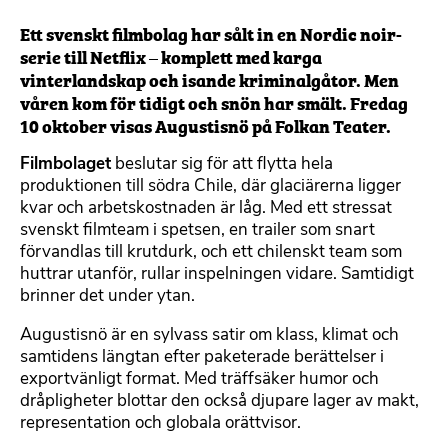
Ett svenskt filmbolag har sålt in en Nordic noir-
serie till Netflix – komplett med karga
vinterlandskap och isande kriminalgåtor. Men
våren kom för tidigt och snön har smält. Fredag
10 oktober visas Augustisnö på Folkan Teater.
Filmbolaget
beslutar sig för att flytta hela
produktionen till södra Chile, där glaciärerna ligger
kvar och arbetskostnaden är låg. Med ett stressat
svenskt filmteam i spetsen, en trailer som snart
förvandlas till krutdurk, och ett chilenskt team som
huttrar utanför, rullar inspelningen vidare. Samtidigt
brinner det under ytan.
Augustisnö är en sylvass satir om klass, klimat och
samtidens längtan efter paketerade berättelser i
exportvänligt format. Med träffsäker humor och
dråpligheter blottar den också djupare lager av makt,
representation och globala orättvisor.