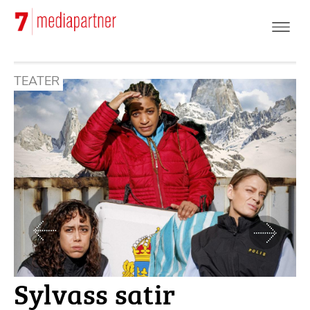
Hoppa
till
huvudinnehåll
TEATER
Föregående
Nästa
Sylvass satir